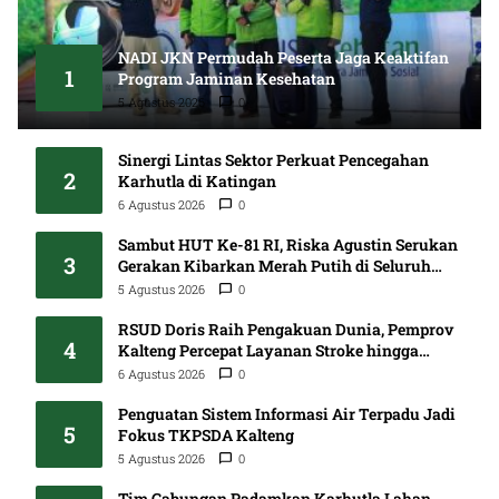
NADI JKN Permudah Peserta Jaga Keaktifan
1
Program Jaminan Kesehatan
5 Agustus 2026
0
Sinergi Lintas Sektor Perkuat Pencegahan
2
Karhutla di Katingan
6 Agustus 2026
0
Sambut HUT Ke-81 RI, Riska Agustin Serukan
3
Gerakan Kibarkan Merah Putih di Seluruh
Kalteng
5 Agustus 2026
0
RSUD Doris Raih Pengakuan Dunia, Pemprov
4
Kalteng Percepat Layanan Stroke hingga
Pelosok
6 Agustus 2026
0
Penguatan Sistem Informasi Air Terpadu Jadi
5
Fokus TKPSDA Kalteng
5 Agustus 2026
0
Tim Gabungan Padamkan Karhutla Lahan