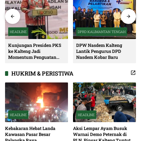
HEADLINE
DPRD KALIMANTAN TENGAH
Kunjungan Presiden PKS
DPW Nasdem Kalteng
ke Kalteng Jadi
Lantik Pengurus DPD
Momentum Penguatan
Nasdem Kobar Baru
Soliditas dan Sinergi
Pembangunan
HUKRIM & PERISTIWA
HEADLINE
HEADLINE
Kebakaran Hebat Landa
Aksi Lempar Ayam Busuk
Kawasan Pasar Besar
Warnai Demo Peternak di
Palangka Raya
PLN, Pinsar Kalteng Tuntut