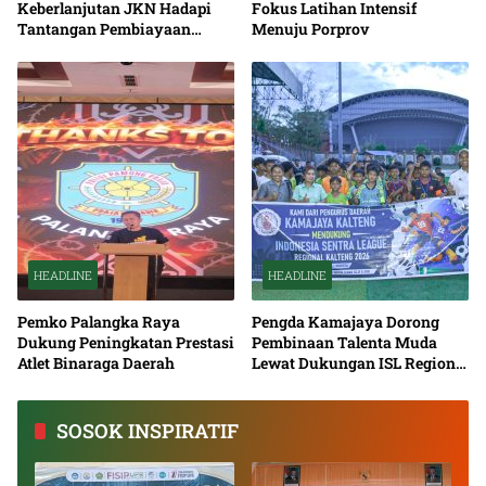
Keberlanjutan JKN Hadapi
Fokus Latihan Intensif
Tantangan Pembiayaan
Menuju Porprov
Nasional Bersama
HEADLINE
HEADLINE
Pemko Palangka Raya
Pengda Kamajaya Dorong
Dukung Peningkatan Prestasi
Pembinaan Talenta Muda
Atlet Binaraga Daerah
Lewat Dukungan ISL Regional
Kalimantan Tengah 2026
SOSOK INSPIRATIF