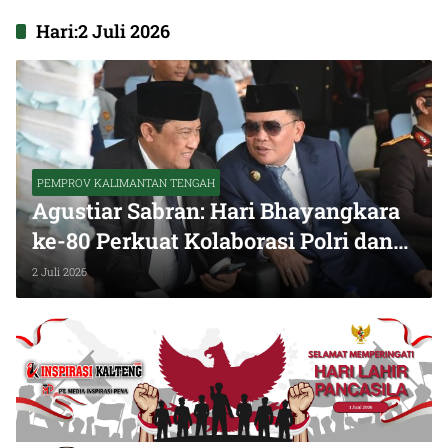
Hari:
2 Juli 2026
PEMPROV KALIMANTAN TENGAH
Agustiar Sabran: Hari Bhayangkara
ke-80 Perkuat Kolaborasi Polri dan
Pemprov Bangun Kalteng
2 Juli 2026