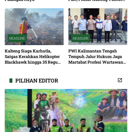
Solusi Pemadaman Listrik
HEADLINE
HEADLINE
Kalteng Siaga Karhutla,
PWI Kalimantan Tengah
Satgas Kerahkan Helikopter
Tempuh Jalur Hukum Jaga
Blackhawk hingga 35 Regu
Martabat Profesi Wartawan
Pemadaman
Bersama
PILIHAN EDITOR