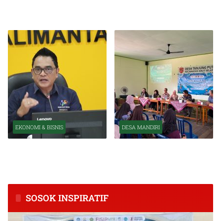
Perkuat Transformasi
Indonesia Tetap Tumbuh
Organisasi OJK
Kuat Tahun Ini
EKONOMI & BISNIS
DESA MANDIRI
BPS Catat Kapuas Alami
Inkubasi Desa EKI
Inflasi Tertinggi di
Tingkatkan Kapasitas Usaha
Kalimantan Tengah
dan Keuangan Masyarakat
SOSOK INSPIRATIF