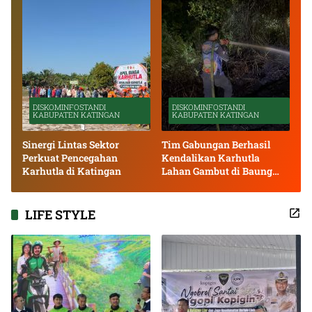
DISKOMINFOSTANDI
DISKOMINFOSTANDI
KABUPATEN KATINGAN
KABUPATEN KATINGAN
Sinergi Lintas Sektor
Tim Gabungan Berhasil
Perkuat Pencegahan
Kendalikan Karhutla
Karhutla di Katingan
Lahan Gambut di Baung
Bango
LIFE STYLE