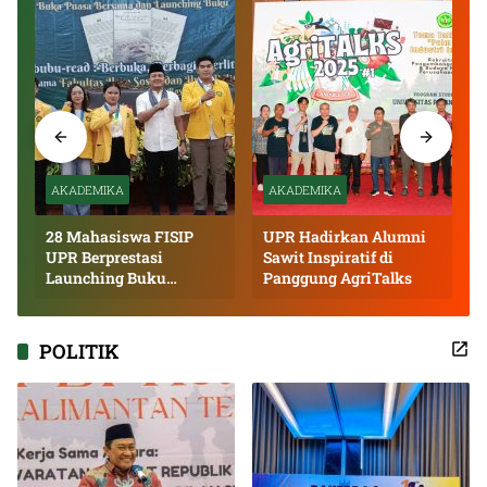
AKADEMIKA
AKADEMIKA
28 Mahasiswa FISIP
UPR Hadirkan Alumni
UPR Berprestasi
Sawit Inspiratif di
Launching Buku
Panggung AgriTalks
Inspiratif
POLITIK