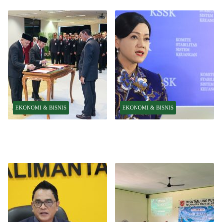
EKONOMI & BISNIS
EKONOMI & BISNIS
Pelantikan Pejabat Baru
OJK Optimistis Ekonomi
Perkuat Transformasi
Indonesia Tetap Tumbuh Kuat
Organisasi OJK
Tahun Ini