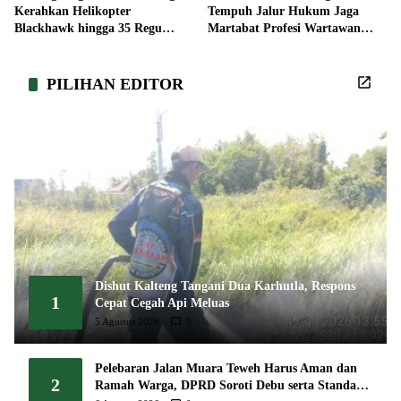
Kerahkan Helikopter
Tempuh Jalur Hukum Jaga
Blackhawk hingga 35 Regu
Martabat Profesi Wartawan
Pemadaman
Bersama
PILIHAN EDITOR
Dishut Kalteng Tangani Dua Karhutla, Respons
1
Cepat Cegah Api Meluas
5 Agustus 2026
0
Pelebaran Jalan Muara Teweh Harus Aman dan
2
Ramah Warga, DPRD Soroti Debu serta Standar