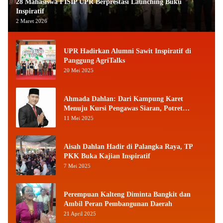
28 Mahasiswa FISIP UPR Berprestasi Launching Buku
Inspiratif
2 Maret 2026
UPR Hadirkan Alumni Sawit Inspiratif di
Panggung AgriTalks
20 Mei 2025
Ahmada Dahlan: Dari Kampung Karet
Menuju Kursi Pengawas Siaran, Potret
Pejuang Muda Kalimantan Tengah
11 Mei 2025
Aisah Dahlan Hadir di Palangka Raya, TP
PKK Buka Kajian Inspiratif
7 Mei 2025
Perempuan Kalteng Diminta Bangkit dan
Ambil Peran Pembangunan Daerah
21 April 2025