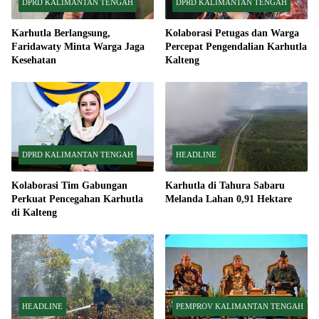
DPRD KALIMANTAN TENGAH
DPRD KALIMANTAN TENGAH
Karhutla Berlangsung,
Kolaborasi Petugas dan Warga
Faridawaty Minta Warga Jaga
Percepat Pengendalian Karhutla
Kesehatan
Kalteng
DPRD KALIMANTAN TENGAH
HEADLINE
Kolaborasi Tim Gabungan
Karhutla di Tahura Sabaru
Perkuat Pencegahan Karhutla
Melanda Lahan 0,91 Hektare
di Kalteng
HEADLINE
PEMPROV KALIMANTAN TENGAH