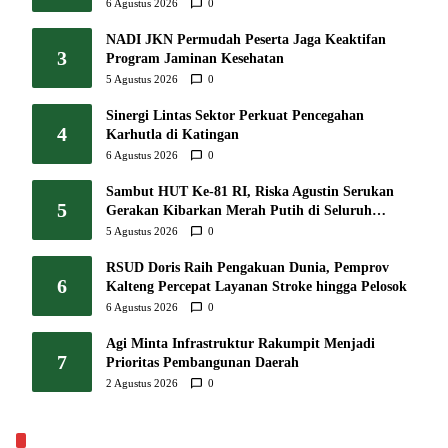
K3
6 Agustus 2026
0
NADI JKN Permudah Peserta Jaga Keaktifan
3
Program Jaminan Kesehatan
5 Agustus 2026
0
Sinergi Lintas Sektor Perkuat Pencegahan
4
Karhutla di Katingan
6 Agustus 2026
0
Sambut HUT Ke-81 RI, Riska Agustin Serukan
5
Gerakan Kibarkan Merah Putih di Seluruh
Kalteng
5 Agustus 2026
0
RSUD Doris Raih Pengakuan Dunia, Pemprov
6
Kalteng Percepat Layanan Stroke hingga Pelosok
6 Agustus 2026
0
Agi Minta Infrastruktur Rakumpit Menjadi
7
Prioritas Pembangunan Daerah
2 Agustus 2026
0
EKONOMI & BISNIS