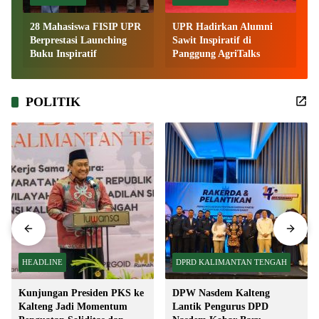
28 Mahasiswa FISIP UPR
UPR Hadirkan Alumni
Berprestasi Launching
Sawit Inspiratif di
n
Buku Inspiratif
Panggung AgriTalks
POLITIK
HEADLINE
DPRD KALIMANTAN TENGAH
Kunjungan Presiden PKS ke
DPW Nasdem Kalteng
Kalteng Jadi Momentum
Lantik Pengurus DPD