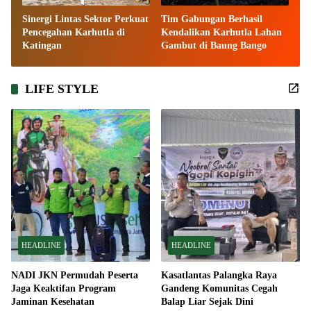
Sinergi Lintas Sektor Perkuat
Tim Gabungan Berhasil
Pencegahan Karhutla di
Kendalikan Karhutla Lahan
Katingan
Gambut di Baung Bango
LIFE STYLE
HEADLINE
HEADLINE
NADI JKN Permudah Peserta
Kasatlantas Palangka Raya
Jaga Keaktifan Program
Gandeng Komunitas Cegah
Jaminan Kesehatan
Balap Liar Sejak Dini