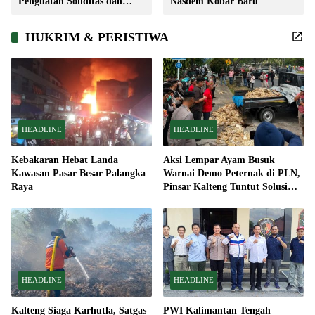
Penguatan Soliditas dan
Nasdem Kobar Baru
Sinergi Pembangunan
HUKRIM & PERISTIWA
HEADLINE
HEADLINE
Kebakaran Hebat Landa
Aksi Lempar Ayam Busuk
Kawasan Pasar Besar Palangka
Warnai Demo Peternak di PLN,
Raya
Pinsar Kalteng Tuntut Solusi
Pemadaman Listrik
HEADLINE
HEADLINE
Kalteng Siaga Karhutla, Satgas
PWI Kalimantan Tengah