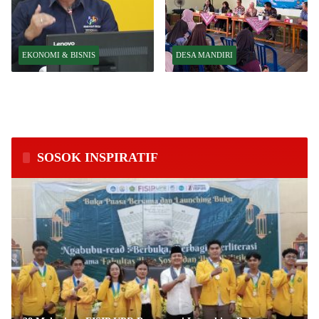
EKONOMI & BISNIS
DESA MANDIRI
BPS Catat Kapuas Alami Inflasi
Inkubasi Desa EKI Tingkatkan
Tertinggi di Kalimantan Tengah
Kapasitas Usaha dan Keuangan
Masyarakat
SOSOK INSPIRATIF