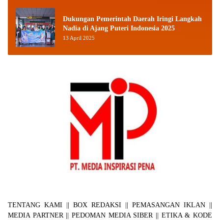
Dukungan Pemerintah Daerah Iringi Langkah
Nadia di Ajang Puteri Indonesia 2025
13 April 2025
TENTANG KAMI
||
BOX REDAKSI
||
PEMASANGAN IKLAN
||
MEDIA PARTNER
||
PEDOMAN MEDIA SIBER
||
ETIKA & KODE