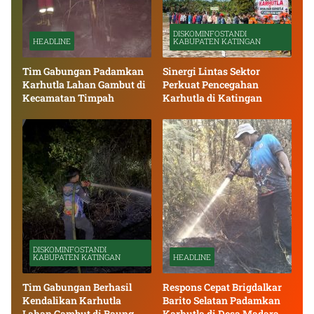
DISKOMINFOSTANDI
HEADLINE
KABUPATEN KATINGAN
Tim Gabungan Padamkan
Sinergi Lintas Sektor
Karhutla Lahan Gambut di
Perkuat Pencegahan
Kecamatan Timpah
Karhutla di Katingan
DISKOMINFOSTANDI
KABUPATEN KATINGAN
HEADLINE
Tim Gabungan Berhasil
Respons Cepat Brigdalkar
Kendalikan Karhutla
Barito Selatan Padamkan
Lahan Gambut di Baung
Karhutla di Desa Madara