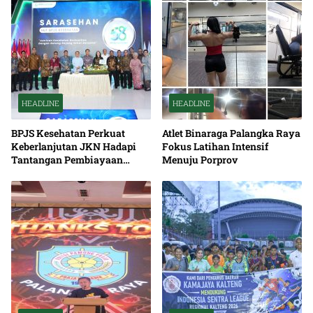
HEADLINE
HEADLINE
BPJS Kesehatan Perkuat
Atlet Binaraga Palangka Raya
Keberlanjutan JKN Hadapi
Fokus Latihan Intensif
Tantangan Pembiayaan
Menuju Porprov
Nasional Bersama