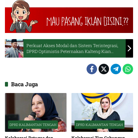
Perkuat Akses Modal dan Sistem Terintegrasi,
DPRD Optimistis Peternakan Kalteng Kian
Kompetitif
Baca Juga
DPRD KALIMANTAN TENGAH
DPRD KALIMANTAN TENGAH
Kolaborasi Petugas dan
Kolaborasi Tim Gabungan