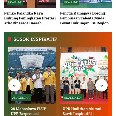
HEADLINE
HEADLINE
Pemko Palangka Raya
Pengda Kamajaya Dorong
Dukung Peningkatan Prestasi
Pembinaan Talenta Muda
Atlet Binaraga Daerah
Lewat Dukungan ISL Regional
Kalimantan Tengah 2026
SOSOK INSPIRATIF
AKADEMIKA
AKADEMIKA
28 Mahasiswa FISIP
UPR Hadirkan Alumni
UPR Berprestasi
Sawit Inspiratif di