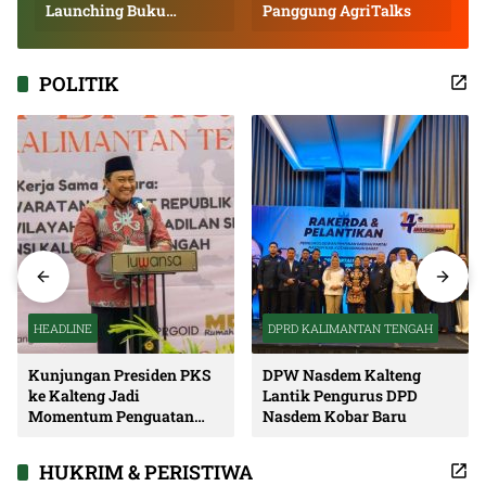
Launching Buku
Panggung AgriTalks
Inspiratif
POLITIK
HEADLINE
DPRD KALIMANTAN TENGAH
Kunjungan Presiden PKS
DPW Nasdem Kalteng
ke Kalteng Jadi
Lantik Pengurus DPD
Momentum Penguatan
Nasdem Kobar Baru
Soliditas dan Sinergi
Pembangunan
HUKRIM & PERISTIWA