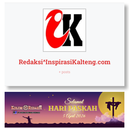
Redaksi^InspirasiKalteng.com
+ posts