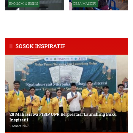
EKONOMI & BISNIS
DESA MANDIRI
BPS Catat Kapuas Alami
Inkubasi Desa EKI
Inflasi Tertinggi di
Tingkatkan Kapasitas Usaha
Kalimantan Tengah
dan Keuangan Masyarakat
SOSOK INSPIRATIF
28 Mahasiswa FISIP UPR Berprestasi Launching Buku
Inspiratif
2 Maret 2026