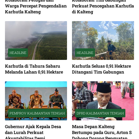
Warga Percepat Pengendalian
Perkuat Pencegahan Karhutla
Karhutla Kalteng
di Kalteng
HEADLINE
HEADLINE
Karhutla di Tahura Sabaru
Karhutla Seluas 0,91 Hektare
Melanda Lahan 0,91 Hektare
Ditangani Tim Gabungan
PEMPROV KALIMANTAN TENGAH
DPRD KALIMANTAN TENGAH
Gubernur Ajak Kepala Desa
Masa Depan Kalteng
dan Lurah Perkuat
Bertumpu pada Guru, Arton S
Akuntabilitas Demi
Dohong Dorong Penguatan