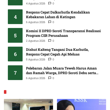
4 Agustus 2026
0
Respons Cepat Dalkarhutla Kendalikan
4
Kebakaran Lahan di Katingan
6 Agustus 2026
0
Komisi II DPRD Soroti Transparansi Realisasi
5
Program CSR Perusahaan
2 Agustus 2026
0
Dishut Kalteng Tangani Dua Karhutla,
6
Respons Cepat Cegah Api Meluas
5 Agustus 2026
0
Pelebaran Jalan Muara Teweh Harus Aman
7
dan Ramah Warga, DPRD Soroti Debu serta
Standar K3
6 Agustus 2026
0
EKONOMI & BISNIS