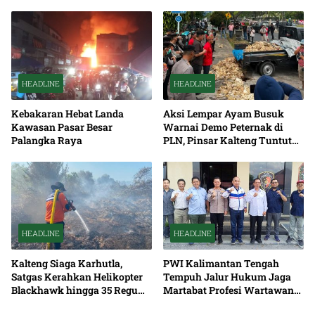
HEADLINE
HEADLINE
Kebakaran Hebat Landa
Aksi Lempar Ayam Busuk
Kawasan Pasar Besar
Warnai Demo Peternak di
Palangka Raya
PLN, Pinsar Kalteng Tuntut
Solusi Pemadaman Listrik
HEADLINE
HEADLINE
Kalteng Siaga Karhutla,
PWI Kalimantan Tengah
Satgas Kerahkan Helikopter
Tempuh Jalur Hukum Jaga
Blackhawk hingga 35 Regu
Martabat Profesi Wartawan
Pemadaman
Bersama