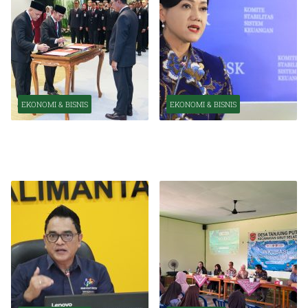
EKONOMI & BISNIS
EKONOMI & BISNIS
Pelantikan Pejabat Baru
OJK Optimistis Ekonomi
Perkuat Transformasi
Indonesia Tetap Tumbuh
Organisasi OJK
Kuat Tahun Ini