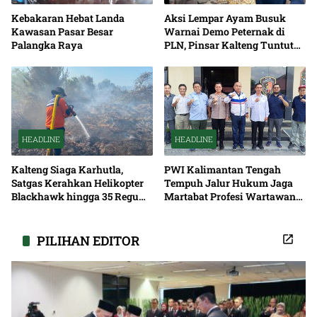
Kebakaran Hebat Landa
Aksi Lempar Ayam Busuk
Kawasan Pasar Besar
Warnai Demo Peternak di
Palangka Raya
PLN, Pinsar Kalteng Tuntut
Solusi Pemadaman Listrik
HEADLINE
HEADLINE
Kalteng Siaga Karhutla,
PWI Kalimantan Tengah
Satgas Kerahkan Helikopter
Tempuh Jalur Hukum Jaga
Blackhawk hingga 35 Regu
Martabat Profesi Wartawan
Pemadaman
Bersama
PILIHAN EDITOR