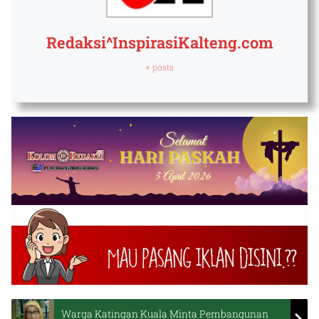
Redaksi^InspirasiKalteng.com
+ posts
Warga Katingan Kuala Minta Pembangunan