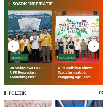
SOSOK INSPIRATIF
AKADEMIKA
AKADEMIKA
28 Mahasiswa FISIP
UPR Hadirkan Alumni
UPR Berprestasi
Sawit Inspiratif di
Launching Buku
Panggung AgriTalks
Inspiratif
POLITIK