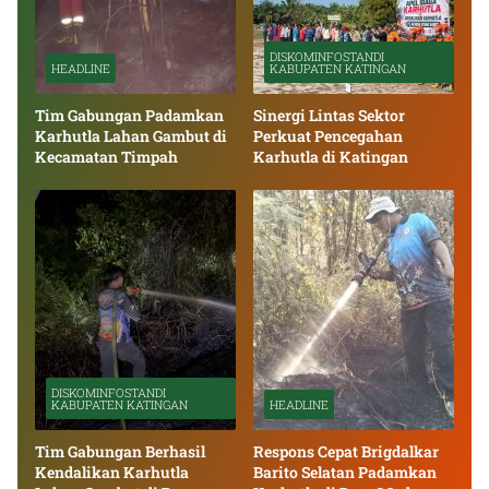
DISKOMINFOSTANDI
HEADLINE
KABUPATEN KATINGAN
Tim Gabungan Padamkan
Sinergi Lintas Sektor
Karhutla Lahan Gambut di
Perkuat Pencegahan
Kecamatan Timpah
Karhutla di Katingan
DISKOMINFOSTANDI
KABUPATEN KATINGAN
HEADLINE
Tim Gabungan Berhasil
Respons Cepat Brigdalkar
Kendalikan Karhutla
Barito Selatan Padamkan