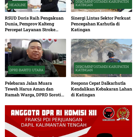
DISKOMINFOSTANDI KABUPATEN
HEADLINE
KATINGAN
RSUD Doris Raih Pengakuan
Sinergi Lintas Sektor Perkuat
Dunia, Pemprov Kalteng
Pencegahan Karhutla di
Percepat Layanan Stroke
Katingan
hingga Pelosok
DISKOMINFOSTANDI KABUPATEN
DPRD BARITO UTARA
KATINGAN
Pelebaran Jalan Muara
Respons Cepat Dalkarhutla
Teweh Harus Aman dan
Kendalikan Kebakaran Lahan
Ramah Warga, DPRD Soroti
di Katingan
Debu serta Standar K3