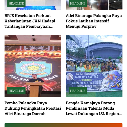
HEADLINE
HEADLINE
BPJS Kesehatan Perkuat
Atlet Binaraga Palangka Raya
Keberlanjutan JKN Hadapi
Fokus Latihan Intensif
Tantangan Pembiayaan
Menuju Porprov
Nasional Bersama
HEADLINE
HEADLINE
Pemko Palangka Raya
Pengda Kamajaya Dorong
Dukung Peningkatan Prestasi
Pembinaan Talenta Muda
Atlet Binaraga Daerah
Lewat Dukungan ISL Regional
Kalimantan Tengah 2026