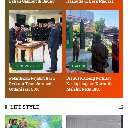
Lahan Gambut di Baung
Karhutla di Desa Madara
Bango
EKONOMI & BISNIS
HEADLINE
Pelantikan Pejabat Baru
Dishut Kalteng Perkuat
Perkuat Transformasi
Kesiapsiagaan Karhutla
Organisasi OJK
Melalui Regu BKO
LIFE STYLE