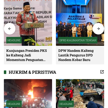
HEADLINE
DPRD KALIMANTAN TENGAH
Kunjungan Presiden PKS
DPW Nasdem Kalteng
ke Kalteng Jadi
Lantik Pengurus DPD
Momentum Penguatan
Nasdem Kobar Baru
Soliditas dan Sinergi
Pembangunan
HUKRIM & PERISTIWA
HEADLINE
HEADLINE