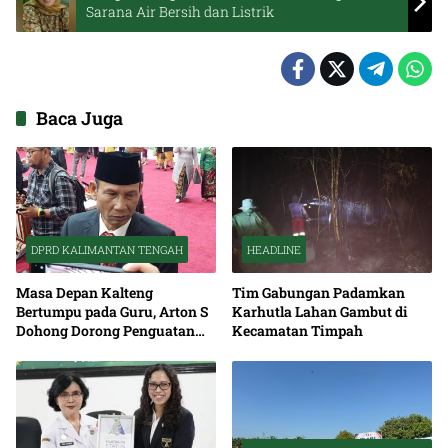
Sarana Air Bersih dan Listrik
Baca Juga
DPRD KALIMANTAN TENGAH
HEADLINE
Masa Depan Kalteng
Tim Gabungan Padamkan
Bertumpu pada Guru, Arton S
Karhutla Lahan Gambut di
Dohong Dorong Penguatan
Kecamatan Timpah
Pendidikan