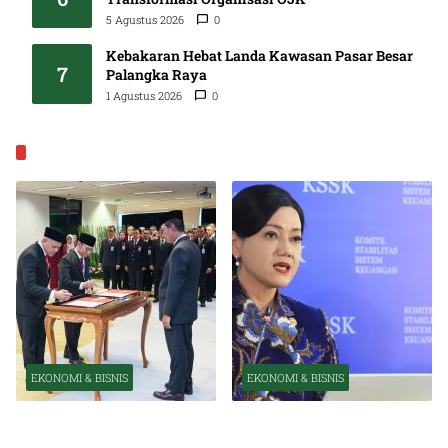
5 Agustus 2026
0
Kebakaran Hebat Landa Kawasan Pasar Besar
7
Palangka Raya
1 Agustus 2026
0
EKONOMI & BISNIS
EKONOMI & BISNIS
EKONOMI & BISNIS
Pelantikan Pejabat Baru
OJK Optimistis Ekonomi
Perkuat Transformasi
Indonesia Tetap Tumbuh