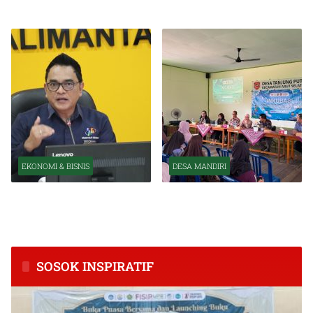
Organisasi OJK
Kuat Tahun Ini
EKONOMI & BISNIS
DESA MANDIRI
BPS Catat Kapuas Alami
Inkubasi Desa EKI
Inflasi Tertinggi di
Tingkatkan Kapasitas Usaha
Kalimantan Tengah
dan Keuangan Masyarakat
SOSOK INSPIRATIF