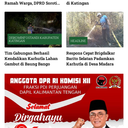
Ramah Warga, DPRD Soroti
di Katingan
Debu serta Standar K3
DISKOMINFOSTANDI KABUPATEN
KATINGAN
HEADLINE
Tim Gabungan Berhasil
Respons Cepat Brigdalkar
Kendalikan Karhutla Lahan
Barito Selatan Padamkan
Gambut di Baung Bango
Karhutla di Desa Madara