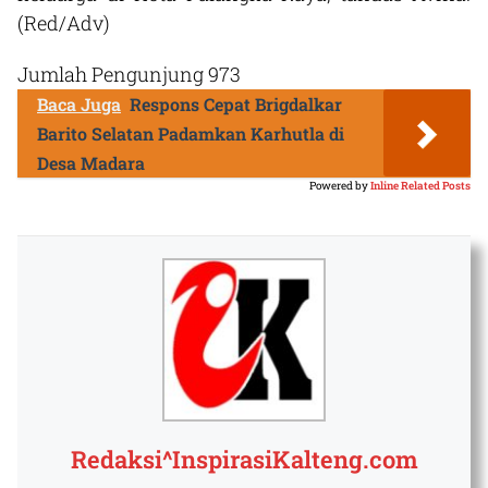
(Red/Adv)
Jumlah Pengunjung
973
Baca Juga
Respons Cepat Brigdalkar
Barito Selatan Padamkan Karhutla di
Desa Madara
Powered by
Inline Related Posts
Redaksi^InspirasiKalteng.com