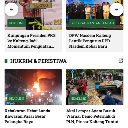
HEADLINE
DPRD KALIMANTAN TENGAH
Kunjungan Presiden PKS
DPW Nasdem Kalteng
ke Kalteng Jadi
Lantik Pengurus DPD
Momentum Penguatan
Nasdem Kobar Baru
Soliditas dan Sinergi
Pembangunan
HUKRIM & PERISTIWA
HEADLINE
HEADLINE
Kebakaran Hebat Landa
Aksi Lempar Ayam Busuk
Kawasan Pasar Besar
Warnai Demo Peternak di
Palangka Raya
PLN, Pinsar Kalteng Tuntut
Solusi Pemadaman Listrik