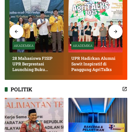
AKADEMIKA
AKADEMIKA
28 Mahasiswa FISIP
UPR Hadirkan Alumni
UPR Berprestasi
Sawit Inspiratif di
Launching Buku
Panggung AgriTalks
Inspiratif
POLITIK