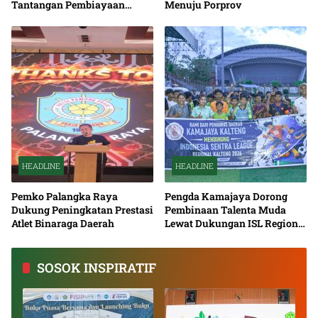
Tantangan Pembiayaan
Menuju Porprov
Nasional Bersama
HEADLINE
HEADLINE
Pemko Palangka Raya
Pengda Kamajaya Dorong
Dukung Peningkatan Prestasi
Pembinaan Talenta Muda
Atlet Binaraga Daerah
Lewat Dukungan ISL Regional
Kalimantan Tengah 2026
SOSOK INSPIRATIF