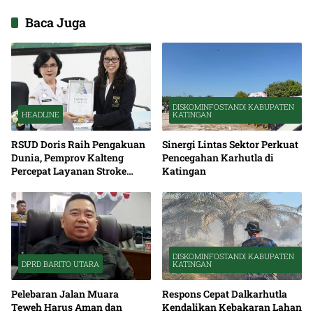
Baca Juga
DISKOMINFOSTANDI KABUPATEN
HEADLINE
KATINGAN
RSUD Doris Raih Pengakuan
Sinergi Lintas Sektor Perkuat
Dunia, Pemprov Kalteng
Pencegahan Karhutla di
Percepat Layanan Stroke
Katingan
hingga Pelosok
DISKOMINFOSTANDI KABUPATEN
DPRD BARITO UTARA
KATINGAN
Pelebaran Jalan Muara
Respons Cepat Dalkarhutla
Teweh Harus Aman dan
Kendalikan Kebakaran Lahan