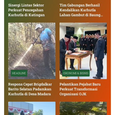
Sinergi Lintas Sektor
Tim Gabungan Berhasil
Perkuat Pencegahan
Kendalikan Karhutla
Karhutla di Katingan
Lahan Gambut di Baung
Bango
HEADLINE
EKONOMI & BISNIS
Respons Cepat Brigdalkar
Pelantikan Pejabat Baru
Barito Selatan Padamkan
Perkuat Transformasi
Karhutla di Desa Madara
Organisasi OJK