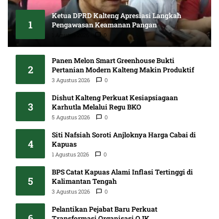
Ketua DPRD Kalteng Apresiasi Langkah
1
Pengawasan Keamanan Pangan
1 Agustus 2026
0
Panen Melon Smart Greenhouse Bukti
2
Pertanian Modern Kalteng Makin Produktif
3 Agustus 2026
0
Dishut Kalteng Perkuat Kesiapsiagaan
3
Karhutla Melalui Regu BKO
5 Agustus 2026
0
Siti Nafsiah Soroti Anjloknya Harga Cabai di
4
Kapuas
1 Agustus 2026
0
BPS Catat Kapuas Alami Inflasi Tertinggi di
5
Kalimantan Tengah
3 Agustus 2026
0
Pelantikan Pejabat Baru Perkuat
6
Transformasi Organisasi OJK