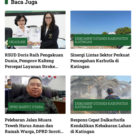
Baca Juga
DISKOMINFOSTANDI KABUPATEN
HEADLINE
KATINGAN
RSUD Doris Raih Pengakuan
Sinergi Lintas Sektor Perkuat
Dunia, Pemprov Kalteng
Pencegahan Karhutla di
Percepat Layanan Stroke
Katingan
hingga Pelosok
DISKOMINFOSTANDI KABUPATEN
DPRD BARITO UTARA
KATINGAN
Pelebaran Jalan Muara
Respons Cepat Dalkarhutla
Teweh Harus Aman dan
Kendalikan Kebakaran Lahan
Ramah Warga, DPRD Soroti
di Katingan