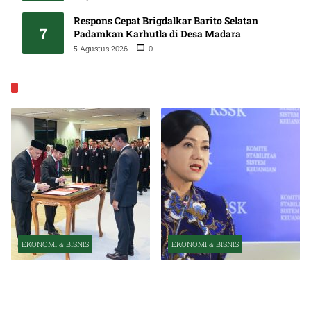
Respons Cepat Brigdalkar Barito Selatan
7
Padamkan Karhutla di Desa Madara
5 Agustus 2026
0
EKONOMI & BISNIS
EKONOMI & BISNIS
EKONOMI & BISNIS
Pelantikan Pejabat Baru
OJK Optimistis Ekonomi
Perkuat Transformasi
Indonesia Tetap Tumbuh
Organisasi OJK
Kuat Tahun Ini