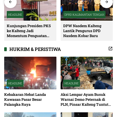
HEADLINE
DPRD KALIMANTAN TENGAH
Kunjungan Presiden PKS
DPW Nasdem Kalteng
ke Kalteng Jadi
Lantik Pengurus DPD
Momentum Penguatan
Nasdem Kobar Baru
Soliditas dan Sinergi
Pembangunan
HUKRIM & PERISTIWA
HEADLINE
HEADLINE
Kebakaran Hebat Landa
Aksi Lempar Ayam Busuk
Kawasan Pasar Besar
Warnai Demo Peternak di
Palangka Raya
PLN, Pinsar Kalteng Tuntut
Solusi Pemadaman Listrik