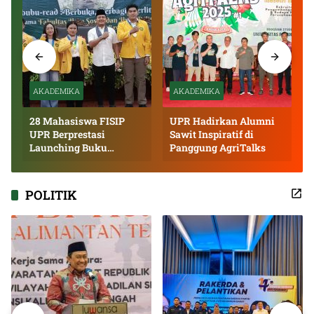
AKADEMIKA
AKADEMIKA
28 Mahasiswa FISIP
UPR Hadirkan Alumni
UPR Berprestasi
Sawit Inspiratif di
Launching Buku
Panggung AgriTalks
Inspiratif
POLITIK