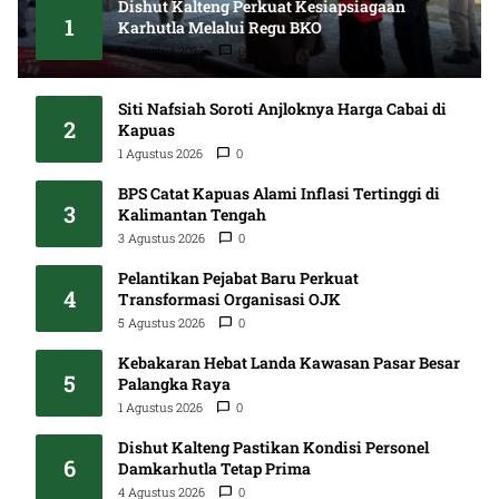
Dishut Kalteng Perkuat Kesiapsiagaan
1
Karhutla Melalui Regu BKO
5 Agustus 2026
0
Siti Nafsiah Soroti Anjloknya Harga Cabai di
2
Kapuas
1 Agustus 2026
0
BPS Catat Kapuas Alami Inflasi Tertinggi di
3
Kalimantan Tengah
3 Agustus 2026
0
Pelantikan Pejabat Baru Perkuat
4
Transformasi Organisasi OJK
5 Agustus 2026
0
Kebakaran Hebat Landa Kawasan Pasar Besar
5
Palangka Raya
1 Agustus 2026
0
Dishut Kalteng Pastikan Kondisi Personel
6
Damkarhutla Tetap Prima
4 Agustus 2026
0