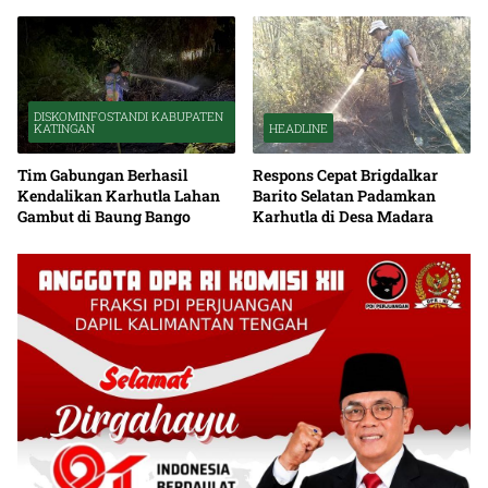
Debu serta Standar K3
DISKOMINFOSTANDI KABUPATEN
KATINGAN
HEADLINE
Tim Gabungan Berhasil
Respons Cepat Brigdalkar
Kendalikan Karhutla Lahan
Barito Selatan Padamkan
Gambut di Baung Bango
Karhutla di Desa Madara