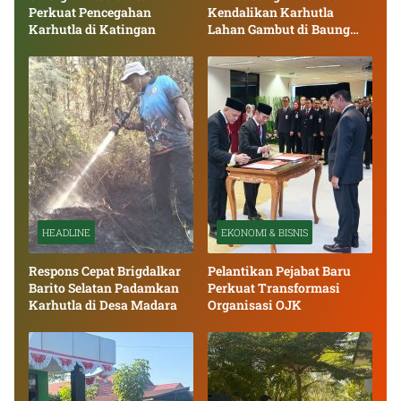
Perkuat Pencegahan
Kendalikan Karhutla
Karhutla di Katingan
Lahan Gambut di Baung
Bango
HEADLINE
EKONOMI & BISNIS
Respons Cepat Brigdalkar
Pelantikan Pejabat Baru
Barito Selatan Padamkan
Perkuat Transformasi
Karhutla di Desa Madara
Organisasi OJK