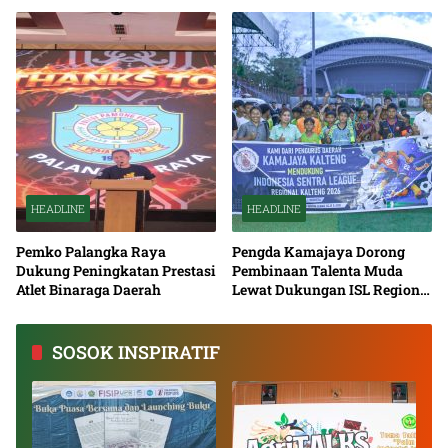
Nasional Bersama
HEADLINE
HEADLINE
Pemko Palangka Raya
Pengda Kamajaya Dorong
Dukung Peningkatan Prestasi
Pembinaan Talenta Muda
Atlet Binaraga Daerah
Lewat Dukungan ISL Regional
Kalimantan Tengah 2026
SOSOK INSPIRATIF