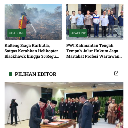
Solusi Pemadaman Listrik
HEADLINE
HEADLINE
Kalteng Siaga Karhutla,
PWI Kalimantan Tengah
Satgas Kerahkan Helikopter
Tempuh Jalur Hukum Jaga
Blackhawk hingga 35 Regu
Martabat Profesi Wartawan
Pemadaman
Bersama
PILIHAN EDITOR