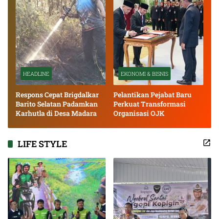
HEADLINE
EKONOMI & BISNIS
Respons Cepat Brigdalkar
Pelantikan Pejabat Baru
Barito Selatan Padamkan
Perkuat Transformasi
Karhutla di Desa Madara
Organisasi OJK
LIFE STYLE