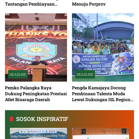
Tantangan Pembiayaan
Menuju Porprov
Nasional Bersama
HEADLINE
HEADLINE
Pemko Palangka Raya
Pengda Kamajaya Dorong
Dukung Peningkatan Prestasi
Pembinaan Talenta Muda
Atlet Binaraga Daerah
Lewat Dukungan ISL Regional
Kalimantan Tengah 2026
SOSOK INSPIRATIF