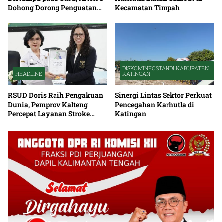
Dohong Dorong Penguatan
Kecamatan Timpah
Pendidikan
DISKOMINFOSTANDI KABUPATEN
HEADLINE
KATINGAN
RSUD Doris Raih Pengakuan
Sinergi Lintas Sektor Perkuat
Dunia, Pemprov Kalteng
Pencegahan Karhutla di
Percepat Layanan Stroke
Katingan
hingga Pelosok