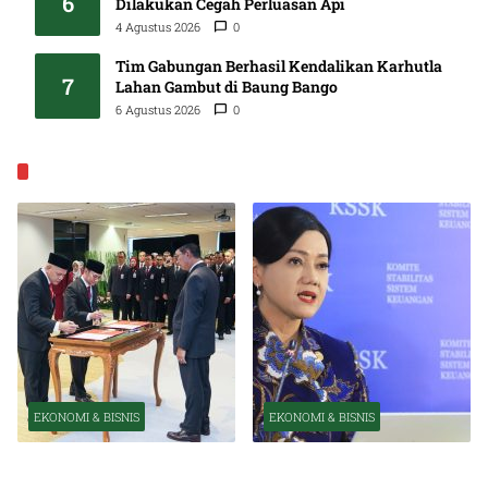
6
Dilakukan Cegah Perluasan Api
4 Agustus 2026
0
Tim Gabungan Berhasil Kendalikan Karhutla
7
Lahan Gambut di Baung Bango
6 Agustus 2026
0
EKONOMI & BISNIS
EKONOMI & BISNIS
EKONOMI & BISNIS
Pelantikan Pejabat Baru
OJK Optimistis Ekonomi
Perkuat Transformasi
Indonesia Tetap Tumbuh