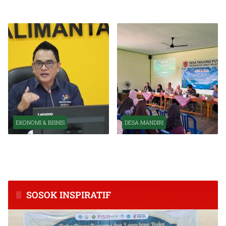
Organisasi OJK
Kuat Tahun Ini
EKONOMI & BISNIS
DESA MANDIRI
BPS Catat Kapuas Alami
Inkubasi Desa EKI
Inflasi Tertinggi di
Tingkatkan Kapasitas Usaha
Kalimantan Tengah
dan Keuangan Masyarakat
SOSOK INSPIRATIF