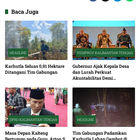
Baca Juga
HEADLINE
PEMPROV KALIMANTAN TENGAH
Karhutla Seluas 0,91 Hektare
Gubernur Ajak Kepala Desa
Ditangani Tim Gabungan
dan Lurah Perkuat
Akuntabilitas Demi
Percepatan Pembangunan
Kalteng
DPRD KALIMANTAN TENGAH
HEADLINE
Masa Depan Kalteng
Tim Gabungan Padamkan
Bertumpu pada Guru, Arton S
Karhutla Lahan Gambut di