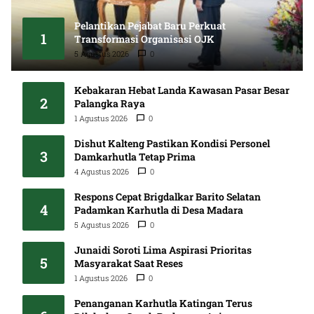
Pelantikan Pejabat Baru Perkuat
1
Transformasi Organisasi OJK
5 Agustus 2026
0
Kebakaran Hebat Landa Kawasan Pasar Besar
2
Palangka Raya
1 Agustus 2026
0
Dishut Kalteng Pastikan Kondisi Personel
3
Damkarhutla Tetap Prima
4 Agustus 2026
0
Respons Cepat Brigdalkar Barito Selatan
4
Padamkan Karhutla di Desa Madara
5 Agustus 2026
0
Junaidi Soroti Lima Aspirasi Prioritas
5
Masyarakat Saat Reses
1 Agustus 2026
0
Penanganan Karhutla Katingan Terus