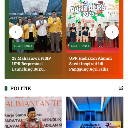
AKADEMIKA
AKADEMIKA
28 Mahasiswa FISIP
UPR Hadirkan Alumni
UPR Berprestasi
Sawit Inspiratif di
Launching Buku
Panggung AgriTalks
Inspiratif
POLITIK