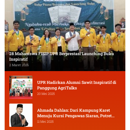
28 Mahasiswa FISIP UPR Berprestasi Launching Buku
Inspiratif
2 Maret 2026
UPR Hadirkan Alumni Sawit Inspiratif di
Panggung AgriTalks
20 Mei 2025
Ahmada Dahlan: Dari Kampung Karet
Menuju Kursi Pengawas Siaran, Potret
Pejuang Muda Kalimantan Tengah
11 Mei 2025