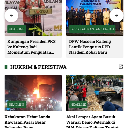
HEADLINE
DPRD KALIMANTAN TENGAH
Kunjungan Presiden PKS
DPW Nasdem Kalteng
ke Kalteng Jadi
Lantik Pengurus DPD
Momentum Penguatan
Nasdem Kobar Baru
Soliditas dan Sinergi
Pembangunan
HUKRIM & PERISTIWA
HEADLINE
HEADLINE
Kebakaran Hebat Landa
Aksi Lempar Ayam Busuk
Kawasan Pasar Besar
Warnai Demo Peternak di
Palangka Raya
PLN, Pinsar Kalteng Tuntut