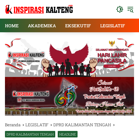
Langsung
ke
konten
HOME
AKADEMIKA
EKSEKUTIF
LEGISLATIF
E
Beranda
LEGISLATIF
DPRD KALIMANTAN TENGAH
DPRD KALIMANTAN TENGAH
HEADLINE