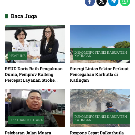
Baca Juga
DISKOMINFOSTANDI KABUPATEN
HEADLINE
KATINGAN
RSUD Doris Raih Pengakuan
Sinergi Lintas Sektor Perkuat
Dunia, Pemprov Kalteng
Pencegahan Karhutla di
Percepat Layanan Stroke
Katingan
hingga Pelosok
DISKOMINFOSTANDI KABUPATEN
DPRD BARITO UTARA
KATINGAN
Pelebaran Jalan Muara
Respons Cepat Dalkarhutla