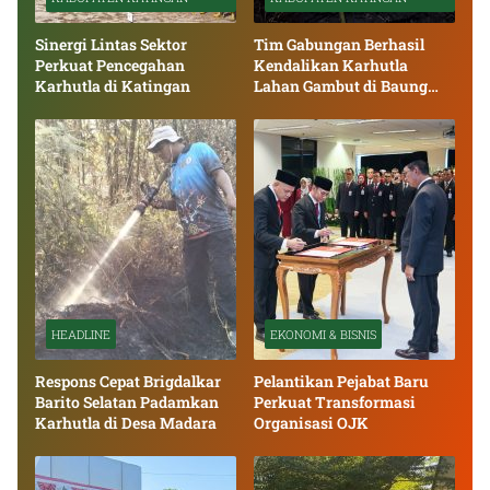
Sinergi Lintas Sektor
Tim Gabungan Berhasil
Perkuat Pencegahan
Kendalikan Karhutla
Karhutla di Katingan
Lahan Gambut di Baung
Bango
HEADLINE
EKONOMI & BISNIS
Respons Cepat Brigdalkar
Pelantikan Pejabat Baru
Barito Selatan Padamkan
Perkuat Transformasi
Karhutla di Desa Madara
Organisasi OJK