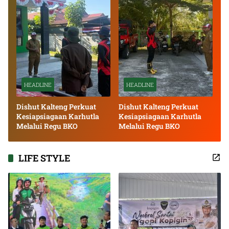
HEADLINE
HEADLINE
Dishut Kalteng Perkuat
Dishut Kalteng Perkuat
Kesiapsiagaan Karhutla
Kesiapsiagaan Karhutla
Melalui Regu BKO
Melalui Regu BKO
LIFE STYLE