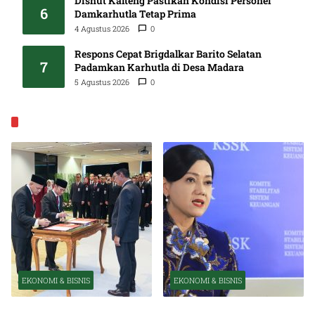
Dishut Kalteng Pastikan Kondisi Personel
6
Damkarhutla Tetap Prima
4 Agustus 2026
0
Respons Cepat Brigdalkar Barito Selatan
7
Padamkan Karhutla di Desa Madara
5 Agustus 2026
0
EKONOMI & BISNIS
EKONOMI & BISNIS
EKONOMI & BISNIS
Pelantikan Pejabat Baru
OJK Optimistis Ekonomi