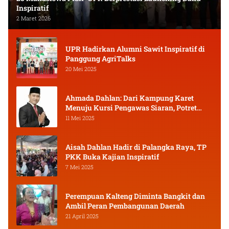
Inspiratif
2 Maret 2026
UPR Hadirkan Alumni Sawit Inspiratif di
Panggung AgriTalks
20 Mei 2025
Ahmada Dahlan: Dari Kampung Karet
Menuju Kursi Pengawas Siaran, Potret
Pejuang Muda Kalimantan Tengah
11 Mei 2025
Aisah Dahlan Hadir di Palangka Raya, TP
PKK Buka Kajian Inspiratif
7 Mei 2025
Perempuan Kalteng Diminta Bangkit dan
Ambil Peran Pembangunan Daerah
21 April 2025