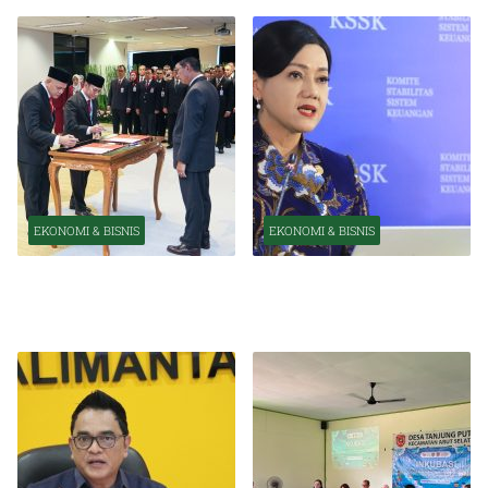
EKONOMI & BISNIS
EKONOMI & BISNIS
Pelantikan Pejabat Baru
OJK Optimistis Ekonomi
Perkuat Transformasi
Indonesia Tetap Tumbuh
Organisasi OJK
Kuat Tahun Ini