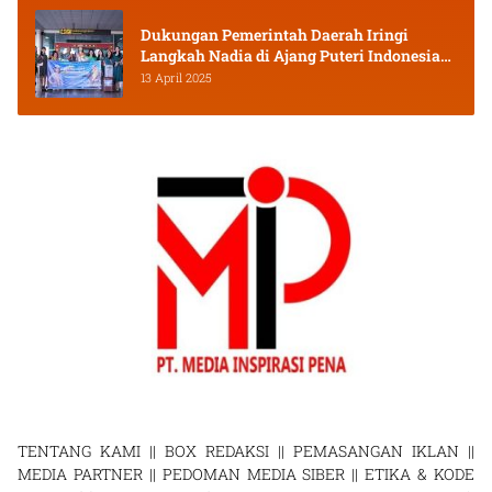
Dukungan Pemerintah Daerah Iringi
Langkah Nadia di Ajang Puteri Indonesia
2025
13 April 2025
TENTANG KAMI
||
BOX REDAKSI
||
PEMASANGAN IKLAN
||
MEDIA PARTNER
||
PEDOMAN MEDIA SIBER
||
ETIKA & KODE