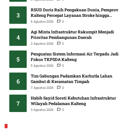
RSUD Doris Raih Pengakuan Dunia, Pemprov
3
Kalteng Percepat Layanan Stroke hingga
Pelosok
6 Agustus 2026
0
Agi Minta Infrastruktur Rakumpit Menjadi
4
Prioritas Pembangunan Daerah
2 Agustus 2026
0
Penguatan Sistem Informasi Air Terpadu Jadi
5
Fokus TKPSDA Kalteng
5 Agustus 2026
0
Tim Gabungan Padamkan Karhutla Lahan
6
Gambut di Kecamatan Timpah
7 Agustus 2026
0
Habib Sayid Soroti Kebutuhan Infrastruktur
7
Wilayah Pedalaman Kalteng
3 Agustus 2026
0
EKONOMI & BISNIS