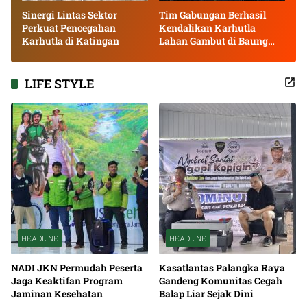
Sinergi Lintas Sektor
Tim Gabungan Berhasil
Perkuat Pencegahan
Kendalikan Karhutla
Karhutla di Katingan
Lahan Gambut di Baung
Bango
LIFE STYLE
HEADLINE
HEADLINE
NADI JKN Permudah Peserta
Kasatlantas Palangka Raya
Jaga Keaktifan Program
Gandeng Komunitas Cegah
Jaminan Kesehatan
Balap Liar Sejak Dini