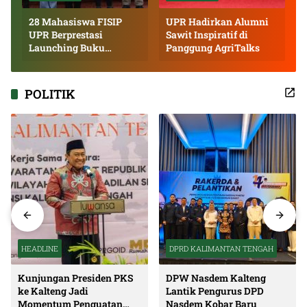
28 Mahasiswa FISIP
UPR Hadirkan Alumni
UPR Berprestasi
Sawit Inspiratif di
Launching Buku
Panggung AgriTalks
Inspiratif
POLITIK
HEADLINE
DPRD KALIMANTAN TENGAH
Kunjungan Presiden PKS
DPW Nasdem Kalteng
ke Kalteng Jadi
Lantik Pengurus DPD
Momentum Penguatan
Nasdem Kobar Baru