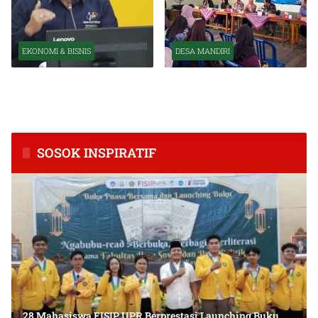
EKONOMI & BISNIS
DESA MANDIRI
BPS Catat Kapuas Alami
Inkubasi Desa EKI
Inflasi Tertinggi di
Tingkatkan Kapasitas Usaha
Kalimantan Tengah
dan Keuangan Masyarakat
SOSOK INSPIRATIF
28 Mahasiswa FISIP UPR Berprestasi Launching Buku