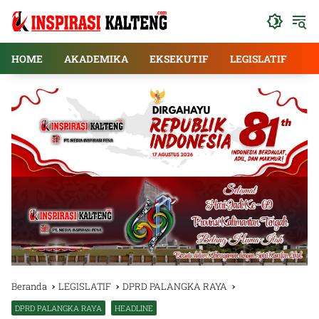
Langsung
ke
konten
HOME
AKADEMIKA
EKSEKUTIF
LEGISLATIF
E
Beranda
LEGISLATIF
DPRD PALANGKA RAYA
DPRD PALANGKA RAYA
HEADLINE