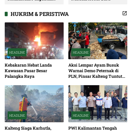
Soliditas dan Sinergi
Pembangunan
HUKRIM & PERISTIWA
HEADLINE
HEADLINE
Kebakaran Hebat Landa
Aksi Lempar Ayam Busuk
Kawasan Pasar Besar
Warnai Demo Peternak di
Palangka Raya
PLN, Pinsar Kalteng Tuntut
Solusi Pemadaman Listrik
HEADLINE
HEADLINE
Kalteng Siaga Karhutla,
PWI Kalimantan Tengah