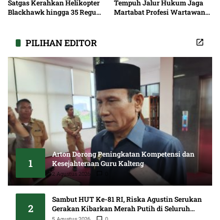
Satgas Kerahkan Helikopter
Tempuh Jalur Hukum Jaga
Blackhawk hingga 35 Regu
Martabat Profesi Wartawan
Pemadaman
Bersama
PILIHAN EDITOR
Arton Dorong Peningkatan Kompetensi dan
1
Kesejahteraan Guru Kalteng
2 Agustus 2026
0
Sambut HUT Ke-81 RI, Riska Agustin Serukan
2
Gerakan Kibarkan Merah Putih di Seluruh
Kalteng
5 Agustus 2026
0