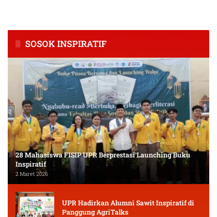
Inflasi Tertinggi di
Tingkatkan Kapasitas Usaha
Kalimantan Tengah
dan Keuangan Masyarakat
SOSOK INSPIRATIF
28 Mahasiswa FISIP UPR Berprestasi Launching Buku
Inspiratif
2 Maret 2026
UPR Hadirkan Alumni Sawit Inspiratif di
Panggung AgriTalks