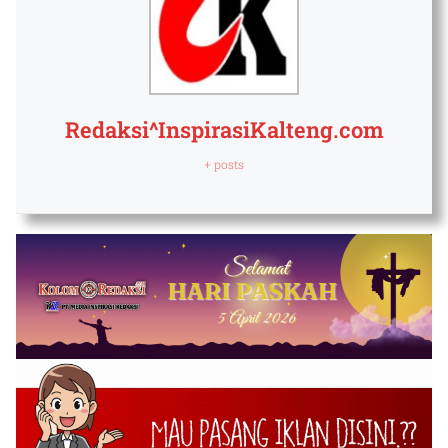
Redaksi^InspirasiKalteng.com
+ posts