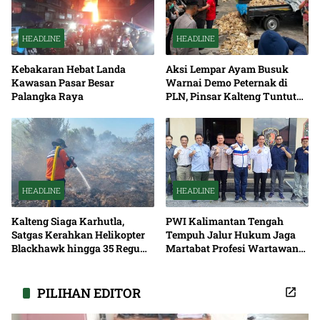
HEADLINE
HEADLINE
Kebakaran Hebat Landa
Aksi Lempar Ayam Busuk
Kawasan Pasar Besar
Warnai Demo Peternak di
Palangka Raya
PLN, Pinsar Kalteng Tuntut
Solusi Pemadaman Listrik
HEADLINE
HEADLINE
Kalteng Siaga Karhutla,
PWI Kalimantan Tengah
Satgas Kerahkan Helikopter
Tempuh Jalur Hukum Jaga
Blackhawk hingga 35 Regu
Martabat Profesi Wartawan
Pemadaman
Bersama
PILIHAN EDITOR