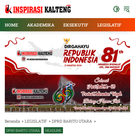
Langsung
ke
konten
HOME
AKADEMIKA
EKSEKUTIF
LEGISLATIF
E
Beranda
LEGISLATIF
DPRD BARITO UTARA
DPRD BARITO UTARA
HEADLINE