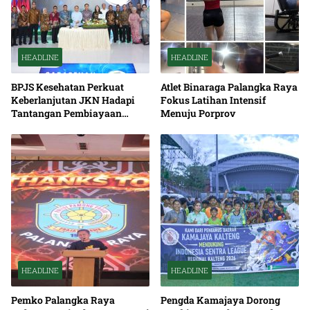
HEADLINE
HEADLINE
BPJS Kesehatan Perkuat
Atlet Binaraga Palangka Raya
Keberlanjutan JKN Hadapi
Fokus Latihan Intensif
Tantangan Pembiayaan
Menuju Porprov
Nasional Bersama
HEADLINE
HEADLINE
Pemko Palangka Raya
Pengda Kamajaya Dorong