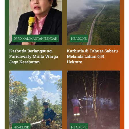
DPRD KALIMANTAN TENGAH
HEADLINE
Karhutla Berlangsung,
Karhutla di Tahura Sabaru
Faridawaty Minta Warga
Melanda Lahan 0,91
Jaga Kesehatan
Hektare
HEADLINE
HEADLINE