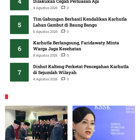
4
Dilakukan Cegah Perluasan Api
4 Agustus 2026
0
Tim Gabungan Berhasil Kendalikan Karhutla
5
Lahan Gambut di Baung Bango
6 Agustus 2026
0
Karhutla Berlangsung, Faridawaty Minta
6
Warga Jaga Kesehatan
8 Agustus 2026
0
Dishut Kalteng Perketat Pencegahan Karhutla
7
di Sejumlah Wilayah
4 Agustus 2026
0
EKONOMI & BISNIS