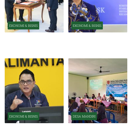
EKONOMI & BISNIS
EKONOMI & BISNIS
Pelantikan Pejabat Baru
OJK Optimistis Ekonomi
Perkuat Transformasi
Indonesia Tetap Tumbuh
Organisasi OJK
Kuat Tahun Ini
EKONOMI & BISNIS
DESA MANDIRI
BPS Catat Kapuas Alami
Inkubasi Desa EKI