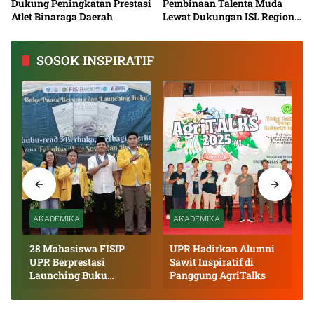
Dukung Peningkatan Prestasi
Pembinaan Talenta Muda
Atlet Binaraga Daerah
Lewat Dukungan ISL Regional
Kalimantan Tengah 2026
SOSOK INSPIRATIF
AKADEMIKA
AKADEMIKA
28 Mahasiswa FISIP
UPR Hadirkan Alumni
UPR Berprestasi
Sawit Inspiratif di
Launching Buku
Panggung AgriTalks
Inspiratif