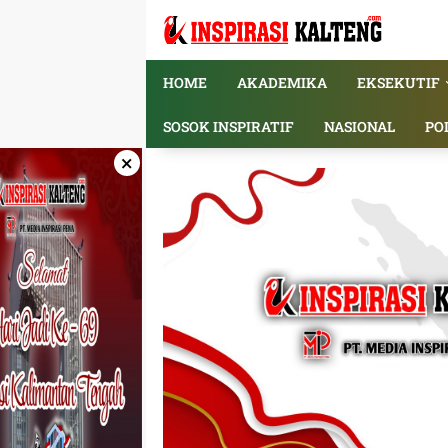
Langsung
ke
konten
HOME
AKADEMIKA
EKSEKUTIF
SOSOK INSPIRATIF
NASIONAL
PO
×