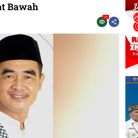
at Bawah
335