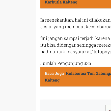
Karhutla Kalteng
Ia menekankan, hal ini dilakuka
sosial yang membuat kecemburua
“Ini jangan sampai terjadi, karen
itu bisa didengar, sehingga mere
hadir untuk masyarakat,” tutupnya
Jumlah Pengunjung
335
Baca Juga
Kolaborasi Tim Gabunga
Kalteng