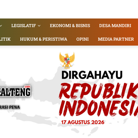
LEGISLATIF
EKONOMI & BISNIS
DESA MANDIRI
LITIK
HUKUM & PERISTIWA
OPINI
MEDIA PARTNER