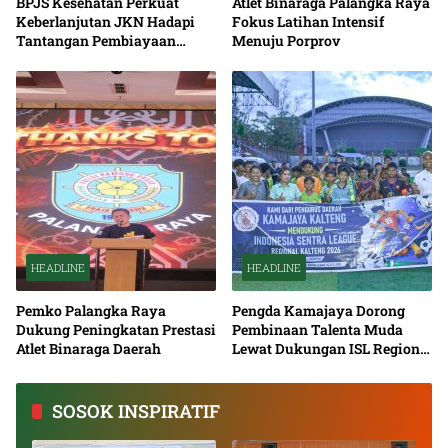
BPJS Kesehatan Perkuat
Atlet Binaraga Palangka Raya
Keberlanjutan JKN Hadapi
Fokus Latihan Intensif
Tantangan Pembiayaan
Menuju Porprov
Nasional Bersama
HEADLINE
HEADLINE
Pemko Palangka Raya
Pengda Kamajaya Dorong
Dukung Peningkatan Prestasi
Pembinaan Talenta Muda
Atlet Binaraga Daerah
Lewat Dukungan ISL Regional
Kalimantan Tengah 2026
SOSOK INSPIRATIF