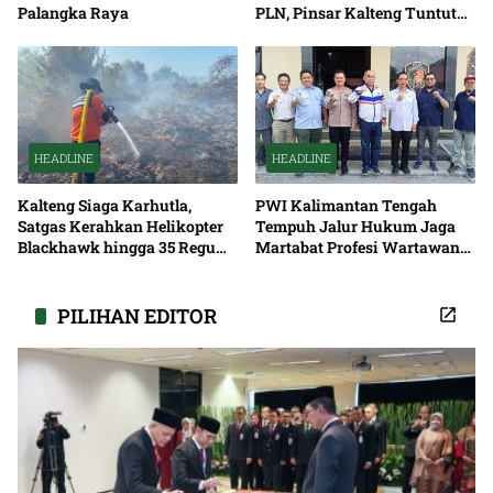
Palangka Raya
PLN, Pinsar Kalteng Tuntut
Solusi Pemadaman Listrik
HEADLINE
HEADLINE
Kalteng Siaga Karhutla,
PWI Kalimantan Tengah
Satgas Kerahkan Helikopter
Tempuh Jalur Hukum Jaga
Blackhawk hingga 35 Regu
Martabat Profesi Wartawan
Pemadaman
Bersama
PILIHAN EDITOR