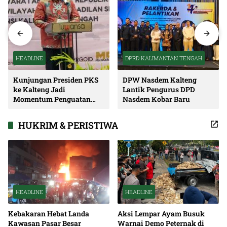
HEADLINE
DPRD KALIMANTAN TENGAH
Kunjungan Presiden PKS
DPW Nasdem Kalteng
ke Kalteng Jadi
Lantik Pengurus DPD
Momentum Penguatan
Nasdem Kobar Baru
Soliditas dan Sinergi
Pembangunan
HUKRIM & PERISTIWA
HEADLINE
HEADLINE
Kebakaran Hebat Landa
Aksi Lempar Ayam Busuk
Kawasan Pasar Besar
Warnai Demo Peternak di