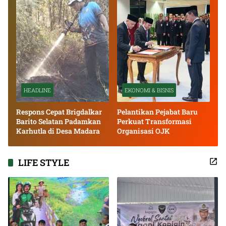
HEADLINE
EKONOMI & BISNIS
Respons Cepat Brigdalkar
Pelantikan Pejabat Baru
Barito Selatan Padamkan
Perkuat Transformasi
Karhutla di Desa Madara
Organisasi OJK
LIFE STYLE