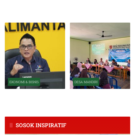
Pelantikan Pejabat Baru
OJK Optimistis Ekonomi
Perkuat Transformasi
Indonesia Tetap Tumbuh
Organisasi OJK
Kuat Tahun Ini
EKONOMI & BISNIS
DESA MANDIRI
BPS Catat Kapuas Alami
Inkubasi Desa EKI
Inflasi Tertinggi di
Tingkatkan Kapasitas Usaha
Kalimantan Tengah
dan Keuangan Masyarakat
SOSOK INSPIRATIF