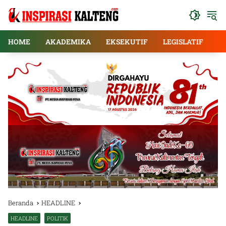
Langsung
ke
konten
HOME
AKADEMIKA
EKSEKUTIF
LEGISLATIF
E
Beranda
HEADLINE
HEADLINE
POLITIK