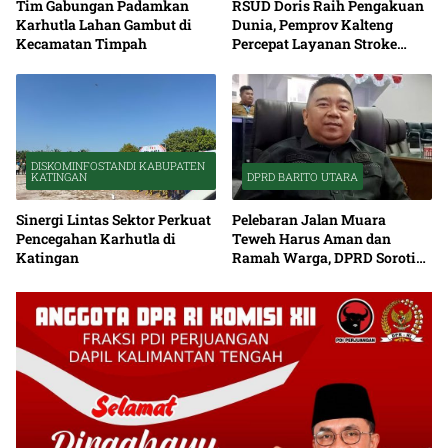
Tim Gabungan Padamkan
RSUD Doris Raih Pengakuan
Karhutla Lahan Gambut di
Dunia, Pemprov Kalteng
Kecamatan Timpah
Percepat Layanan Stroke
hingga Pelosok
DISKOMINFOSTANDI KABUPATEN
KATINGAN
DPRD BARITO UTARA
Sinergi Lintas Sektor Perkuat
Pelebaran Jalan Muara
Pencegahan Karhutla di
Teweh Harus Aman dan
Katingan
Ramah Warga, DPRD Soroti
Debu serta Standar K3