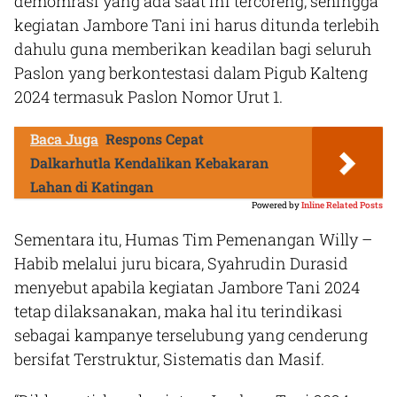
demomrasi yang ada saat ini tercoreng, sehingga
kegiatan Jambore Tani ini harus ditunda terlebih
dahulu guna memberikan keadilan bagi seluruh
Paslon yang berkontestasi dalam Pigub Kalteng
2024 termasuk Paslon Nomor Urut 1.
Baca Juga
Respons Cepat
Dalkarhutla Kendalikan Kebakaran
Lahan di Katingan
Powered by
Inline Related Posts
Sementara itu, Humas Tim Pemenangan Willy –
Habib melalui juru bicara, Syahrudin Durasid
menyebut apabila kegiatan Jambore Tani 2024
tetap dilaksanakan, maka hal itu terindikasi
sebagai kampanye terselubung yang cenderung
bersifat Terstruktur, Sistematis dan Masif.