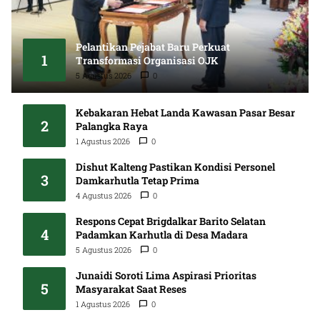
Pelantikan Pejabat Baru Perkuat
1
Transformasi Organisasi OJK
5 Agustus 2026
0
Kebakaran Hebat Landa Kawasan Pasar Besar
2
Palangka Raya
1 Agustus 2026
0
Dishut Kalteng Pastikan Kondisi Personel
3
Damkarhutla Tetap Prima
4 Agustus 2026
0
Respons Cepat Brigdalkar Barito Selatan
4
Padamkan Karhutla di Desa Madara
5 Agustus 2026
0
Junaidi Soroti Lima Aspirasi Prioritas
5
Masyarakat Saat Reses
1 Agustus 2026
0