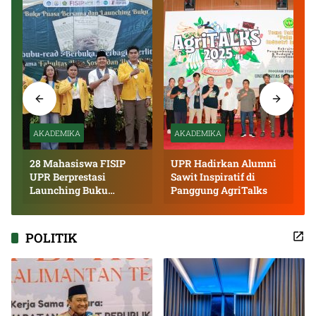
AKADEMIKA
AKADEMIKA
28 Mahasiswa FISIP
UPR Hadirkan Alumni
UPR Berprestasi
Sawit Inspiratif di
Launching Buku
Panggung AgriTalks
Inspiratif
POLITIK