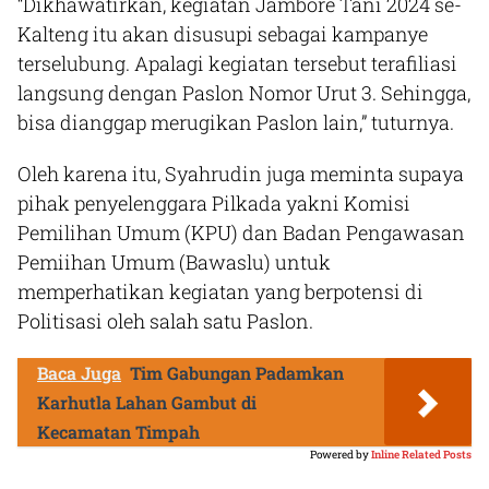
“Dikhawatirkan, kegiatan Jambore Tani 2024 se-
Kalteng itu akan disusupi sebagai kampanye
terselubung. Apalagi kegiatan tersebut terafiliasi
langsung dengan Paslon Nomor Urut 3. Sehingga,
bisa dianggap merugikan Paslon lain,” tuturnya.
Oleh karena itu, Syahrudin juga meminta supaya
pihak penyelenggara Pilkada yakni Komisi
Pemilihan Umum (KPU) dan Badan Pengawasan
Pemiihan Umum (Bawaslu) untuk
memperhatikan kegiatan yang berpotensi di
Politisasi oleh salah satu Paslon.
Baca Juga
Tim Gabungan Padamkan
Karhutla Lahan Gambut di
Kecamatan Timpah
Powered by
Inline Related Posts