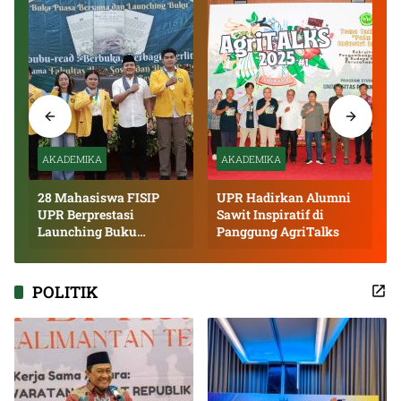
AKADEMIKA
AKADEMIKA
28 Mahasiswa FISIP
UPR Hadirkan Alumni
UPR Berprestasi
Sawit Inspiratif di
Launching Buku
Panggung AgriTalks
Inspiratif
POLITIK