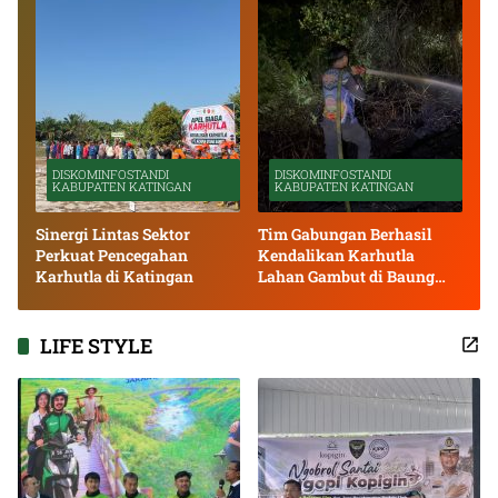
DISKOMINFOSTANDI
DISKOMINFOSTANDI
KABUPATEN KATINGAN
KABUPATEN KATINGAN
Sinergi Lintas Sektor
Tim Gabungan Berhasil
Perkuat Pencegahan
Kendalikan Karhutla
Karhutla di Katingan
Lahan Gambut di Baung
Bango
LIFE STYLE