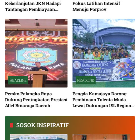
Keberlanjutan JKN Hadapi
Fokus Latihan Intensif
Tantangan Pembiayaan
Menuju Porprov
Nasional Bersama
HEADLINE
HEADLINE
Pemko Palangka Raya
Pengda Kamajaya Dorong
Dukung Peningkatan Prestasi
Pembinaan Talenta Muda
Atlet Binaraga Daerah
Lewat Dukungan ISL Regional
Kalimantan Tengah 2026
SOSOK INSPIRATIF