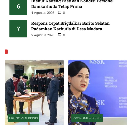
Dishut Kalteng Pastikan Kondisi Personel
6
Damkarhutla Tetap Prima
4 Agustus 2026
0
Respons Cepat Brigdalkar Barito Selatan
7
Padamkan Karhutla di Desa Madara
5 Agustus 2026
0
EKONOMI & BISNIS
EKONOMI & BISNIS
EKONOMI & BISNIS
Pelantikan Pejabat Baru
OJK Optimistis Ekonomi