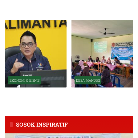
Perkuat Transformasi
Indonesia Tetap Tumbuh
Organisasi OJK
Kuat Tahun Ini
EKONOMI & BISNIS
DESA MANDIRI
BPS Catat Kapuas Alami
Inkubasi Desa EKI
Inflasi Tertinggi di
Tingkatkan Kapasitas Usaha
Kalimantan Tengah
dan Keuangan Masyarakat
SOSOK INSPIRATIF