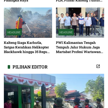
Palangka Raya
PLN, Pinsar Kalteng Tuntut
Solusi Pemadaman Listrik
HEADLINE
HEADLINE
Kalteng Siaga Karhutla,
PWI Kalimantan Tengah
Satgas Kerahkan Helikopter
Tempuh Jalur Hukum Jaga
Blackhawk hingga 35 Regu
Martabat Profesi Wartawan
Pemadaman
Bersama
PILIHAN EDITOR