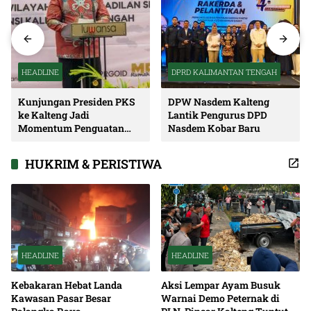
HEADLINE
DPRD KALIMANTAN TENGAH
Kunjungan Presiden PKS
DPW Nasdem Kalteng
ke Kalteng Jadi
Lantik Pengurus DPD
Momentum Penguatan
Nasdem Kobar Baru
Soliditas dan Sinergi
Pembangunan
HUKRIM & PERISTIWA
HEADLINE
HEADLINE
Kebakaran Hebat Landa
Aksi Lempar Ayam Busuk
Kawasan Pasar Besar
Warnai Demo Peternak di