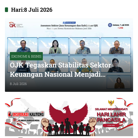
Hari:
8 Juli 2026
EKONOMI & BISNIS
OJK Tegaskan Stabilitas Sektor
Keuangan Nasional Menjadi
Penopang Pertumbuhan Ekonomi
8 Juli 2026