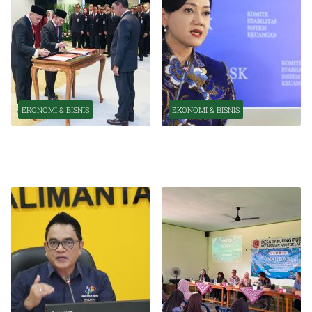
EKONOMI & BISNIS
EKONOMI & BISNIS
Pelantikan Pejabat Baru
OJK Optimistis Ekonomi
Perkuat Transformasi
Indonesia Tetap Tumbuh
Organisasi OJK
Kuat Tahun Ini