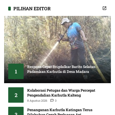
PILIHAN EDITOR
Respons Cepat Brigdalkar Barito Selatan
1
Padamkan Karhutla di Desa Madara
5 Agustus 2026
0
Kolaborasi Petugas dan Warga Percepat
2
Pengendalian Karhutla Kalteng
8 Agustus 2026
0
Penanganan Karhutla Katingan Terus
3
Dilakukan Cegah Perluasan Api