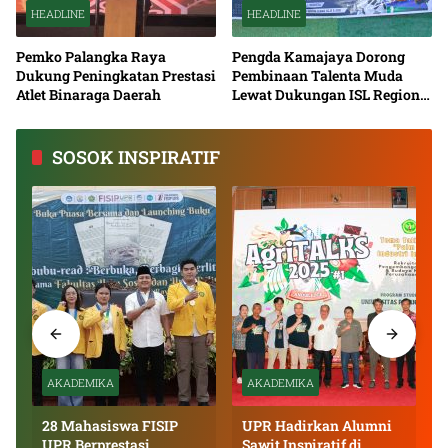
HEADLINE
HEADLINE
Pemko Palangka Raya
Pengda Kamajaya Dorong
Dukung Peningkatan Prestasi
Pembinaan Talenta Muda
Atlet Binaraga Daerah
Lewat Dukungan ISL Regional
Kalimantan Tengah 2026
SOSOK INSPIRATIF
AKADEMIKA
AKADEMIKA
28 Mahasiswa FISIP
UPR Hadirkan Alumni
UPR Berprestasi
Sawit Inspiratif di