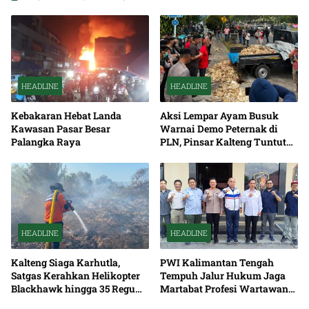
HEADLINE
HEADLINE
Kebakaran Hebat Landa
Aksi Lempar Ayam Busuk
Kawasan Pasar Besar
Warnai Demo Peternak di
Palangka Raya
PLN, Pinsar Kalteng Tuntut
Solusi Pemadaman Listrik
HEADLINE
HEADLINE
Kalteng Siaga Karhutla,
PWI Kalimantan Tengah
Satgas Kerahkan Helikopter
Tempuh Jalur Hukum Jaga
Blackhawk hingga 35 Regu
Martabat Profesi Wartawan
Pemadaman
Bersama