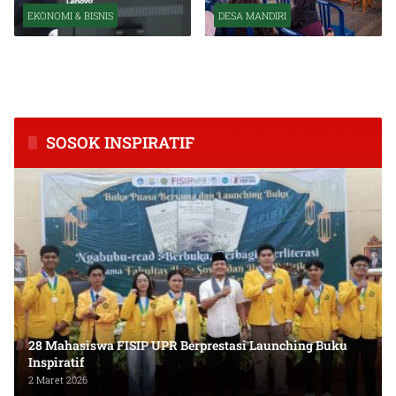
EKONOMI & BISNIS
DESA MANDIRI
BPS Catat Kapuas Alami
Inkubasi Desa EKI
Inflasi Tertinggi di
Tingkatkan Kapasitas Usaha
Kalimantan Tengah
dan Keuangan Masyarakat
SOSOK INSPIRATIF
28 Mahasiswa FISIP UPR Berprestasi Launching Buku
Inspiratif
2 Maret 2026