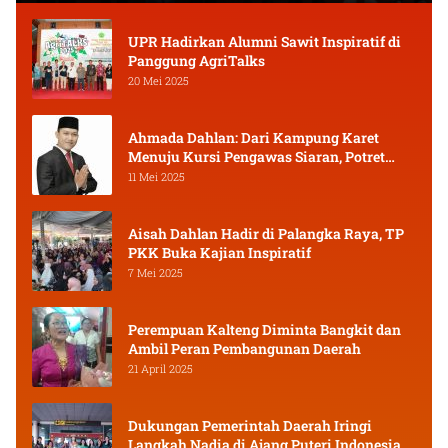
UPR Hadirkan Alumni Sawit Inspiratif di
Panggung AgriTalks
20 Mei 2025
Ahmada Dahlan: Dari Kampung Karet
Menuju Kursi Pengawas Siaran, Potret
Pejuang Muda Kalimantan Tengah
11 Mei 2025
Aisah Dahlan Hadir di Palangka Raya, TP
PKK Buka Kajian Inspiratif
7 Mei 2025
Perempuan Kalteng Diminta Bangkit dan
Ambil Peran Pembangunan Daerah
21 April 2025
Dukungan Pemerintah Daerah Iringi
Langkah Nadia di Ajang Puteri Indonesia