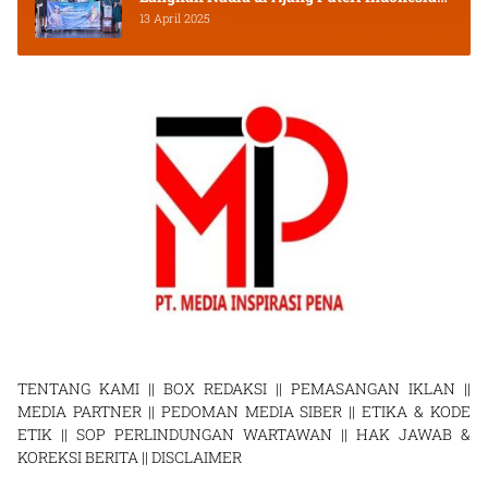
2025
13 April 2025
TENTANG KAMI
||
BOX REDAKSI
||
PEMASANGAN IKLAN
||
MEDIA PARTNER
||
PEDOMAN MEDIA SIBER
||
ETIKA & KODE
ETIK
||
SOP PERLINDUNGAN WARTAWAN
||
HAK JAWAB &
KOREKSI BERITA
||
DISCLAIMER