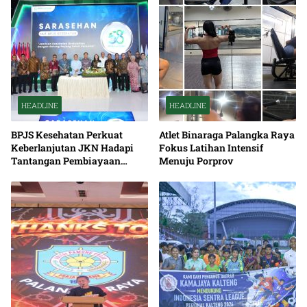
HEADLINE
HEADLINE
BPJS Kesehatan Perkuat
Atlet Binaraga Palangka Raya
Keberlanjutan JKN Hadapi
Fokus Latihan Intensif
Tantangan Pembiayaan
Menuju Porprov
Nasional Bersama