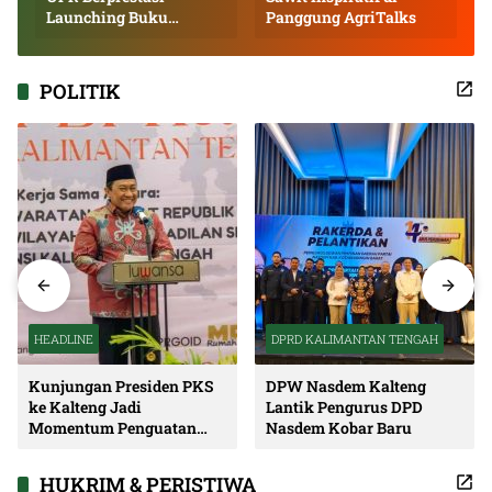
Launching Buku
Panggung AgriTalks
Inspiratif
POLITIK
HEADLINE
DPRD KALIMANTAN TENGAH
Kunjungan Presiden PKS
DPW Nasdem Kalteng
ke Kalteng Jadi
Lantik Pengurus DPD
Momentum Penguatan
Nasdem Kobar Baru
Soliditas dan Sinergi
Pembangunan
HUKRIM & PERISTIWA