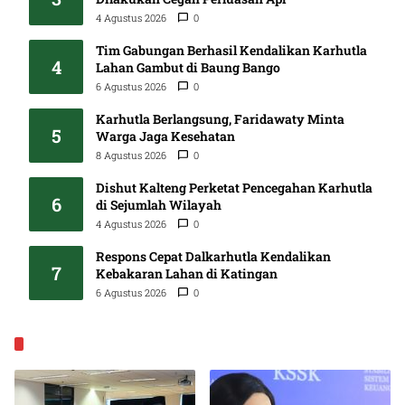
4 Agustus 2026
0
Tim Gabungan Berhasil Kendalikan Karhutla
4
Lahan Gambut di Baung Bango
6 Agustus 2026
0
Karhutla Berlangsung, Faridawaty Minta
5
Warga Jaga Kesehatan
8 Agustus 2026
0
Dishut Kalteng Perketat Pencegahan Karhutla
6
di Sejumlah Wilayah
4 Agustus 2026
0
Respons Cepat Dalkarhutla Kendalikan
7
Kebakaran Lahan di Katingan
6 Agustus 2026
0
EKONOMI & BISNIS