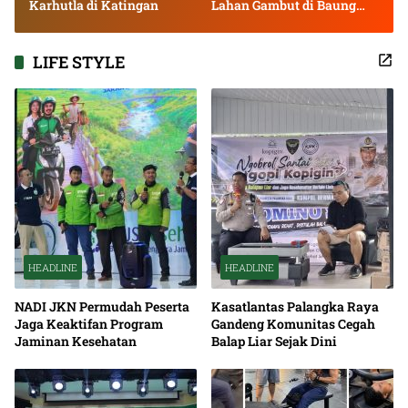
Karhutla di Katingan
Lahan Gambut di Baung
Bango
LIFE STYLE
HEADLINE
HEADLINE
NADI JKN Permudah Peserta
Kasatlantas Palangka Raya
Jaga Keaktifan Program
Gandeng Komunitas Cegah
Jaminan Kesehatan
Balap Liar Sejak Dini