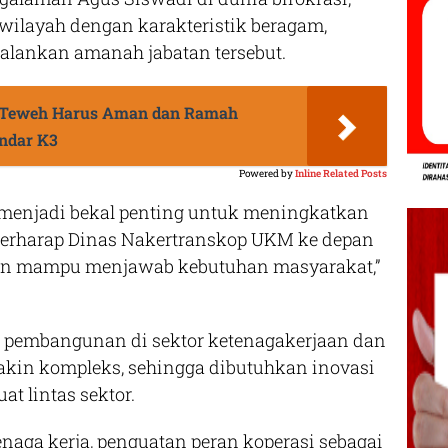
wilayah dengan karakteristik beragam,
alankan amanah jabatan tersebut.
a Teweh Harus Aman dan Ramah
andar K3
Powered by
Inline Related Posts
 menjadi bekal penting untuk meningkatkan
 berharap Dinas Nakertranskop UKM ke depan
 dan mampu menjawab kebutuhan masyarakat,”
pembangunan di sektor ketenagakerjaan dan
akin kompleks, sehingga dibutuhkan inovasi
at lintas sektor.
naga kerja, penguatan peran koperasi sebagai