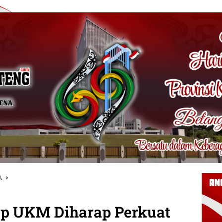
A
op UKM Diharap Perkuat