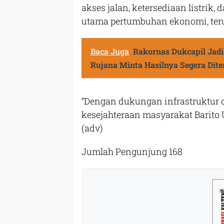
akses jalan, ketersediaan listrik
utama pertumbuhan ekonomi, teru
Baca Juga
Rakornas Dukcapil Jadi 
Rujana Minta Hasilnya Segera Dit
“Dengan dukungan infrastruktur d
kesejahteraan masyarakat Barito 
(adv)​
Jumlah Pengunjung
168