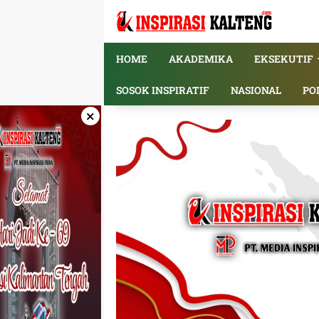
Langsung
ke
konten
HOME
AKADEMIKA
EKSEKUTIF
SOSOK INSPIRATIF
NASIONAL
PO
×