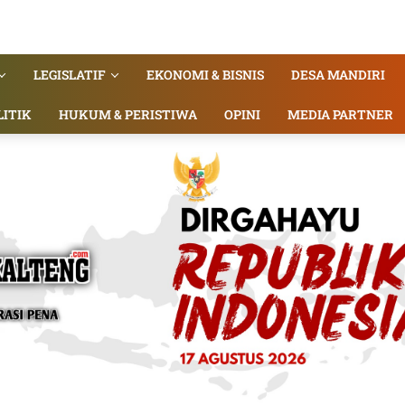
LEGISLATIF
EKONOMI & BISNIS
DESA MANDIRI
LITIK
HUKUM & PERISTIWA
OPINI
MEDIA PARTNER