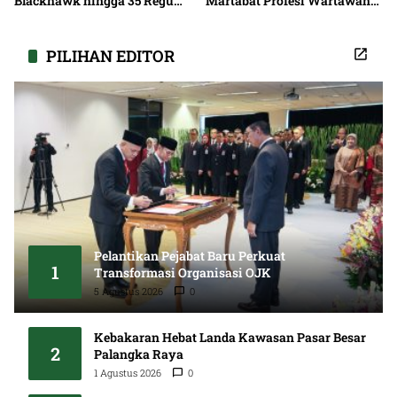
Blackhawk hingga 35 Regu
Martabat Profesi Wartawan
Pemadaman
Bersama
PILIHAN EDITOR
Pelantikan Pejabat Baru Perkuat
1
Transformasi Organisasi OJK
5 Agustus 2026
0
Kebakaran Hebat Landa Kawasan Pasar Besar
2
Palangka Raya
1 Agustus 2026
0