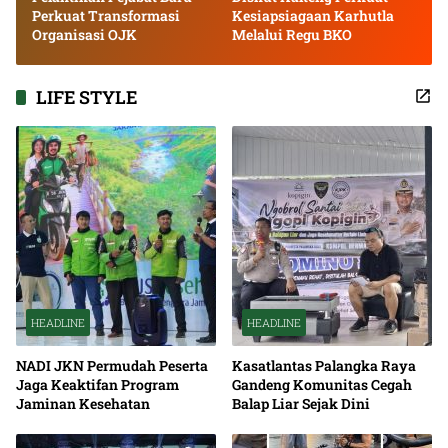
Perkuat Transformasi
Kesiapsiagaan Karhutla
Organisasi OJK
Melalui Regu BKO
LIFE STYLE
HEADLINE
HEADLINE
NADI JKN Permudah Peserta
Kasatlantas Palangka Raya
Jaga Keaktifan Program
Gandeng Komunitas Cegah
Jaminan Kesehatan
Balap Liar Sejak Dini