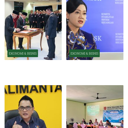
EKONOMI & BISNIS
EKONOMI & BISNIS
Pelantikan Pejabat Baru
OJK Optimistis Ekonomi
Perkuat Transformasi
Indonesia Tetap Tumbuh
Organisasi OJK
Kuat Tahun Ini