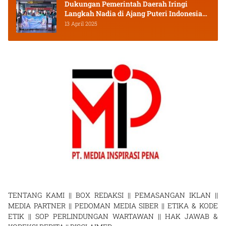
Dukungan Pemerintah Daerah Iringi
Langkah Nadia di Ajang Puteri Indonesia
2025
13 April 2025
TENTANG KAMI
||
BOX REDAKSI
||
PEMASANGAN IKLAN
||
MEDIA PARTNER
||
PEDOMAN MEDIA SIBER
||
ETIKA & KODE
ETIK
||
SOP PERLINDUNGAN WARTAWAN
||
HAK JAWAB &