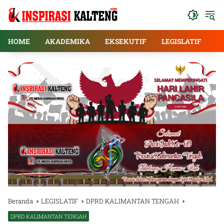
Langsung
ke
konten
HOME
AKADEMIKA
EKSEKUTIF
LEGISLATIF
E
Beranda
LEGISLATIF
DPRD KALIMANTAN TENGAH
DPRD KALIMANTAN TENGAH