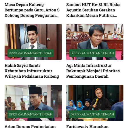
Masa Depan Kalteng
Sambut HUT Ke-81 RI, Riska
Bertumpu pada Guru, Arton S
Agustin Serukan Gerakan
Dohong Dorong Penguatan
Kibarkan Merah Putih di
Pendidikan
Seluruh Kalteng
DPRD KALIMANTAN TENGAH
DPRD KALIMANTAN TENGAH
Habib Sayid Soroti
Agi Minta Infrastruktur
Kebutuhan Infrastruktur
Rakumpit Menjadi Prioritas
Wilayah Pedalaman Kalteng
Pembangunan Daerah
DPRD KALIMANTAN TENGAH
DPRD KALIMANTAN TENGAH
Arton Dorong Peningkatan
Faridawaty Harapkan