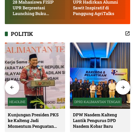
28 Mahasiswa FISIP
UPR Hadirkan Alumni
UPR Berprestasi
Sawit Inspiratif di
Launching Buku
Panggung AgriTalks
Inspiratif
POLITIK
HEADLINE
DPRD KALIMANTAN TENGAH
Kunjungan Presiden PKS
DPW Nasdem Kalteng
ke Kalteng Jadi
Lantik Pengurus DPD
Momentum Penguatan
Nasdem Kobar Baru
Soliditas dan Sinergi