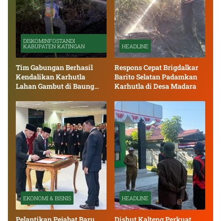
DISKOMINFOSTANDI
KABUPATEN KATINGAN
HEADLINE
Tim Gabungan Berhasil
Respons Cepat Brigdalkar
Kendalikan Karhutla
Barito Selatan Padamkan
Lahan Gambut di Baung
Karhutla di Desa Madara
Bango
EKONOMI & BISNIS
HEADLINE
Pelantikan Pejabat Baru
Dishut Kalteng Perkuat