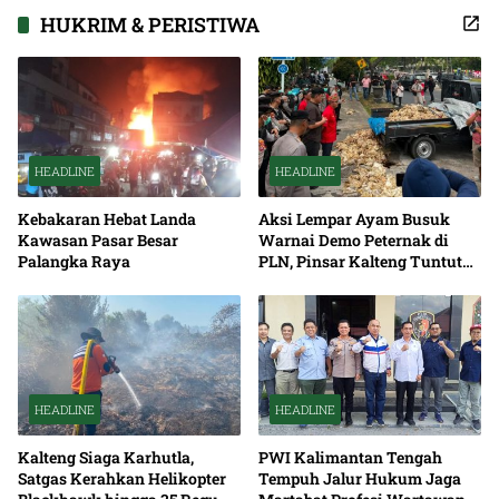
Pembangunan
HUKRIM & PERISTIWA
HEADLINE
HEADLINE
Kebakaran Hebat Landa
Aksi Lempar Ayam Busuk
Kawasan Pasar Besar
Warnai Demo Peternak di
Palangka Raya
PLN, Pinsar Kalteng Tuntut
Solusi Pemadaman Listrik
HEADLINE
HEADLINE
Kalteng Siaga Karhutla,
PWI Kalimantan Tengah
Satgas Kerahkan Helikopter
Tempuh Jalur Hukum Jaga