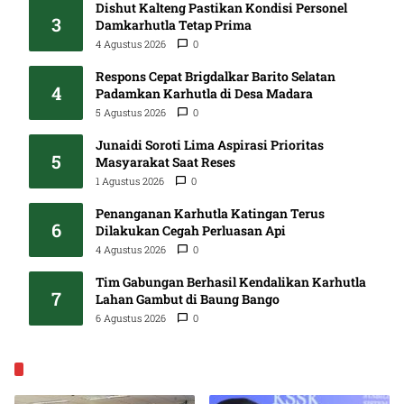
Dishut Kalteng Pastikan Kondisi Personel
3
Damkarhutla Tetap Prima
4 Agustus 2026
0
Respons Cepat Brigdalkar Barito Selatan
4
Padamkan Karhutla di Desa Madara
5 Agustus 2026
0
Junaidi Soroti Lima Aspirasi Prioritas
5
Masyarakat Saat Reses
1 Agustus 2026
0
Penanganan Karhutla Katingan Terus
6
Dilakukan Cegah Perluasan Api
4 Agustus 2026
0
Tim Gabungan Berhasil Kendalikan Karhutla
7
Lahan Gambut di Baung Bango
6 Agustus 2026
0
EKONOMI & BISNIS