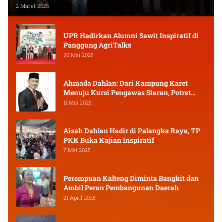
2 Maret 2026
UPR Hadirkan Alumni Sawit Inspiratif di
Panggung AgriTalks
20 Mei 2025
Ahmada Dahlan: Dari Kampung Karet
Menuju Kursi Pengawas Siaran, Potret
Pejuang Muda Kalimantan Tengah
11 Mei 2025
Aisah Dahlan Hadir di Palangka Raya, TP
PKK Buka Kajian Inspiratif
7 Mei 2025
Perempuan Kalteng Diminta Bangkit dan
Ambil Peran Pembangunan Daerah
21 April 2025