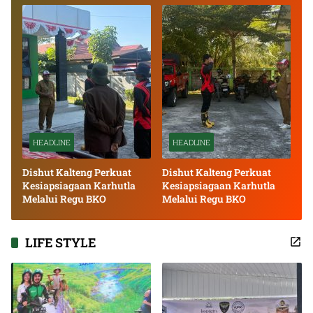
HEADLINE
HEADLINE
Dishut Kalteng Perkuat
Dishut Kalteng Perkuat
Kesiapsiagaan Karhutla
Kesiapsiagaan Karhutla
Melalui Regu BKO
Melalui Regu BKO
LIFE STYLE