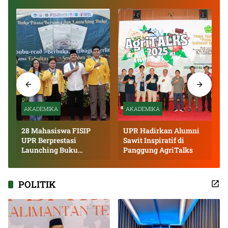
AKADEMIKA
AKADEMIKA
28 Mahasiswa FISIP
UPR Hadirkan Alumni
UPR Berprestasi
Sawit Inspiratif di
Launching Buku
Panggung AgriTalks
Inspiratif
POLITIK