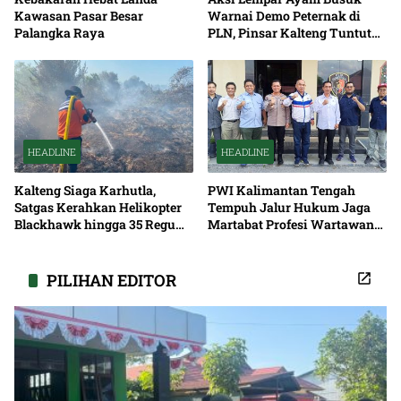
Kawasan Pasar Besar
Warnai Demo Peternak di
Palangka Raya
PLN, Pinsar Kalteng Tuntut
Solusi Pemadaman Listrik
HEADLINE
HEADLINE
Kalteng Siaga Karhutla,
PWI Kalimantan Tengah
Satgas Kerahkan Helikopter
Tempuh Jalur Hukum Jaga
Blackhawk hingga 35 Regu
Martabat Profesi Wartawan
Pemadaman
Bersama
PILIHAN EDITOR