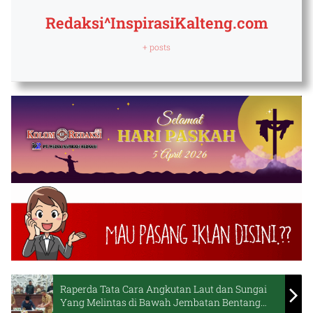
Redaksi^InspirasiKalteng.com
+ posts
Raperda Tata Cara Angkutan Laut dan Sungai
Yang Melintas di Bawah Jembatan Bentang