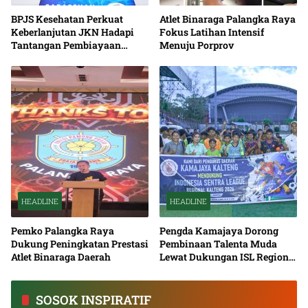
BPJS Kesehatan Perkuat
Atlet Binaraga Palangka Raya
Keberlanjutan JKN Hadapi
Fokus Latihan Intensif
Tantangan Pembiayaan
Menuju Porprov
Nasional Bersama
HEADLINE
HEADLINE
Pemko Palangka Raya
Pengda Kamajaya Dorong
Dukung Peningkatan Prestasi
Pembinaan Talenta Muda
Atlet Binaraga Daerah
Lewat Dukungan ISL Regional
Kalimantan Tengah 2026
SOSOK INSPIRATIF