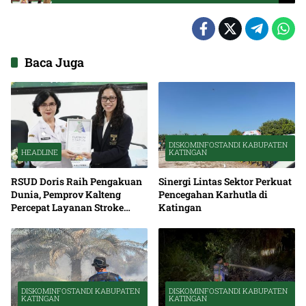
Panjang Disepakati Menjadi Perda
Baca Juga
DISKOMINFOSTANDI KABUPATEN
HEADLINE
KATINGAN
RSUD Doris Raih Pengakuan
Sinergi Lintas Sektor Perkuat
Dunia, Pemprov Kalteng
Pencegahan Karhutla di
Percepat Layanan Stroke
Katingan
hingga Pelosok
DISKOMINFOSTANDI KABUPATEN
DISKOMINFOSTANDI KABUPATEN
KATINGAN
KATINGAN