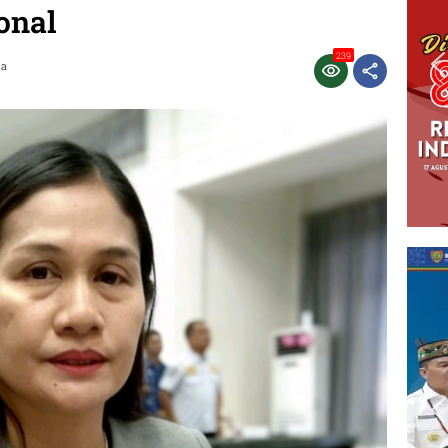
onal
239
ca