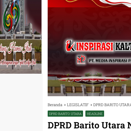
Beranda
LEGISLATIF
DPRD BARITO UTAR
DPRD BARITO UTARA
HEADLINE
DPRD Barito Utara N