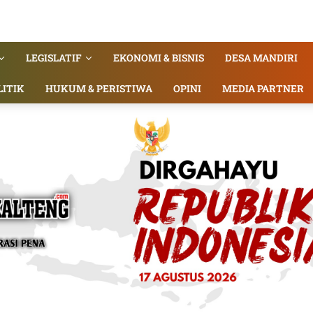
LEGISLATIF
EKONOMI & BISNIS
DESA MANDIRI
LITIK
HUKUM & PERISTIWA
OPINI
MEDIA PARTNER