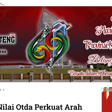
A
ilai Otda Perkuat Arah