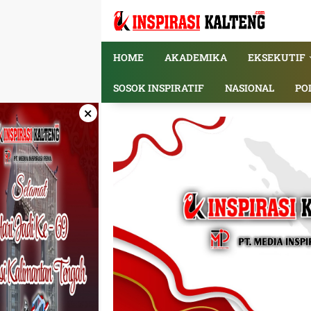
Langsung
ke
konten
HOME
AKADEMIKA
EKSEKUTIF
SOSOK INSPIRATIF
NASIONAL
PO
×