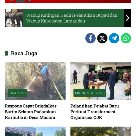
Wabup Katingan Hadiri Pelantikan Bupati dan
Wabup Kabupaten Lamandau
Baca Juga
HEADLINE
EKONOMI & BISNIS
Respons Cepat Brigdalkar
Pelantikan Pejabat Baru
Barito Selatan Padamkan
Perkuat Transformasi
Karhutla di Desa Madara
Organisasi OJK