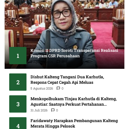
Komisi II DPRD Soroti Transparansi Realisasi
1
Program CSR Perusahaan
2 Agustus 2026
0
Dishut Kalteng Tangani Dua Karhutla,
2
Respons Cepat Cegah Api Meluas
5 Agustus 2026
0
Menkopolhukam Tinjau Karhutla di Kalteng,
3
Agustiar: Saatnya Perkuat Pertahanan
Sebelum Puncak Kemarau
31 Juli 2026
0
Faridawaty Harapkan Pembangunan Kalteng
4
Merata Hingga Pelosok