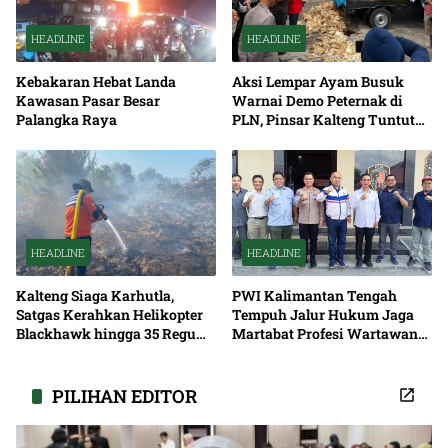
HEADLINE
HEADLINE
Kebakaran Hebat Landa
Aksi Lempar Ayam Busuk
Kawasan Pasar Besar
Warnai Demo Peternak di
Palangka Raya
PLN, Pinsar Kalteng Tuntut
Solusi Pemadaman Listrik
HEADLINE
HEADLINE
Kalteng Siaga Karhutla,
PWI Kalimantan Tengah
Satgas Kerahkan Helikopter
Tempuh Jalur Hukum Jaga
Blackhawk hingga 35 Regu
Martabat Profesi Wartawan
Pemadaman
Bersama
PILIHAN EDITOR