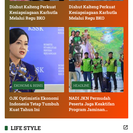
Dishut Kalteng Perkuat
Dishut Kalteng Perkuat
Kesiapsiagaan Karhutla
Kesiapsiagaan Karhutla
Melalui Regu BKO
Melalui Regu BKO
EKONOMI & BISNIS
HEADLINE
OJK Optimistis Ekonomi
NADI JKN Permudah
Indonesia Tetap Tumbuh
Peserta Jaga Keaktifan
Kuat Tahun Ini
Program Jaminan
Kesehatan
LIFE STYLE