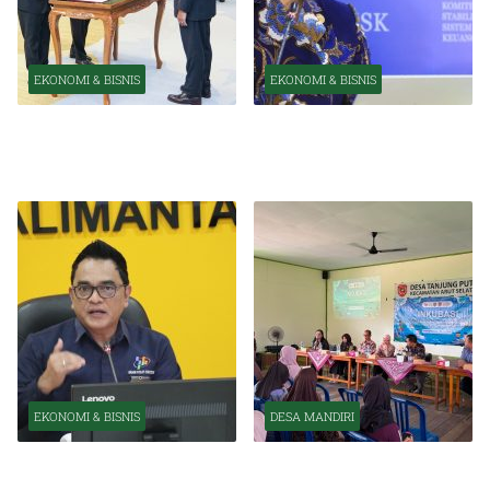
EKONOMI & BISNIS
EKONOMI & BISNIS
Pelantikan Pejabat Baru
OJK Optimistis Ekonomi
Perkuat Transformasi
Indonesia Tetap Tumbuh
Organisasi OJK
Kuat Tahun Ini
EKONOMI & BISNIS
DESA MANDIRI
BPS Catat Kapuas Alami
Inkubasi Desa EKI
Inflasi Tertinggi di
Tingkatkan Kapasitas Usaha