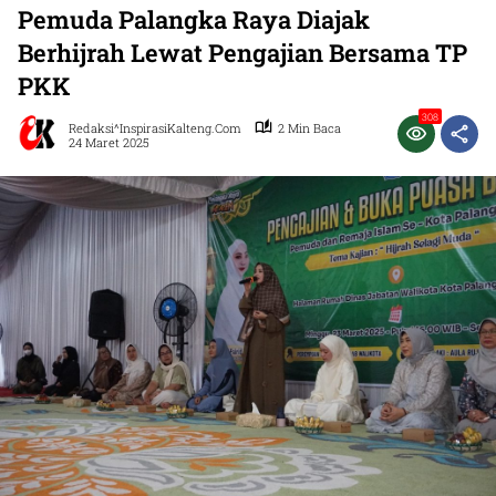
Pemuda Palangka Raya Diajak
Berhijrah Lewat Pengajian Bersama TP
PKK
308
Redaksi^InspirasiKalteng.com
2 Min Baca
24 Maret 2025