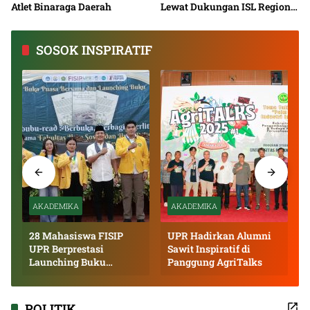
Atlet Binaraga Daerah
Lewat Dukungan ISL Regional
Kalimantan Tengah 2026
SOSOK INSPIRATIF
AKADEMIKA
AKADEMIKA
28 Mahasiswa FISIP
UPR Hadirkan Alumni
UPR Berprestasi
Sawit Inspiratif di
Launching Buku
Panggung AgriTalks
Inspiratif
POLITIK