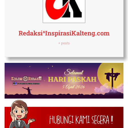
Redaksi^InspirasiKalteng.com
+ posts