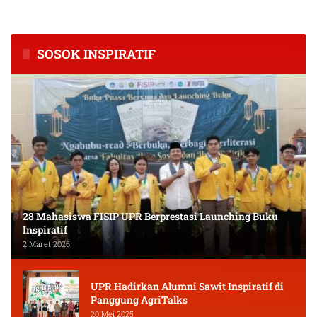
Kalimantan Tengah
dan Keuangan Masyarakat
SOSOK INSPIRATIF
28 Mahasiswa FISIP UPR Berprestasi Launching Buku
Inspiratif
2 Maret 2026
UPR Hadirkan Alumni Sawit Inspiratif di
Panggung AgriTalks
20 Mei 2025