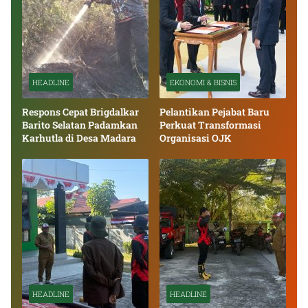
HEADLINE
EKONOMI & BISNIS
Respons Cepat Brigdalkar
Pelantikan Pejabat Baru
Barito Selatan Padamkan
Perkuat Transformasi
Karhutla di Desa Madara
Organisasi OJK
HEADLINE
HEADLINE