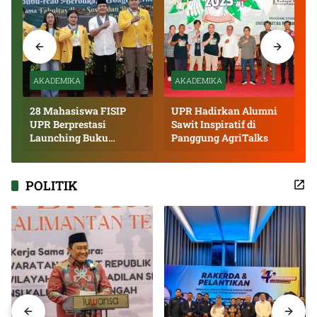
AKADEMIKA
AKADEMIKA
28 Mahasiswa FISIP
UPR Hadirkan Alumni
UPR Berprestasi
Sawit Inspiratif di
Launching Buku
Panggung AgriTalks
Inspiratif
POLITIK