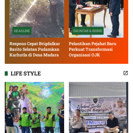
HEADLINE
EKONOMI & BISNIS
Respons Cepat Brigdalkar
Pelantikan Pejabat Baru
Barito Selatan Padamkan
Perkuat Transformasi
Karhutla di Desa Madara
Organisasi OJK
LIFE STYLE