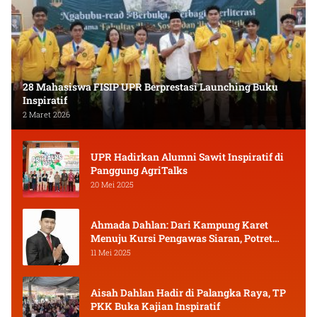
28 Mahasiswa FISIP UPR Berprestasi Launching Buku
Inspiratif
2 Maret 2026
UPR Hadirkan Alumni Sawit Inspiratif di
Panggung AgriTalks
20 Mei 2025
Ahmada Dahlan: Dari Kampung Karet
Menuju Kursi Pengawas Siaran, Potret
Pejuang Muda Kalimantan Tengah
11 Mei 2025
Aisah Dahlan Hadir di Palangka Raya, TP
PKK Buka Kajian Inspiratif