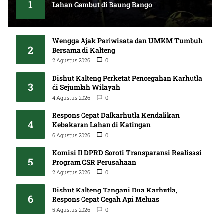
1
Lahan Gambut di Baung Bango
6 Agustus 2026
0
Wengga Ajak Pariwisata dan UMKM Tumbuh
2
Bersama di Kalteng
2 Agustus 2026
0
Dishut Kalteng Perketat Pencegahan Karhutla
3
di Sejumlah Wilayah
4 Agustus 2026
0
Respons Cepat Dalkarhutla Kendalikan
4
Kebakaran Lahan di Katingan
6 Agustus 2026
0
Komisi II DPRD Soroti Transparansi Realisasi
5
Program CSR Perusahaan
2 Agustus 2026
0
Dishut Kalteng Tangani Dua Karhutla,
6
Respons Cepat Cegah Api Meluas
5 Agustus 2026
0