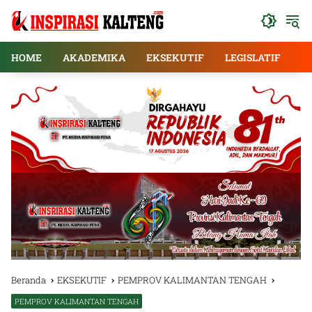
Langsung
ke
konten
HOME
AKADEMIKA
EKSEKUTIF
LEGISLATIF
E
Beranda
EKSEKUTIF
PEMPROV KALIMANTAN TENGAH
PEMPROV KALIMANTAN TENGAH