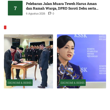
Pelebaran Jalan Muara Teweh Harus Aman
7
dan Ramah Warga, DPRD Soroti Debu serta
Standar K3
6 Agustus 2026
0
EKONOMI & BISNIS
EKONOMI & BISNIS
EKONOMI & BISNIS
Pelantikan Pejabat Baru
OJK Optimistis Ekonomi
Perkuat Transformasi
Indonesia Tetap Tumbuh
Organisasi OJK
Kuat Tahun Ini