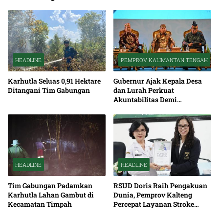
HEADLINE
PEMPROV KALIMANTAN TENGAH
Karhutla Seluas 0,91 Hektare
Gubernur Ajak Kepala Desa
Ditangani Tim Gabungan
dan Lurah Perkuat
Akuntabilitas Demi
Percepatan Pembangunan
Kalteng
HEADLINE
HEADLINE
Tim Gabungan Padamkan
RSUD Doris Raih Pengakuan
Karhutla Lahan Gambut di
Dunia, Pemprov Kalteng
Kecamatan Timpah
Percepat Layanan Stroke
hingga Pelosok