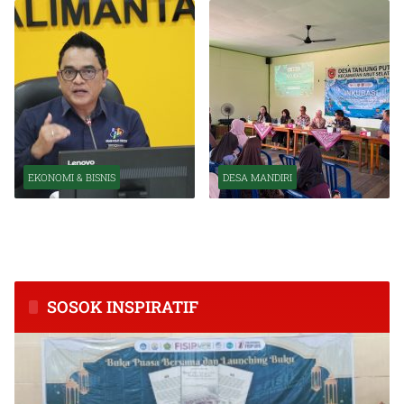
EKONOMI & BISNIS
DESA MANDIRI
BPS Catat Kapuas Alami
Inkubasi Desa EKI
Inflasi Tertinggi di
Tingkatkan Kapasitas Usaha
Kalimantan Tengah
dan Keuangan Masyarakat
SOSOK INSPIRATIF