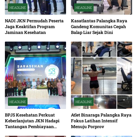
HEADLINE
HEADLINE
NADI JKN Permudah Peserta
Kasatlantas Palangka Raya
Jaga Keaktifan Program
Gandeng Komunitas Cegah
Jaminan Kesehatan
Balap Liar Sejak Dini
HEADLINE
HEADLINE
BPJS Kesehatan Perkuat
Atlet Binaraga Palangka Raya
Keberlanjutan JKN Hadapi
Fokus Latihan Intensif
Tantangan Pembiayaan
Menuju Porprov
Nasional Bersama