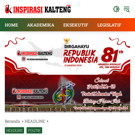
Langsung
ke
konten
HOME
AKADEMIKA
EKSEKUTIF
LEGISLATIF
E
Beranda
HEADLINE
HEADLINE
POLITIK