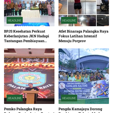
HEADLINE
HEADLINE
BPJS Kesehatan Perkuat
Atlet Binaraga Palangka Raya
Keberlanjutan JKN Hadapi
Fokus Latihan Intensif
Tantangan Pembiayaan
Menuju Porprov
Nasional Bersama
HEADLINE
HEADLINE
Pemko Palangka Raya
Pengda Kamajaya Dorong