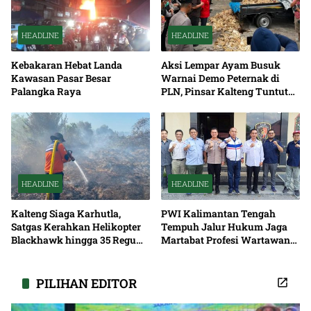
HEADLINE
HEADLINE
Kebakaran Hebat Landa
Aksi Lempar Ayam Busuk
Kawasan Pasar Besar
Warnai Demo Peternak di
Palangka Raya
PLN, Pinsar Kalteng Tuntut
Solusi Pemadaman Listrik
HEADLINE
HEADLINE
Kalteng Siaga Karhutla,
PWI Kalimantan Tengah
Satgas Kerahkan Helikopter
Tempuh Jalur Hukum Jaga
Blackhawk hingga 35 Regu
Martabat Profesi Wartawan
Pemadaman
Bersama
PILIHAN EDITOR