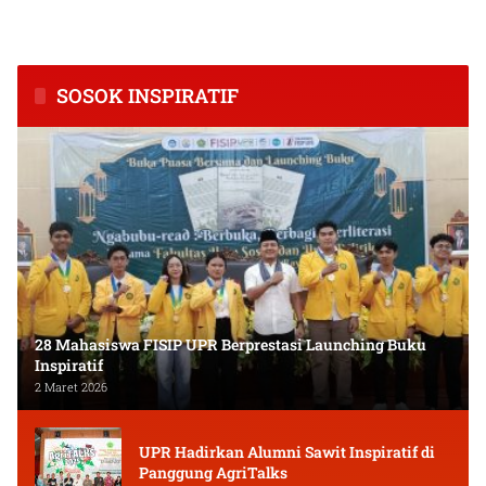
Inflasi Tertinggi di
Tingkatkan Kapasitas Usaha
Kalimantan Tengah
dan Keuangan Masyarakat
SOSOK INSPIRATIF
28 Mahasiswa FISIP UPR Berprestasi Launching Buku
Inspiratif
2 Maret 2026
UPR Hadirkan Alumni Sawit Inspiratif di
Panggung AgriTalks