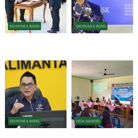
EKONOMI & BISNIS
EKONOMI & BISNIS
Pelantikan Pejabat Baru
OJK Optimistis Ekonomi
Perkuat Transformasi
Indonesia Tetap Tumbuh
Organisasi OJK
Kuat Tahun Ini
EKONOMI & BISNIS
DESA MANDIRI
BPS Catat Kapuas Alami
Inkubasi Desa EKI