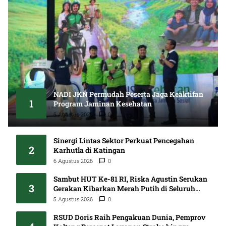
NADI JKN Permudah Peserta Jaga Keaktifan
1
Program Jaminan Kesehatan
5 Agustus 2026
0
Sinergi Lintas Sektor Perkuat Pencegahan
2
Karhutla di Katingan
6 Agustus 2026
0
Sambut HUT Ke-81 RI, Riska Agustin Serukan
3
Gerakan Kibarkan Merah Putih di Seluruh
Kalteng
5 Agustus 2026
0
RSUD Doris Raih Pengakuan Dunia, Pemprov