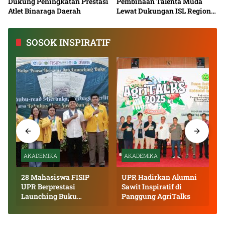
Dukung Peningkatan Prestasi
Pembinaan Talenta Muda
Atlet Binaraga Daerah
Lewat Dukungan ISL Regional
Kalimantan Tengah 2026
SOSOK INSPIRATIF
AKADEMIKA
AKADEMIKA
28 Mahasiswa FISIP
UPR Hadirkan Alumni
UPR Berprestasi
Sawit Inspiratif di
Launching Buku
Panggung AgriTalks
Inspiratif