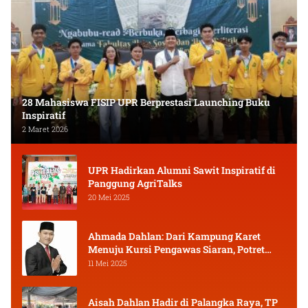
28 Mahasiswa FISIP UPR Berprestasi Launching Buku
Inspiratif
2 Maret 2026
UPR Hadirkan Alumni Sawit Inspiratif di
Panggung AgriTalks
20 Mei 2025
Ahmada Dahlan: Dari Kampung Karet
Menuju Kursi Pengawas Siaran, Potret
Pejuang Muda Kalimantan Tengah
11 Mei 2025
Aisah Dahlan Hadir di Palangka Raya, TP