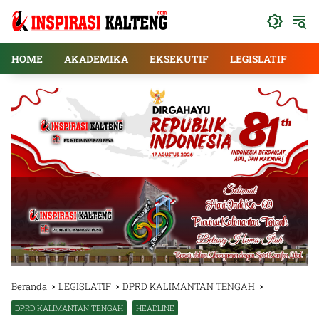
Langsung
ke
konten
HOME
AKADEMIKA
EKSEKUTIF
LEGISLATIF
E
Beranda
LEGISLATIF
DPRD KALIMANTAN TENGAH
DPRD KALIMANTAN TENGAH
HEADLINE