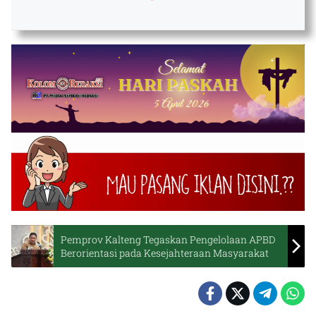
Pemprov Kalteng Tegaskan Pengelolaan APBD
Berorientasi pada Kesejahteraan Masyarakat