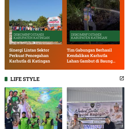
DISKOMINFOSTANDI
DISKOMINFOSTANDI
KABUPATEN KATINGAN
KABUPATEN KATINGAN
Sinergi Lintas Sektor
Tim Gabungan Berhasil
Perkuat Pencegahan
Kendalikan Karhutla
Karhutla di Katingan
Lahan Gambut di Baung
Bango
LIFE STYLE