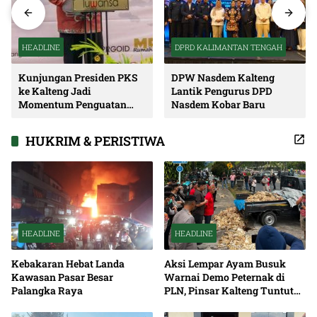
HEADLINE
DPRD KALIMANTAN TENGAH
Kunjungan Presiden PKS
DPW Nasdem Kalteng
ke Kalteng Jadi
Lantik Pengurus DPD
Momentum Penguatan
Nasdem Kobar Baru
Soliditas dan Sinergi
Pembangunan
HUKRIM & PERISTIWA
HEADLINE
HEADLINE
Kebakaran Hebat Landa
Aksi Lempar Ayam Busuk
Kawasan Pasar Besar
Warnai Demo Peternak di
Palangka Raya
PLN, Pinsar Kalteng Tuntut
Solusi Pemadaman Listrik