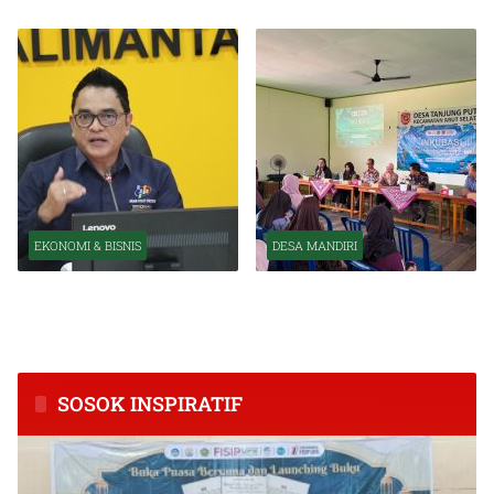
EKONOMI & BISNIS
DESA MANDIRI
BPS Catat Kapuas Alami
Inkubasi Desa EKI
Inflasi Tertinggi di
Tingkatkan Kapasitas Usaha
Kalimantan Tengah
dan Keuangan Masyarakat
SOSOK INSPIRATIF