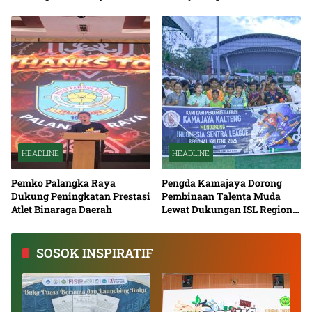
Nasional Bersama
HEADLINE
HEADLINE
Pemko Palangka Raya
Pengda Kamajaya Dorong
Dukung Peningkatan Prestasi
Pembinaan Talenta Muda
Atlet Binaraga Daerah
Lewat Dukungan ISL Regional
Kalimantan Tengah 2026
SOSOK INSPIRATIF