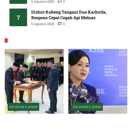
6 Agustus 2026
0
Dishut Kalteng Tangani Dua Karhutla,
7
Respons Cepat Cegah Api Meluas
5 Agustus 2026
0
EKONOMI & BISNIS
EKONOMI & BISNIS
EKONOMI & BISNIS
Pelantikan Pejabat Baru
OJK Optimistis Ekonomi
Perkuat Transformasi
Indonesia Tetap Tumbuh
Organisasi OJK
Kuat Tahun Ini