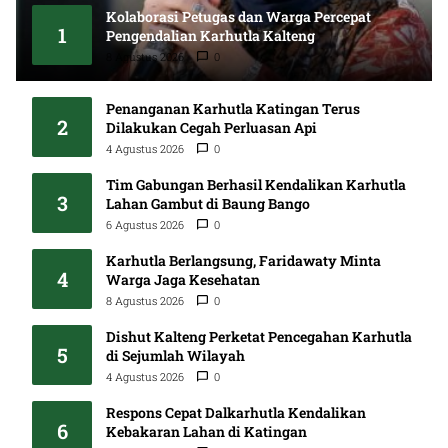
Kolaborasi Petugas dan Warga Percepat
1
Pengendalian Karhutla Kalteng
8 Agustus 2026
0
Penanganan Karhutla Katingan Terus
2
Dilakukan Cegah Perluasan Api
4 Agustus 2026
0
Tim Gabungan Berhasil Kendalikan Karhutla
3
Lahan Gambut di Baung Bango
6 Agustus 2026
0
Karhutla Berlangsung, Faridawaty Minta
4
Warga Jaga Kesehatan
8 Agustus 2026
0
Dishut Kalteng Perketat Pencegahan Karhutla
5
di Sejumlah Wilayah
4 Agustus 2026
0
Respons Cepat Dalkarhutla Kendalikan
6
Kebakaran Lahan di Katingan