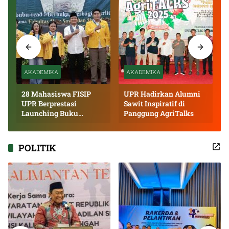
AKADEMIKA
AKADEMIKA
28 Mahasiswa FISIP
UPR Hadirkan Alumni
UPR Berprestasi
Sawit Inspiratif di
Launching Buku
Panggung AgriTalks
Inspiratif
POLITIK