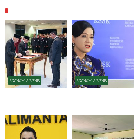
EKONOMI & BISNIS
EKONOMI & BISNIS
EKONOMI & BISNIS
Pelantikan Pejabat Baru
OJK Optimistis Ekonomi
Perkuat Transformasi
Indonesia Tetap Tumbuh
Organisasi OJK
Kuat Tahun Ini