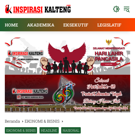
Langsung
ke
konten
HOME
AKADEMIKA
EKSEKUTIF
LEGISLATIF
E
Beranda
EKONOMI & BISNIS
EKONOMI & BISNIS
HEADLINE
NASIONAL