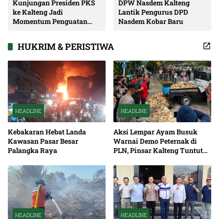
Kunjungan Presiden PKS
DPW Nasdem Kalteng
ke Kalteng Jadi
Lantik Pengurus DPD
Momentum Penguatan
Nasdem Kobar Baru
Soliditas dan Sinergi
Pembangunan
HUKRIM & PERISTIWA
HEADLINE
HEADLINE
Kebakaran Hebat Landa
Aksi Lempar Ayam Busuk
Kawasan Pasar Besar
Warnai Demo Peternak di
Palangka Raya
PLN, Pinsar Kalteng Tuntut
Solusi Pemadaman Listrik
HEADLINE
HEADLINE