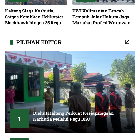
Kalteng Siaga Karhutla,
PWI Kalimantan Tengah
Satgas Kerahkan Helikopter
Tempuh Jalur Hukum Jaga
Blackhawk hingga 35 Regu
Martabat Profesi Wartawan
Pemadaman
Bersama
PILIHAN EDITOR
Dishut Kalteng Perkuat Kesiapsiagaan
1
Karhutla Melalui Regu BKO
5 Agustus 2026
0