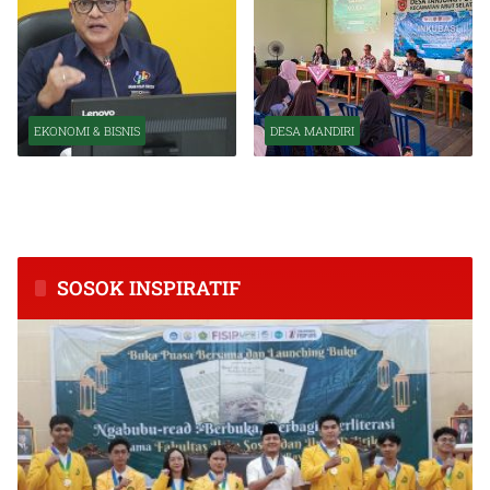
EKONOMI & BISNIS
DESA MANDIRI
BPS Catat Kapuas Alami
Inkubasi Desa EKI
Inflasi Tertinggi di
Tingkatkan Kapasitas Usaha
Kalimantan Tengah
dan Keuangan Masyarakat
SOSOK INSPIRATIF