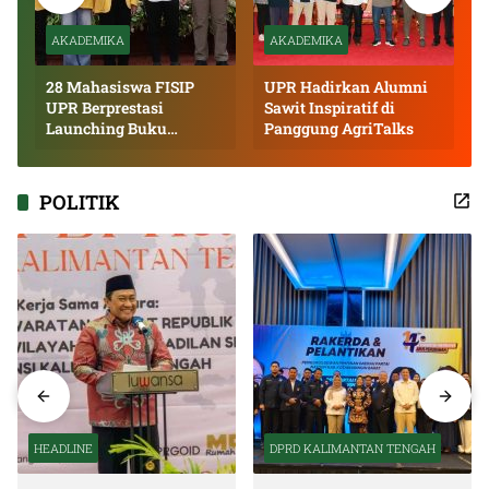
AKADEMIKA
AKADEMIKA
28 Mahasiswa FISIP
UPR Hadirkan Alumni
UPR Berprestasi
Sawit Inspiratif di
Launching Buku
Panggung AgriTalks
Inspiratif
POLITIK
HEADLINE
DPRD KALIMANTAN TENGAH