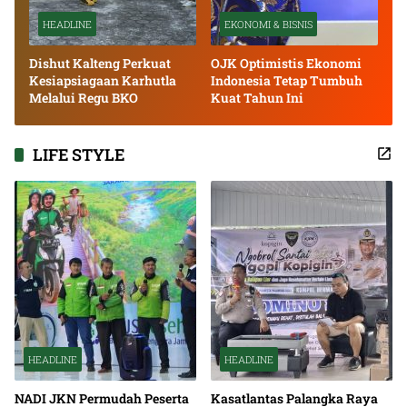
HEADLINE
EKONOMI & BISNIS
Dishut Kalteng Perkuat
OJK Optimistis Ekonomi
Kesiapsiagaan Karhutla
Indonesia Tetap Tumbuh
Melalui Regu BKO
Kuat Tahun Ini
LIFE STYLE
HEADLINE
HEADLINE
NADI JKN Permudah Peserta
Kasatlantas Palangka Raya