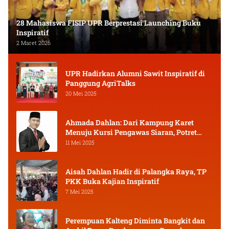
28 Mahasiswa FISIP UPR Berprestasi Launching Buku
Inspiratif
2 Maret 2026
UPR Hadirkan Alumni Sawit Inspiratif di
Panggung AgriTalks
20 Mei 2025
Ahmada Dahlan: Dari Kampung Karet
Menuju Kursi Pengawas Siaran, Potret
Pejuang Muda Kalimantan Tengah
11 Mei 2025
Aisah Dahlan Hadir di Palangka Raya, TP
PKK Buka Kajian Inspiratif
7 Mei 2025
Perempuan Kalteng Diminta Bangkit dan