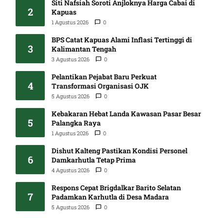
Siti Nafsiah Soroti Anjloknya Harga Cabai di
2
Kapuas
1 Agustus 2026
0
BPS Catat Kapuas Alami Inflasi Tertinggi di
3
Kalimantan Tengah
3 Agustus 2026
0
Pelantikan Pejabat Baru Perkuat
4
Transformasi Organisasi OJK
5 Agustus 2026
0
Kebakaran Hebat Landa Kawasan Pasar Besar
5
Palangka Raya
1 Agustus 2026
0
Dishut Kalteng Pastikan Kondisi Personel
6
Damkarhutla Tetap Prima
4 Agustus 2026
0
Respons Cepat Brigdalkar Barito Selatan
7
Padamkan Karhutla di Desa Madara
5 Agustus 2026
0