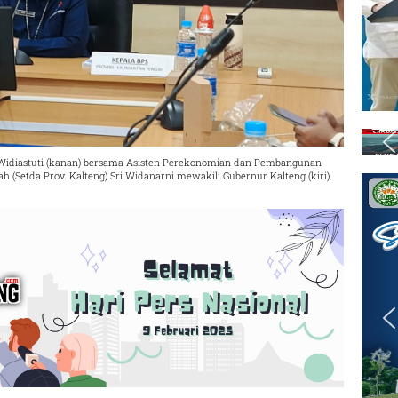
 Widiastuti (kanan) bersama Asisten Perekonomian dan Pembangunan
h (Setda Prov. Kalteng) Sri Widanarni mewakili Gubernur Kalteng (kiri).