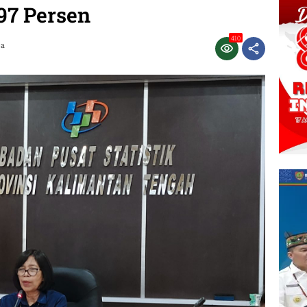
97 Persen
410
ca