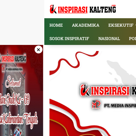
Langsung
ke
konten
HOME
AKADEMIKA
EKSEKUTIF
SOSOK INSPIRATIF
NASIONAL
PO
×