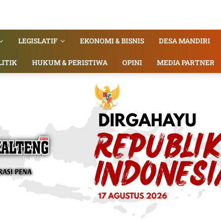
LEGISLATIF
EKONOMI & BISNIS
DESA MANDIRI
LITIK
HUKUM & PERISTIWA
OPINI
MEDIA PARTNER