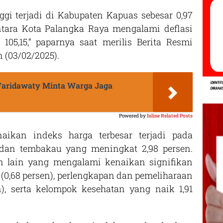
nggi terjadi di Kabupaten Kapuas sebesar 0,97
ntara Kota Palangka Raya mengalami deflasi
105,15,” paparnya saat merilis Berita Resmi
n (03/02/2025).
 Faridawaty Minta Warga Jaga
Powered by
Inline Related Posts
ikan indeks harga terbesar terjadi pada
an tembakau yang meningkat 2,98 persen.
an lain yang mengalami kenaikan signifikan
 (0,68 persen), perlengkapan dan pemeliharaan
n), serta kelompok kesehatan yang naik 1,91