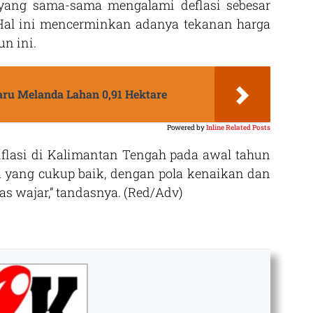
) yang sama-sama mengalami deflasi sebesar
. Hal ini mencerminkan adanya tekanan harga
un ini.
aru Melanda Lahan 0,91 Hektare
Powered by
Inline Related Posts
nflasi di Kalimantan Tengah pada awal tahun
a yang cukup baik, dengan pola kenaikan dan
s wajar,” tandasnya. (Red/Adv)