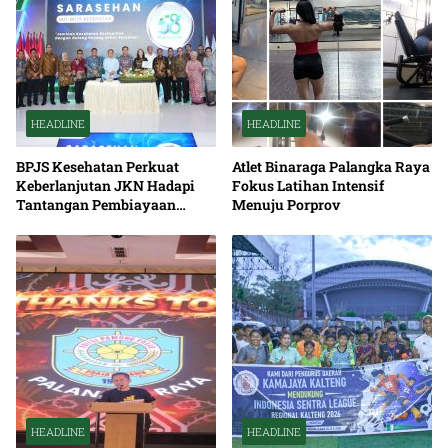
HEADLINE
HEADLINE
BPJS Kesehatan Perkuat
Atlet Binaraga Palangka Raya
Keberlanjutan JKN Hadapi
Fokus Latihan Intensif
Tantangan Pembiayaan
Menuju Porprov
Nasional Bersama
HEADLINE
HEADLINE