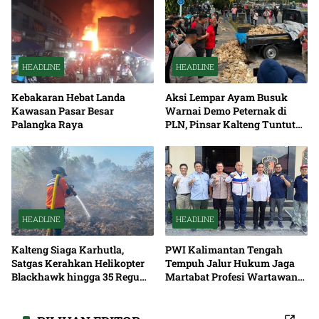
HEADLINE
HEADLINE
Kebakaran Hebat Landa
Aksi Lempar Ayam Busuk
Kawasan Pasar Besar
Warnai Demo Peternak di
Palangka Raya
PLN, Pinsar Kalteng Tuntut
Solusi Pemadaman Listrik
HEADLINE
HEADLINE
Kalteng Siaga Karhutla,
PWI Kalimantan Tengah
Satgas Kerahkan Helikopter
Tempuh Jalur Hukum Jaga
Blackhawk hingga 35 Regu
Martabat Profesi Wartawan
Pemadaman
Bersama