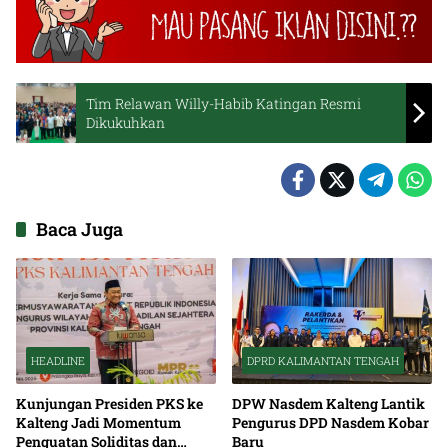
Tim Relawan Willy-Habib Katingan Resmi
Dikukuhkan
Baca Juga
HEADLINE
DPRD KALIMANTAN TENGAH
Kunjungan Presiden PKS ke
DPW Nasdem Kalteng Lantik
Kalteng Jadi Momentum
Pengurus DPD Nasdem Kobar
Penguatan Soliditas dan
Baru