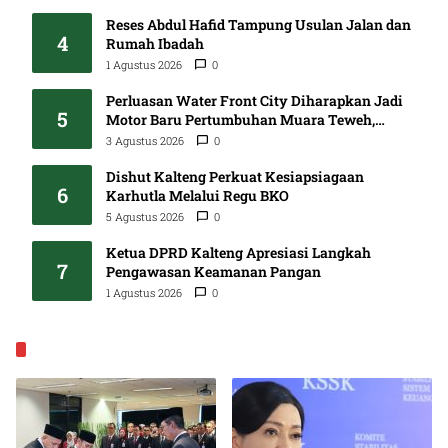
Reses Abdul Hafid Tampung Usulan Jalan dan
4
Rumah Ibadah
1 Agustus 2026
0
Perluasan Water Front City Diharapkan Jadi
5
Motor Baru Pertumbuhan Muara Teweh,
DPRD Minta Proses Libatkan Masyarakat
3 Agustus 2026
0
Dishut Kalteng Perkuat Kesiapsiagaan
6
Karhutla Melalui Regu BKO
5 Agustus 2026
0
Ketua DPRD Kalteng Apresiasi Langkah
7
Pengawasan Keamanan Pangan
1 Agustus 2026
0
EKONOMI & BISNIS