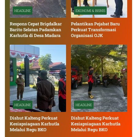
HEADLINE
EKONOMI & BISNIS
Respons Cepat Brigdalkar
Pelantikan Pejabat Baru
Barito Selatan Padamkan
Perkuat Transformasi
Karhutla di Desa Madara
Organisasi OJK
HEADLINE
HEADLINE
Dishut Kalteng Perkuat
Dishut Kalteng Perkuat
Kesiapsiagaan Karhutla
Kesiapsiagaan Karhutla
Melalui Regu BKO
Melalui Regu BKO