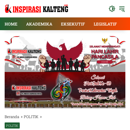
Langsung
ke
konten
HOME
AKADEMIKA
EKSEKUTIF
LEGISLATIF
E
Beranda
POLITIK
POLITIK