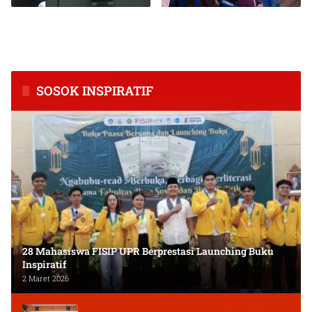
BPS Catat Kapuas Alami
Inkubasi Desa EKI
Inflasi Tertinggi di
Tingkatkan Kapasitas Usaha
Kalimantan Tengah
dan Keuangan Masyarakat
SOSOK INSPIRATIF
28 Mahasiswa FISIP UPR Berprestasi Launching Buku
Inspiratif
2 Maret 2026