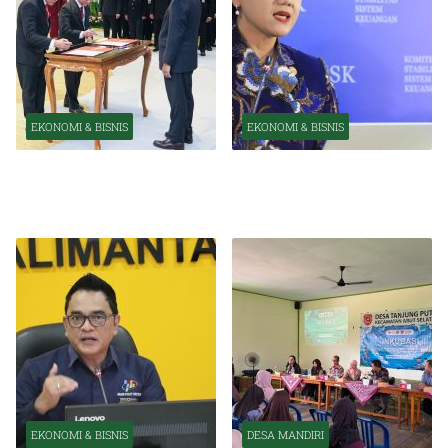
EKONOMI & BISNIS
EKONOMI & BISNIS
Pelantikan Pejabat Baru
OJK Optimistis Ekonomi
Perkuat Transformasi
Indonesia Tetap Tumbuh
Organisasi OJK
Kuat Tahun Ini
EKONOMI & BISNIS
DESA MANDIRI