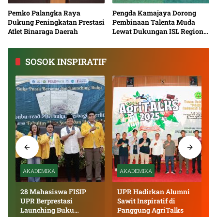
Pemko Palangka Raya
Pengda Kamajaya Dorong
Dukung Peningkatan Prestasi
Pembinaan Talenta Muda
Atlet Binaraga Daerah
Lewat Dukungan ISL Regional
Kalimantan Tengah 2026
SOSOK INSPIRATIF
AKADEMIKA
AKADEMIKA
28 Mahasiswa FISIP
UPR Hadirkan Alumni
UPR Berprestasi
Sawit Inspiratif di
Launching Buku
Panggung AgriTalks