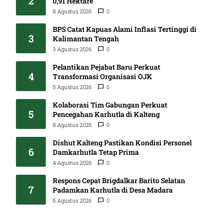
2
0,91 Hektare
8 Agustus 2026
0
BPS Catat Kapuas Alami Inflasi Tertinggi di
3
Kalimantan Tengah
3 Agustus 2026
0
Pelantikan Pejabat Baru Perkuat
4
Transformasi Organisasi OJK
5 Agustus 2026
0
Kolaborasi Tim Gabungan Perkuat
5
Pencegahan Karhutla di Kalteng
8 Agustus 2026
0
Dishut Kalteng Pastikan Kondisi Personel
6
Damkarhutla Tetap Prima
4 Agustus 2026
0
Respons Cepat Brigdalkar Barito Selatan
7
Padamkan Karhutla di Desa Madara
5 Agustus 2026
0