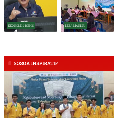
EKONOMI & BISNIS
DESA MANDIRI
BPS Catat Kapuas Alami
Inkubasi Desa EKI
Inflasi Tertinggi di
Tingkatkan Kapasitas Usaha
Kalimantan Tengah
dan Keuangan Masyarakat
SOSOK INSPIRATIF