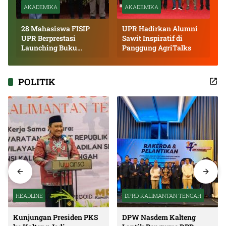
AKADEMIKA
AKADEMIKA
28 Mahasiswa FISIP
UPR Hadirkan Alumni
UPR Berprestasi
Sawit Inspiratif di
Launching Buku
Panggung AgriTalks
Inspiratif
POLITIK
HEADLINE
DPRD KALIMANTAN TENGAH
Kunjungan Presiden PKS
DPW Nasdem Kalteng