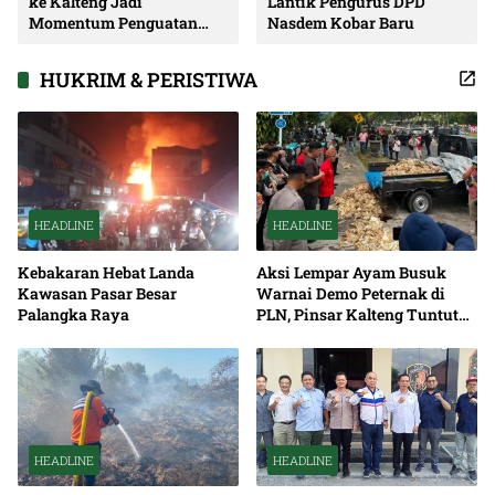
ke Kalteng Jadi
Lantik Pengurus DPD
Momentum Penguatan
Nasdem Kobar Baru
Soliditas dan Sinergi
Pembangunan
HUKRIM & PERISTIWA
HEADLINE
HEADLINE
Kebakaran Hebat Landa
Aksi Lempar Ayam Busuk
Kawasan Pasar Besar
Warnai Demo Peternak di
Palangka Raya
PLN, Pinsar Kalteng Tuntut
Solusi Pemadaman Listrik
HEADLINE
HEADLINE