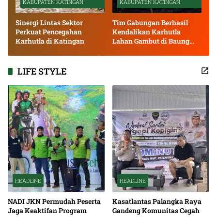
KABUPATEN KATINGAN
KABUPATEN KATINGAN
Sinergi Lintas Sektor
Tim Gabungan Berhasil
Perkuat Pencegahan
Kendalikan Karhutla
Karhutla di Katingan
Lahan Gambut di Baung
Bango
LIFE STYLE
HEADLINE
HEADLINE
NADI JKN Permudah Peserta
Kasatlantas Palangka Raya
Jaga Keaktifan Program
Gandeng Komunitas Cegah