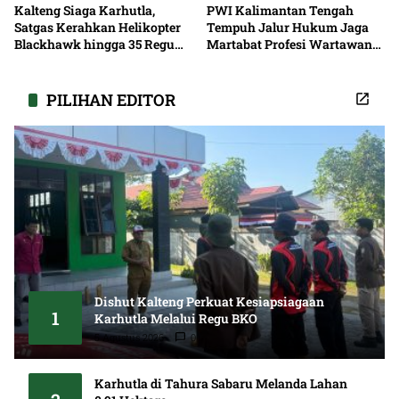
Kalteng Siaga Karhutla,
PWI Kalimantan Tengah
Satgas Kerahkan Helikopter
Tempuh Jalur Hukum Jaga
Blackhawk hingga 35 Regu
Martabat Profesi Wartawan
Pemadaman
Bersama
PILIHAN EDITOR
Dishut Kalteng Perkuat Kesiapsiagaan
1
Karhutla Melalui Regu BKO
5 Agustus 2026
0
Karhutla di Tahura Sabaru Melanda Lahan