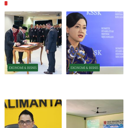
EKONOMI & BISNIS
EKONOMI & BISNIS
EKONOMI & BISNIS
Pelantikan Pejabat Baru
OJK Optimistis Ekonomi
Perkuat Transformasi
Indonesia Tetap Tumbuh
Organisasi OJK
Kuat Tahun Ini