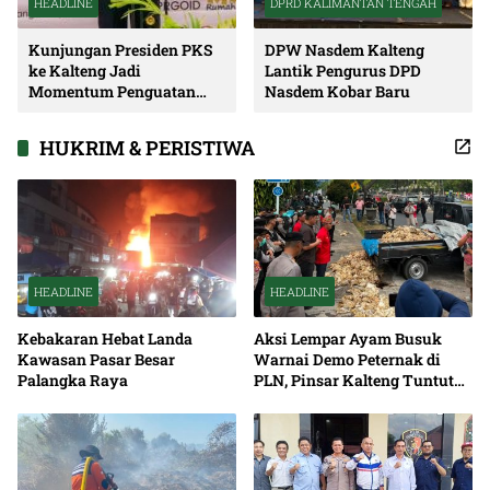
HEADLINE
DPRD KALIMANTAN TENGAH
Kunjungan Presiden PKS
DPW Nasdem Kalteng
ke Kalteng Jadi
Lantik Pengurus DPD
Momentum Penguatan
Nasdem Kobar Baru
Soliditas dan Sinergi
Pembangunan
HUKRIM & PERISTIWA
HEADLINE
HEADLINE
Kebakaran Hebat Landa
Aksi Lempar Ayam Busuk
Kawasan Pasar Besar
Warnai Demo Peternak di
Palangka Raya
PLN, Pinsar Kalteng Tuntut
Solusi Pemadaman Listrik