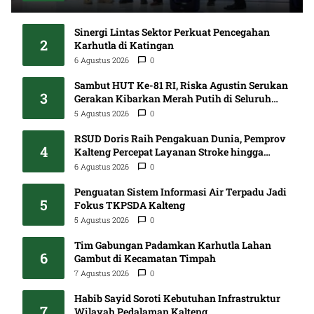
Sinergi Lintas Sektor Perkuat Pencegahan
2
Karhutla di Katingan
6 Agustus 2026
0
Sambut HUT Ke-81 RI, Riska Agustin Serukan
3
Gerakan Kibarkan Merah Putih di Seluruh
Kalteng
5 Agustus 2026
0
RSUD Doris Raih Pengakuan Dunia, Pemprov
4
Kalteng Percepat Layanan Stroke hingga
Pelosok
6 Agustus 2026
0
Penguatan Sistem Informasi Air Terpadu Jadi
5
Fokus TKPSDA Kalteng
5 Agustus 2026
0
Tim Gabungan Padamkan Karhutla Lahan
6
Gambut di Kecamatan Timpah
7 Agustus 2026
0
Habib Sayid Soroti Kebutuhan Infrastruktur
7
Wilayah Pedalaman Kalteng