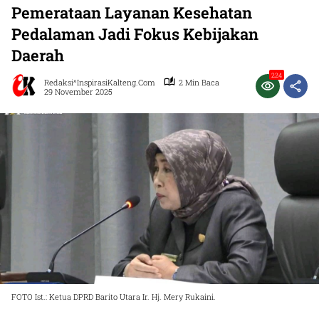
Pemerataan Layanan Kesehatan
Pedalaman Jadi Fokus Kebijakan
Daerah
224
Redaksi^InspirasiKalteng.com
2 Min Baca
29 November 2025
FOTO Ist.: Ketua DPRD Barito Utara Ir. Hj. Mery Rukaini.