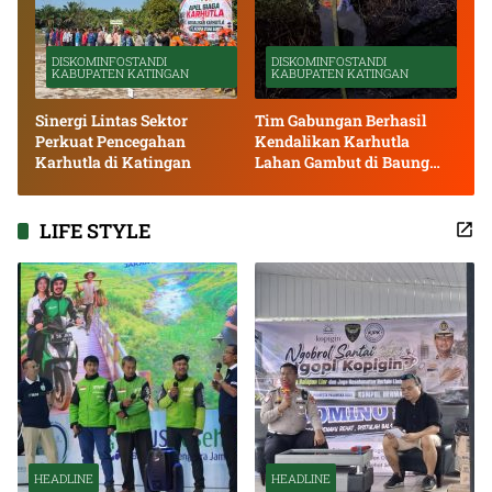
DISKOMINFOSTANDI
DISKOMINFOSTANDI
KABUPATEN KATINGAN
KABUPATEN KATINGAN
Sinergi Lintas Sektor
Tim Gabungan Berhasil
Perkuat Pencegahan
Kendalikan Karhutla
Karhutla di Katingan
Lahan Gambut di Baung
Bango
LIFE STYLE
HEADLINE
HEADLINE