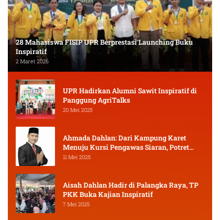
28 Mahasiswa FISIP UPR Berprestasi Launching Buku
Inspiratif
2 Maret 2026
UPR Hadirkan Alumni Sawit Inspiratif di
Panggung AgriTalks
20 Mei 2025
Ahmada Dahlan: Dari Kampung Karet
Menuju Kursi Pengawas Siaran, Potret
Pejuang Muda Kalimantan Tengah
11 Mei 2025
Aisah Dahlan Hadir di Palangka Raya, TP
PKK Buka Kajian Inspiratif
7 Mei 2025