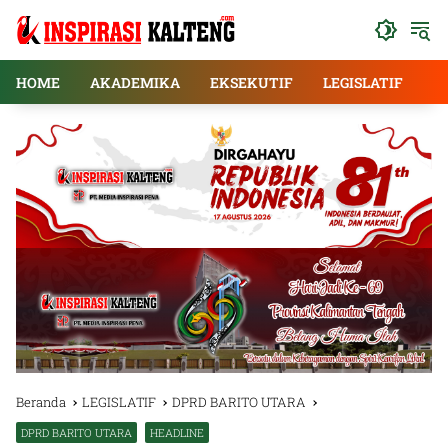
Langsung
ke
konten
HOME
AKADEMIKA
EKSEKUTIF
LEGISLATIF
E
Beranda
LEGISLATIF
DPRD BARITO UTARA
DPRD BARITO UTARA
HEADLINE