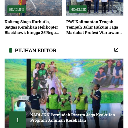
HEADLINE
HEADLINE
Kalteng Siaga Karhutla,
PWI Kalimantan Tengah
Satgas Kerahkan Helikopter
Tempuh Jalur Hukum Jaga
Blackhawk hingga 35 Regu
Martabat Profesi Wartawan
Pemadaman
Bersama
PILIHAN EDITOR
NADI JKN Permudah Peserta Jaga Keaktifan
1
Program Jaminan Kesehatan
5 Agustus 2026
0