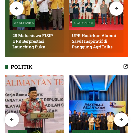
AKADEMIKA
AKADEMIKA
28 Mahasiswa FISIP
UPR Hadirkan Alumni
UPR Berprestasi
Sawit Inspiratif di
Launching Buku
Panggung AgriTalks
Inspiratif
POLITIK