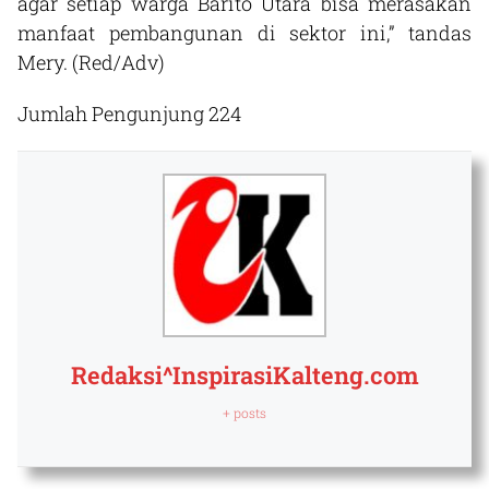
agar setiap warga Barito Utara bisa merasakan
manfaat pembangunan di sektor ini,” tandas
Mery. (Red/Adv)
Jumlah Pengunjung
224
Redaksi^InspirasiKalteng.com
+ posts