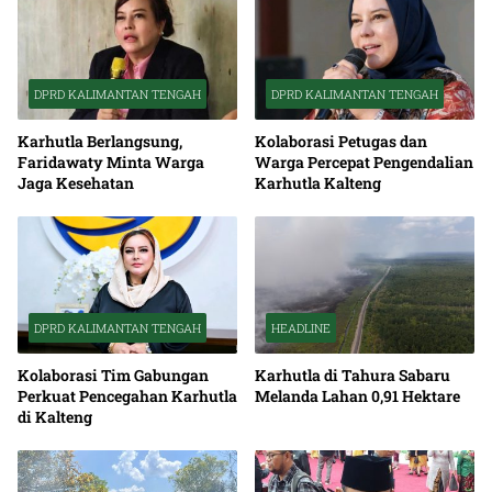
DPRD KALIMANTAN TENGAH
DPRD KALIMANTAN TENGAH
Karhutla Berlangsung,
Kolaborasi Petugas dan
Faridawaty Minta Warga
Warga Percepat Pengendalian
Jaga Kesehatan
Karhutla Kalteng
DPRD KALIMANTAN TENGAH
HEADLINE
Kolaborasi Tim Gabungan
Karhutla di Tahura Sabaru
Perkuat Pencegahan Karhutla
Melanda Lahan 0,91 Hektare
di Kalteng