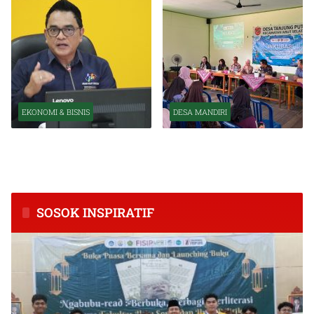
EKONOMI & BISNIS
DESA MANDIRI
BPS Catat Kapuas Alami
Inkubasi Desa EKI
Inflasi Tertinggi di
Tingkatkan Kapasitas Usaha
Kalimantan Tengah
dan Keuangan Masyarakat
SOSOK INSPIRATIF