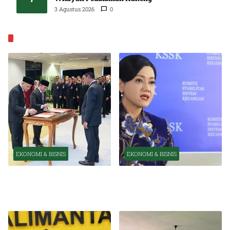
3 Agustus 2026
0
EKONOMI & BISNIS
EKONOMI & BISNIS
EKONOMI & BISNIS
Pelantikan Pejabat Baru
OJK Optimistis Ekonomi
Perkuat Transformasi
Indonesia Tetap Tumbuh
Organisasi OJK
Kuat Tahun Ini