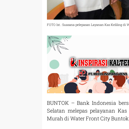
FOTO Ist.: Suasana pelepasan Layanan Kas Keliling di 
BUNTOK – Bank Indonesia bers
Selatan melepas pelayanan Kas
Murah di Water Front City Buntok,