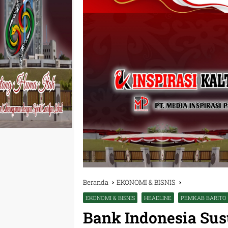
Beranda
EKONOMI & BISNIS
EKONOMI & BISNIS
HEADLINE
PEMKAB BARITO
Bank Indonesia Sus