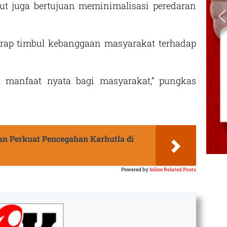
ebut juga bertujuan meminimalisasi peredaran
harap timbul kebanggaan masyarakat terhadap
manfaat nyata bagi masyarakat,” pungkas
n Perkuat Pencegahan Karhutla di
Powered by
Inline Related Posts