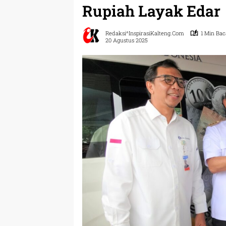
Rupiah Layak Edar
Redaksi^InspirasiKalteng.com
1 Min Bac
20 Agustus 2025