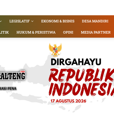
LEGISLATIF
EKONOMI & BISNIS
DESA MANDIRI
LITIK
HUKUM & PERISTIWA
OPINI
MEDIA PARTNER