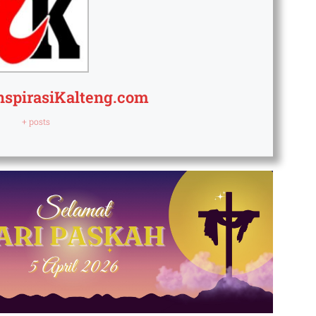
nspirasiKalteng.com
+ posts