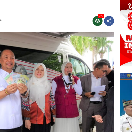
474
a