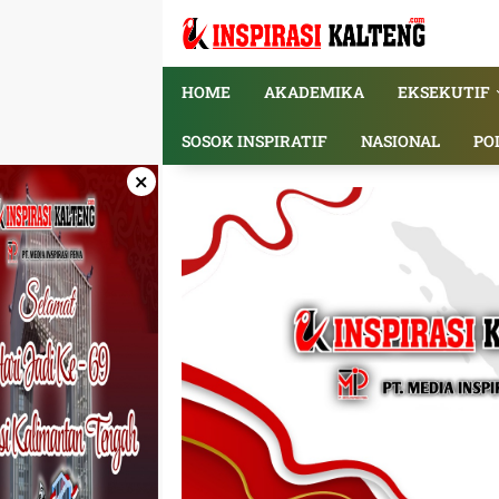
Langsung
ke
konten
HOME
AKADEMIKA
EKSEKUTIF
SOSOK INSPIRATIF
NASIONAL
PO
×