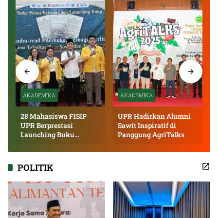
AKADEMIKA
AKADEMIKA
28 Mahasiswa FISIP
UPR Hadirkan Alumni
UPR Berprestasi
Sawit Inspiratif di
Launching Buku
Panggung AgriTalks
Inspiratif
POLITIK