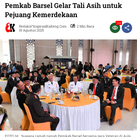
Pemkab Barsel Gelar Tali Asih untuk
Pejuang Kemerdekaan
268
Redaksi^InspirasiKalteng.com
2 Min Baca
19 Agustus 2025
FOTO Ist.: Suasana ramah tamah Pemkab Barsel bersama para Veteran di Aula