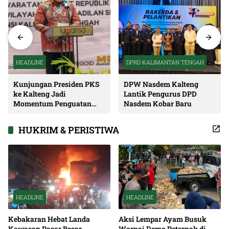
HEADLINE
DPRD KALIMANTAN TENGAH
Kunjungan Presiden PKS
DPW Nasdem Kalteng
ke Kalteng Jadi
Lantik Pengurus DPD
Momentum Penguatan
Nasdem Kobar Baru
Soliditas dan Sinergi
Pembangunan
HUKRIM & PERISTIWA
HEADLINE
HEADLINE
Kebakaran Hebat Landa
Aksi Lempar Ayam Busuk
Kawasan Pasar Besar
Warnai Demo Peternak di