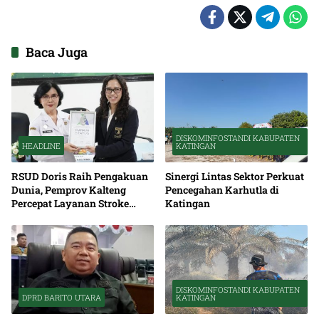
Baca Juga
DISKOMINFOSTANDI KABUPATEN
HEADLINE
KATINGAN
RSUD Doris Raih Pengakuan
Sinergi Lintas Sektor Perkuat
Dunia, Pemprov Kalteng
Pencegahan Karhutla di
Percepat Layanan Stroke
Katingan
hingga Pelosok
DISKOMINFOSTANDI KABUPATEN
DPRD BARITO UTARA
KATINGAN