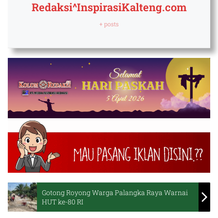
Redaksi^InspirasiKalteng.com
+ posts
Gotong Royong Warga Palangka Raya Warnai
HUT ke-80 RI