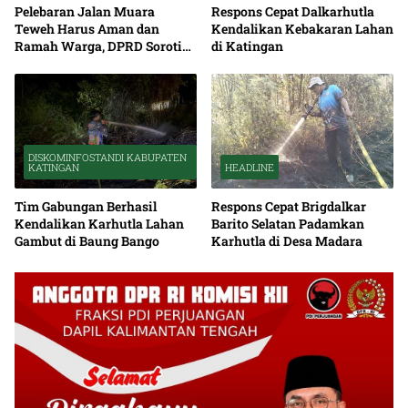
Pelebaran Jalan Muara
Respons Cepat Dalkarhutla
Teweh Harus Aman dan
Kendalikan Kebakaran Lahan
Ramah Warga, DPRD Soroti
di Katingan
Debu serta Standar K3
DISKOMINFOSTANDI KABUPATEN
KATINGAN
HEADLINE
Tim Gabungan Berhasil
Respons Cepat Brigdalkar
Kendalikan Karhutla Lahan
Barito Selatan Padamkan
Gambut di Baung Bango
Karhutla di Desa Madara