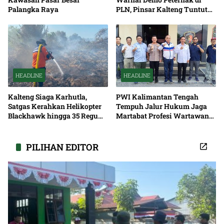
Palangka Raya
PLN, Pinsar Kalteng Tuntut
Solusi Pemadaman Listrik
HEADLINE
HEADLINE
Kalteng Siaga Karhutla,
PWI Kalimantan Tengah
Satgas Kerahkan Helikopter
Tempuh Jalur Hukum Jaga
Blackhawk hingga 35 Regu
Martabat Profesi Wartawan
Pemadaman
Bersama
PILIHAN EDITOR