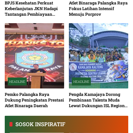
BPJS Kesehatan Perkuat
Atlet Binaraga Palangka Raya
Keberlanjutan JKN Hadapi
Fokus Latihan Intensif
Tantangan Pembiayaan
Menuju Porprov
Nasional Bersama
HEADLINE
HEADLINE
Pemko Palangka Raya
Pengda Kamajaya Dorong
Dukung Peningkatan Prestasi
Pembinaan Talenta Muda
Atlet Binaraga Daerah
Lewat Dukungan ISL Regional
Kalimantan Tengah 2026
SOSOK INSPIRATIF