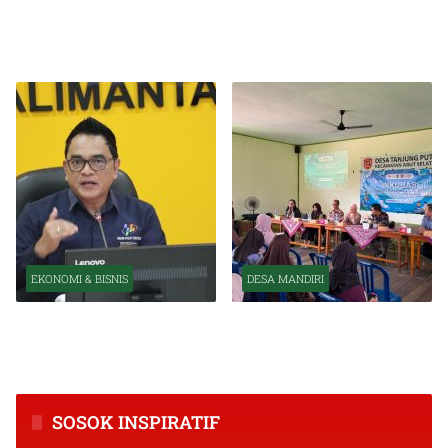
Pelantikan Pejabat Baru
OJK Optimistis Ekonomi
Perkuat Transformasi
Indonesia Tetap Tumbuh
Organisasi OJK
Kuat Tahun Ini
EKONOMI & BISNIS
DESA MANDIRI
BPS Catat Kapuas Alami
Inkubasi Desa EKI
Inflasi Tertinggi di
Tingkatkan Kapasitas Usaha
Kalimantan Tengah
dan Keuangan Masyarakat
SOSOK INSPIRATIF