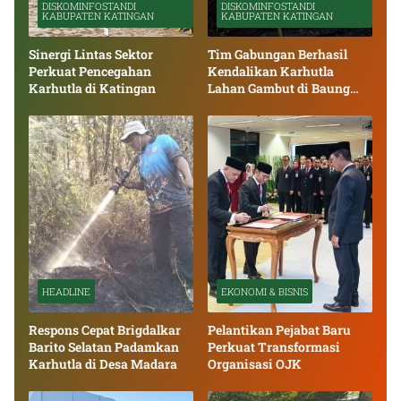
DISKOMINFOSTANDI
DISKOMINFOSTANDI
KABUPATEN KATINGAN
KABUPATEN KATINGAN
Sinergi Lintas Sektor
Tim Gabungan Berhasil
Perkuat Pencegahan
Kendalikan Karhutla
Karhutla di Katingan
Lahan Gambut di Baung
Bango
HEADLINE
EKONOMI & BISNIS
Respons Cepat Brigdalkar
Pelantikan Pejabat Baru
Barito Selatan Padamkan
Perkuat Transformasi
Karhutla di Desa Madara
Organisasi OJK