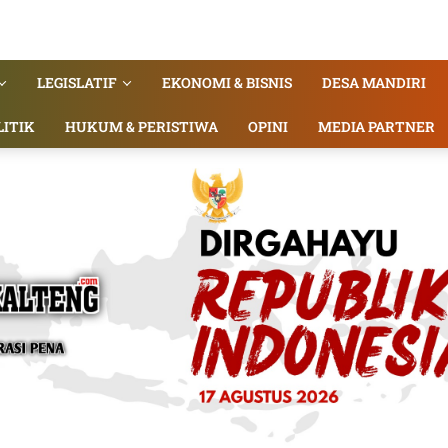
LEGISLATIF
EKONOMI & BISNIS
DESA MANDIRI
LITIK
HUKUM & PERISTIWA
OPINI
MEDIA PARTNER