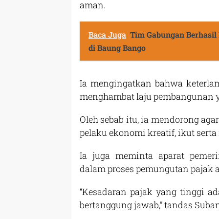
aman.
Baca Juga
Tim Gabungan Berhasil
di Baung Bango
Ia mengingatkan bahwa keterlam
menghambat laju pembangunan y
Oleh sebab itu, ia mendorong a
pelaku ekonomi kreatif, ikut ser
Ia juga meminta aparat pemer
dalam proses pemungutan pajak a
“Kesadaran pajak yang tinggi a
bertanggung jawab,” tandas Suban