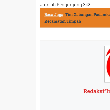
Jumlah Pengunjung
342
Baca Juga
Tim Gabungan Padamka
Kecamatan Timpah
Redaksi^I