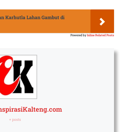
n Karhutla Lahan Gambut di
Powered by
Inline Related Posts
nspirasiKalteng.com
+ posts