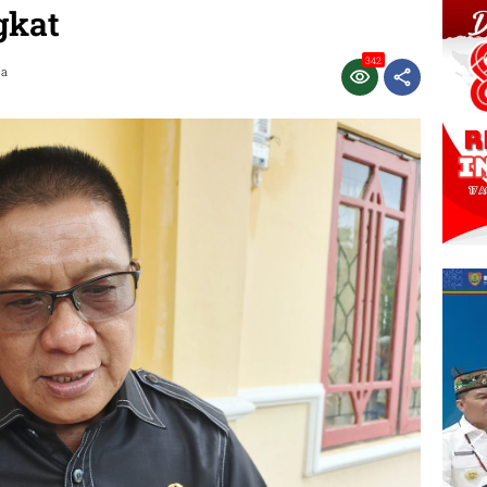
gkat
342
ca