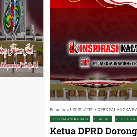
Beranda
LEGISLATIF
DPRD PALANGKA R
DPRD PALANGKA RAYA
HEADLINE
PEMKOT PA
Ketua DPRD Dorong