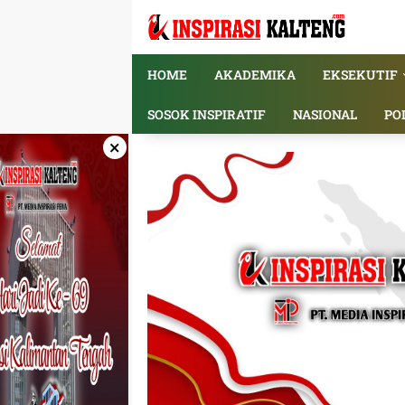
Langsung
ke
konten
HOME
AKADEMIKA
EKSEKUTIF
SOSOK INSPIRATIF
NASIONAL
PO
×