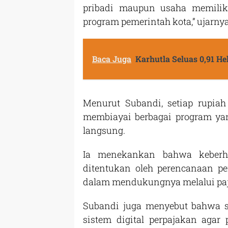
pribadi maupun usaha memili
program pemerintah kota,” ujarnya
Baca Juga
Karhutla Seluas 0,91 H
Menurut Subandi, setiap rupi
membiayai berbagai program ya
langsung.
Ia menekankan bahwa keberh
ditentukan oleh perencanaan pe
dalam mendukungnya melalui paj
Subandi juga menyebut bahwa 
sistem digital perpajakan agar