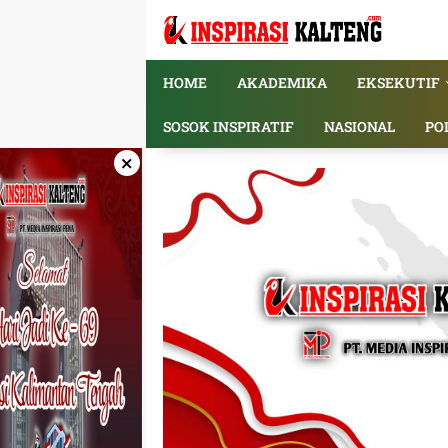
Langsung
ke
konten
HOME
AKADEMIKA
EKSEKUTIF
SOSOK INSPIRATIF
NASIONAL
PO
×