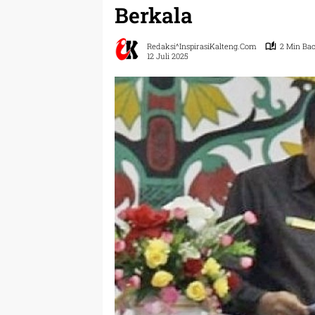
Berkala
Redaksi^InspirasiKalteng.com
2 Min Ba
12 Juli 2025