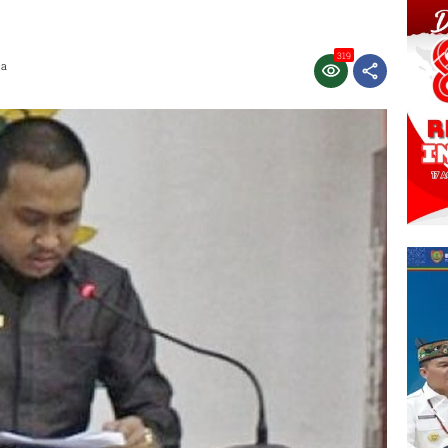
319
ca