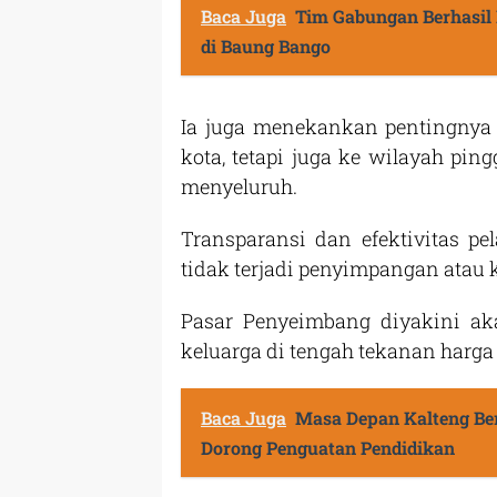
Baca Juga
Tim Gabungan Berhasil
di Baung Bango
Ia juga menekankan pentingnya d
kota, tetapi juga ke wilayah pin
menyeluruh.
Transparansi dan efektivitas p
tidak terjadi penyimpangan atau 
Pasar Penyeimbang diyakini 
keluarga di tengah tekanan harga
Baca Juga
Masa Depan Kalteng Be
Dorong Penguatan Pendidikan