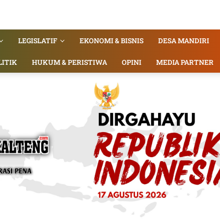
LEGISLATIF
EKONOMI & BISNIS
DESA MANDIRI
LITIK
HUKUM & PERISTIWA
OPINI
MEDIA PARTNER