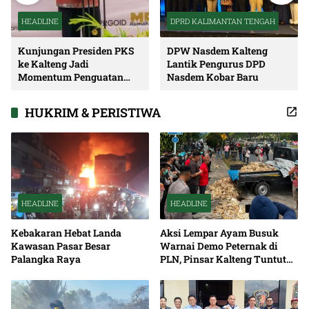
HEADLINE
DPRD KALIMANTAN TENGAH
Kunjungan Presiden PKS
DPW Nasdem Kalteng
ke Kalteng Jadi
Lantik Pengurus DPD
Momentum Penguatan
Nasdem Kobar Baru
Soliditas dan Sinergi
Pembangunan
HUKRIM & PERISTIWA
HEADLINE
HEADLINE
Kebakaran Hebat Landa
Aksi Lempar Ayam Busuk
Kawasan Pasar Besar
Warnai Demo Peternak di
Palangka Raya
PLN, Pinsar Kalteng Tuntut
Solusi Pemadaman Listrik