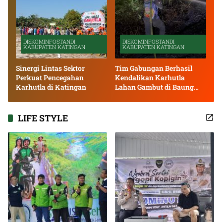
DISKOMINFOSTANDI
DISKOMINFOSTANDI
KABUPATEN KATINGAN
KABUPATEN KATINGAN
Sinergi Lintas Sektor
Tim Gabungan Berhasil
Perkuat Pencegahan
Kendalikan Karhutla
Karhutla di Katingan
Lahan Gambut di Baung
Bango
LIFE STYLE