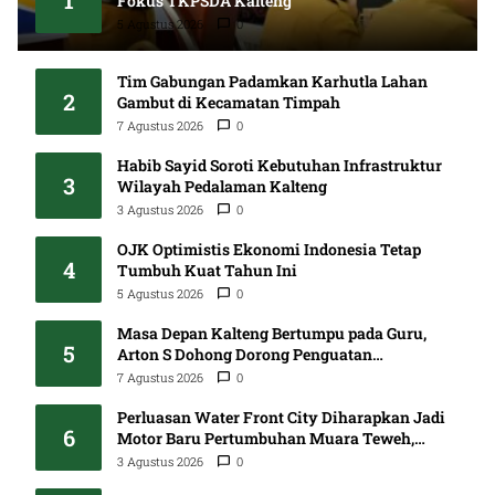
1
Fokus TKPSDA Kalteng
5 Agustus 2026
0
Tim Gabungan Padamkan Karhutla Lahan
2
Gambut di Kecamatan Timpah
7 Agustus 2026
0
Habib Sayid Soroti Kebutuhan Infrastruktur
3
Wilayah Pedalaman Kalteng
3 Agustus 2026
0
OJK Optimistis Ekonomi Indonesia Tetap
4
Tumbuh Kuat Tahun Ini
5 Agustus 2026
0
Masa Depan Kalteng Bertumpu pada Guru,
5
Arton S Dohong Dorong Penguatan
Pendidikan
7 Agustus 2026
0
Perluasan Water Front City Diharapkan Jadi
6
Motor Baru Pertumbuhan Muara Teweh,
DPRD Minta Proses Libatkan Masyarakat
3 Agustus 2026
0