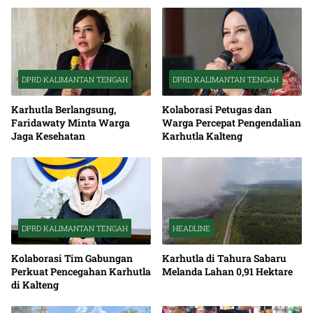
DPRD KALIMANTAN TENGAH
DPRD KALIMANTAN TENGAH
Karhutla Berlangsung,
Kolaborasi Petugas dan
Faridawaty Minta Warga
Warga Percepat Pengendalian
Jaga Kesehatan
Karhutla Kalteng
DPRD KALIMANTAN TENGAH
HEADLINE
Kolaborasi Tim Gabungan
Karhutla di Tahura Sabaru
Perkuat Pencegahan Karhutla
Melanda Lahan 0,91 Hektare
di Kalteng