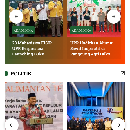
AKADEMIKA
AKADEMIKA
28 Mahasiswa FISIP
UPR Hadirkan Alumni
UPR Berprestasi
Sawit Inspiratif di
Launching Buku
Panggung AgriTalks
Inspiratif
POLITIK