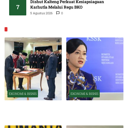
Dishut Kalteng Perkuat Kesiapsiagaan
7
Karhutla Melalui Regu BKO
5 Agustus 2026
0
EKONOMI & BISNIS
EKONOMI & BISNIS
EKONOMI & BISNIS
Pelantikan Pejabat Baru
OJK Optimistis Ekonomi
Perkuat Transformasi
Indonesia Tetap Tumbuh
Organisasi OJK
Kuat Tahun Ini