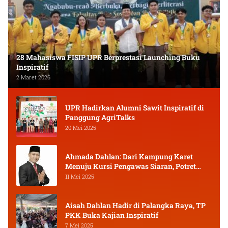
28 Mahasiswa FISIP UPR Berprestasi Launching Buku
Inspiratif
2 Maret 2026
UPR Hadirkan Alumni Sawit Inspiratif di
Panggung AgriTalks
20 Mei 2025
Ahmada Dahlan: Dari Kampung Karet
Menuju Kursi Pengawas Siaran, Potret
Pejuang Muda Kalimantan Tengah
11 Mei 2025
Aisah Dahlan Hadir di Palangka Raya, TP
PKK Buka Kajian Inspiratif
7 Mei 2025