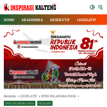
Langsung
ke
konten
HOME
AKADEMIKA
EKSEKUTIF
LEGISLATIF
E
Beranda
LEGISLATIF
DPRD PALANGKA RAYA
DPRD PALANGKA RAYA
HEADLINE