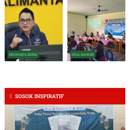
EKONOMI & BISNIS
DESA MANDIRI
BPS Catat Kapuas Alami
Inkubasi Desa EKI
Inflasi Tertinggi di
Tingkatkan Kapasitas Usaha
Kalimantan Tengah
dan Keuangan Masyarakat
SOSOK INSPIRATIF