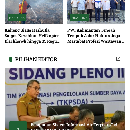
HEADLINE
HEADLINE
Kalteng Siaga Karhutla,
PWI Kalimantan Tengah
Satgas Kerahkan Helikopter
Tempuh Jalur Hukum Jaga
Blackhawk hingga 35 Regu
Martabat Profesi Wartawan
Pemadaman
Bersama
PILIHAN EDITOR
Penguatan Sistem Informasi Air Terpadu Jadi