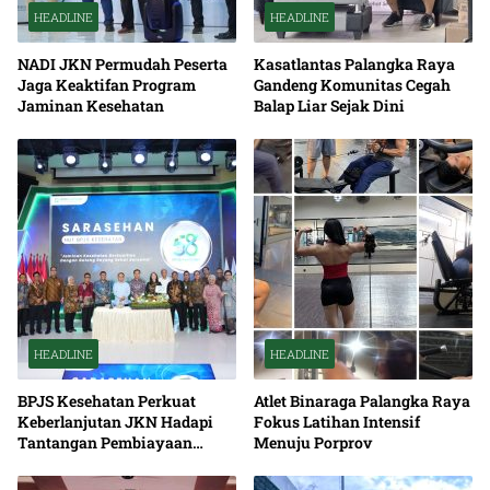
HEADLINE
HEADLINE
NADI JKN Permudah Peserta
Kasatlantas Palangka Raya
Jaga Keaktifan Program
Gandeng Komunitas Cegah
Jaminan Kesehatan
Balap Liar Sejak Dini
HEADLINE
HEADLINE
BPJS Kesehatan Perkuat
Atlet Binaraga Palangka Raya
Keberlanjutan JKN Hadapi
Fokus Latihan Intensif
Tantangan Pembiayaan
Menuju Porprov
Nasional Bersama