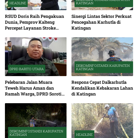
HEADLINE
KATINGAN
RSUD Doris Raih Pengakuan
Sinergi Lintas Sektor Perkuat
Dunia, Pemprov Kalteng
Pencegahan Karhutla di
Percepat Layanan Stroke
Katingan
hingga Pelosok
DISKOMINFOSTANDI KABUPATEN
DPRD BARITO UTARA
KATINGAN
Pelebaran Jalan Muara
Respons Cepat Dalkarhutla
Teweh Harus Aman dan
Kendalikan Kebakaran Lahan
Ramah Warga, DPRD Soroti
di Katingan
Debu serta Standar K3
DISKOMINFOSTANDI KABUPATEN
KATINGAN
HEADLINE