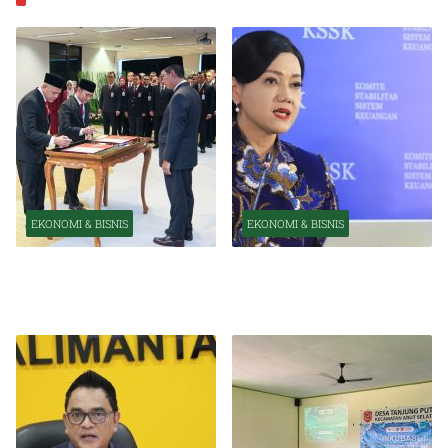
EKONOMI & BISNIS
EKONOMI & BISNIS
Pelantikan Pejabat Baru
OJK Optimistis Ekonomi
Perkuat Transformasi
Indonesia Tetap Tumbuh
Organisasi OJK
Kuat Tahun Ini