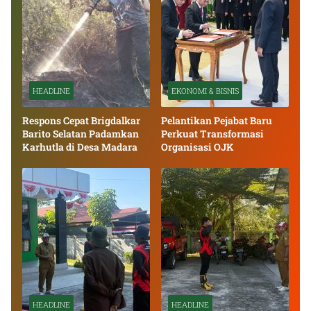
HEADLINE
EKONOMI & BISNIS
Respons Cepat Brigdalkar
Pelantikan Pejabat Baru
Barito Selatan Padamkan
Perkuat Transformasi
Karhutla di Desa Madara
Organisasi OJK
HEADLINE
HEADLINE