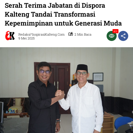
Serah Terima Jabatan di Dispora
Kalteng Tandai Transformasi
Kepemimpinan untuk Generasi Muda
401
Redaksi^InspirasiKalteng.com
2 Min Baca
9 Mei 2025