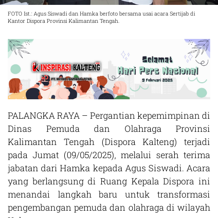
FOTO Ist.: Agus Siswadi dan Hamka berfoto bersama usai acara Sertijab di
Kantor Dispora Provinsi Kalimantan Tengah.
PALANGKA RAYA – Pergantian kepemimpinan di
Dinas Pemuda dan Olahraga Provinsi
Kalimantan Tengah (Dispora Kalteng) terjadi
pada Jumat (09/05/2025), melalui serah terima
jabatan dari Hamka kepada Agus Siswadi. Acara
yang berlangsung di Ruang Kepala Dispora ini
menandai langkah baru untuk transformasi
pengembangan pemuda dan olahraga di wilayah