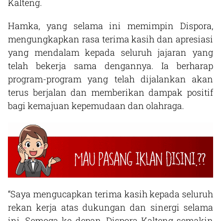
Kalteng.
Hamka, yang selama ini memimpin Dispora,
mengungkapkan rasa terima kasih dan apresiasi
yang mendalam kepada seluruh jajaran yang
telah bekerja sama dengannya. Ia berharap
program-program yang telah dijalankan akan
terus berjalan dan memberikan dampak positif
bagi kemajuan kepemudaan dan olahraga.
“Saya mengucapkan terima kasih kepada seluruh
rekan kerja atas dukungan dan sinergi selama
ini. Semoga ke depan, Dispora Kalteng semakin