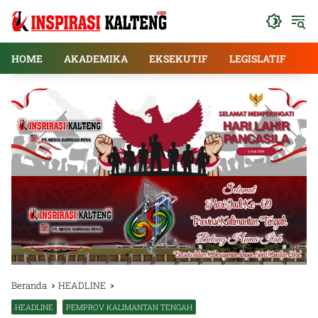
Langsung
ke
konten
HOME
AKADEMIKA
EKSEKUTIF
LEGISLATIF
E
Beranda
HEADLINE
HEADLINE
PEMPROV KALIMANTAN TENGAH