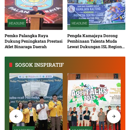
HEADLINE
HEADLINE
Pemko Palangka Raya
Pengda Kamajaya Dorong
Dukung Peningkatan Prestasi
Pembinaan Talenta Muda
Atlet Binaraga Daerah
Lewat Dukungan ISL Regional
Kalimantan Tengah 2026
SOSOK INSPIRATIF