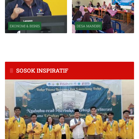
EKONOMI & BISNIS
DESA MANDIRI
BPS Catat Kapuas Alami
Inkubasi Desa EKI
Inflasi Tertinggi di
Tingkatkan Kapasitas Usaha
Kalimantan Tengah
dan Keuangan Masyarakat
SOSOK INSPIRATIF