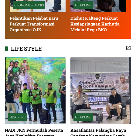
EKONOMI & BISNIS
HEADLINE
Pelantikan Pejabat Baru
Dishut Kalteng Perkuat
Perkuat Transformasi
Kesiapsiagaan Karhutla
Organisasi OJK
Melalui Regu BKO
LIFE STYLE
HEADLINE
HEADLINE
NADI JKN Permudah Peserta
Kasatlantas Palangka Raya
Jaga Keaktifan Program
Gandeng Komunitas Cegah