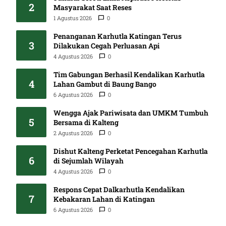
2
Masyarakat Saat Reses
1 Agustus 2026
0
Penanganan Karhutla Katingan Terus
3
Dilakukan Cegah Perluasan Api
4 Agustus 2026
0
Tim Gabungan Berhasil Kendalikan Karhutla
4
Lahan Gambut di Baung Bango
6 Agustus 2026
0
Wengga Ajak Pariwisata dan UMKM Tumbuh
5
Bersama di Kalteng
2 Agustus 2026
0
Dishut Kalteng Perketat Pencegahan Karhutla
6
di Sejumlah Wilayah
4 Agustus 2026
0
Respons Cepat Dalkarhutla Kendalikan
7
Kebakaran Lahan di Katingan
6 Agustus 2026
0