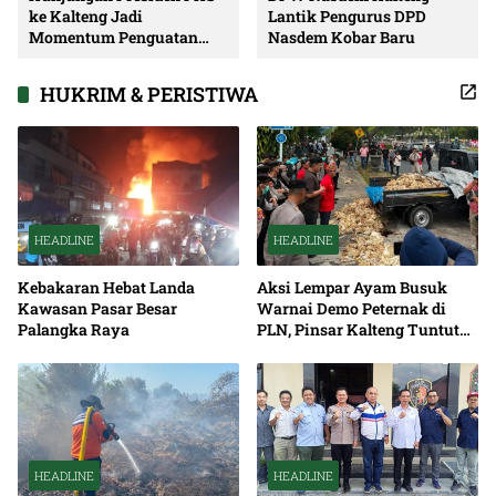
ke Kalteng Jadi
Lantik Pengurus DPD
Momentum Penguatan
Nasdem Kobar Baru
Soliditas dan Sinergi
Pembangunan
HUKRIM & PERISTIWA
HEADLINE
HEADLINE
Kebakaran Hebat Landa
Aksi Lempar Ayam Busuk
Kawasan Pasar Besar
Warnai Demo Peternak di
Palangka Raya
PLN, Pinsar Kalteng Tuntut
Solusi Pemadaman Listrik
HEADLINE
HEADLINE