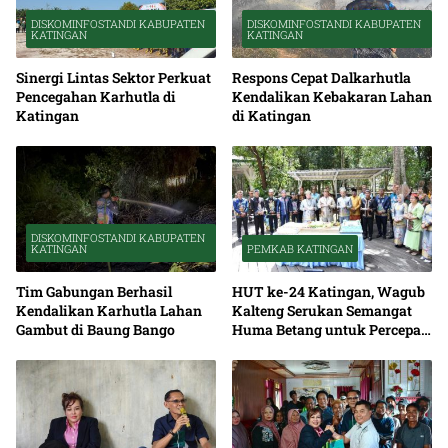
DISKOMINFOSTANDI KABUPATEN
DISKOMINFOSTANDI KABUPATEN
KATINGAN
KATINGAN
Sinergi Lintas Sektor Perkuat
Respons Cepat Dalkarhutla
Pencegahan Karhutla di
Kendalikan Kebakaran Lahan
Katingan
di Katingan
DISKOMINFOSTANDI KABUPATEN
KATINGAN
PEMKAB KATINGAN
Tim Gabungan Berhasil
HUT ke-24 Katingan, Wagub
Kendalikan Karhutla Lahan
Kalteng Serukan Semangat
Gambut di Baung Bango
Huma Betang untuk Percepat
Pembangunan Daerah