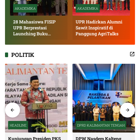
AKADEMIKA
AKADEMIKA
28 Mahasiswa FISIP
UPR Hadirkan Alumni
UPR Berprestasi
Sawit Inspiratif di
Launching Buku
Panggung AgriTalks
Inspiratif
POLITIK
HEADLINE
DPRD KALIMANTAN TENGAH
Kunjungan Presiden PKS
DPW Nasdem Kalteng