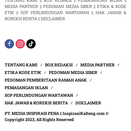
TENTANG KAMI
||
BOX REDAKSI
||
PEMASANGAN IKLAN
||
MEDIA PARTNER
||
PEDOMAN MEDIA SIBER
||
ETIKA & KODE
ETIK
||
SOP PERLINDUNGAN WARTAWAN
||
HAK JAWAB &
KOREKSI BERITA
||
DISCLAIMER
TENTANG KAMI
BOX REDAKSI
MEDIA PARTNER
ETIKA KODE ETIK
PEDOMAN MEDIA SIBER
PEDOMAN PEMBERITAAN RAMAH ANAK
PEMASANGAN IKLAN
SOP PERLINDUNGAN WARTAWAN
HAK JAWAB & KOREKSI BERITA
DISCLAIMER
PT. MEDIA INSPIRASI PENA || InspirasiKalteng.com ©
Copyright 2023, All Rights Reserved