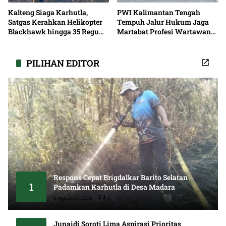
Kalteng Siaga Karhutla,
PWI Kalimantan Tengah
Satgas Kerahkan Helikopter
Tempuh Jalur Hukum Jaga
Blackhawk hingga 35 Regu
Martabat Profesi Wartawan
Pemadaman
Bersama
PILIHAN EDITOR
Respons Cepat Brigdalkar Barito Selatan
1
Padamkan Karhutla di Desa Madara
5 Agustus 2026
0
Junaidi Soroti Lima Aspirasi Prioritas