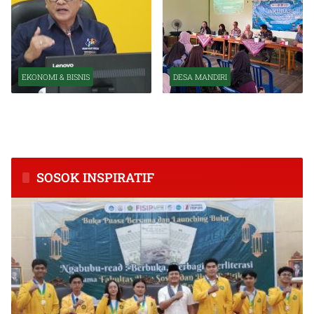
EKONOMI & BISNIS
DESA MANDIRI
BPS Catat Kapuas Alami
Inkubasi Desa EKI
Inflasi Tertinggi di
Tingkatkan Kapasitas Usaha
Kalimantan Tengah
dan Keuangan Masyarakat
SOSOK INSPIRATIF