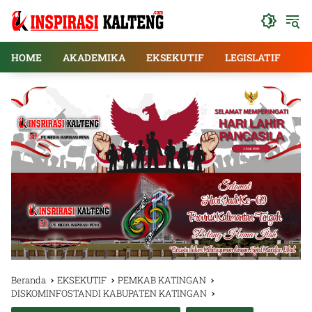
Langsung
ke
konten
HOME
AKADEMIKA
EKSEKUTIF
LEGISLATIF
E
Beranda
EKSEKUTIF
PEMKAB KATINGAN
DISKOMINFOSTANDI KABUPATEN KATINGAN