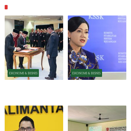
EKONOMI & BISNIS
EKONOMI & BISNIS
EKONOMI & BISNIS
Pelantikan Pejabat Baru
OJK Optimistis Ekonomi
Perkuat Transformasi
Indonesia Tetap Tumbuh
Organisasi OJK
Kuat Tahun Ini