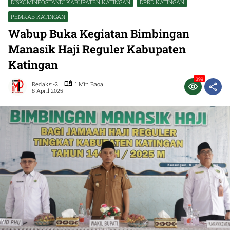
DISKOMINFOSTANDI KABUPATEN KATINGAN
DPRD KATINGAN
PEMKAB KATINGAN
Wabup Buka Kegiatan Bimbingan
Manasik Haji Reguler Kabupaten
Katingan
399
Redaksi-2
1 Min Baca
8 April 2025