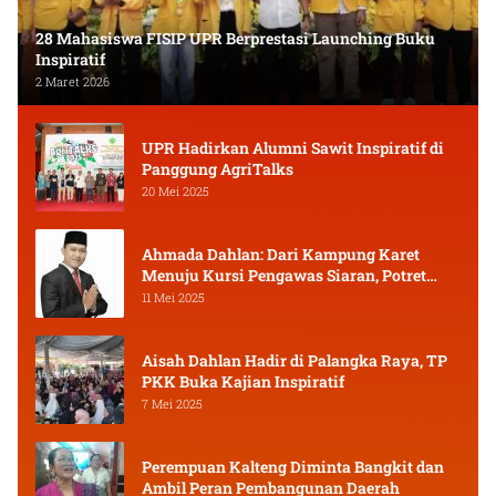
28 Mahasiswa FISIP UPR Berprestasi Launching Buku
Inspiratif
2 Maret 2026
UPR Hadirkan Alumni Sawit Inspiratif di
Panggung AgriTalks
20 Mei 2025
Ahmada Dahlan: Dari Kampung Karet
Menuju Kursi Pengawas Siaran, Potret
Pejuang Muda Kalimantan Tengah
11 Mei 2025
Aisah Dahlan Hadir di Palangka Raya, TP
PKK Buka Kajian Inspiratif
7 Mei 2025
Perempuan Kalteng Diminta Bangkit dan
Ambil Peran Pembangunan Daerah