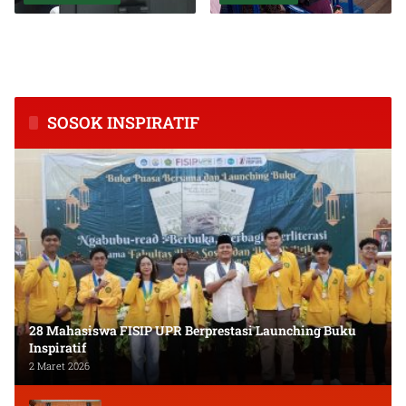
BPS Catat Kapuas Alami
Inkubasi Desa EKI
Inflasi Tertinggi di
Tingkatkan Kapasitas Usaha
Kalimantan Tengah
dan Keuangan Masyarakat
SOSOK INSPIRATIF
28 Mahasiswa FISIP UPR Berprestasi Launching Buku
Inspiratif
2 Maret 2026