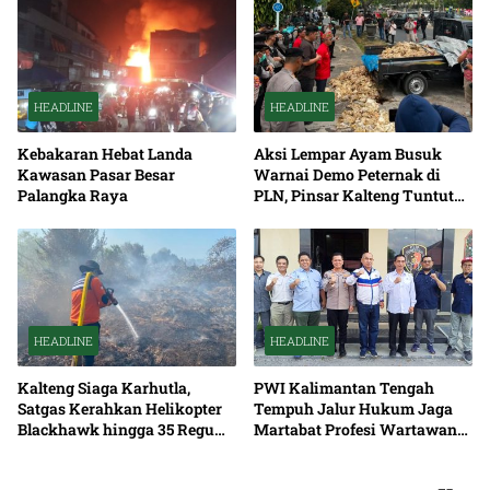
HEADLINE
HEADLINE
Kebakaran Hebat Landa
Aksi Lempar Ayam Busuk
Kawasan Pasar Besar
Warnai Demo Peternak di
Palangka Raya
PLN, Pinsar Kalteng Tuntut
Solusi Pemadaman Listrik
HEADLINE
HEADLINE
Kalteng Siaga Karhutla,
PWI Kalimantan Tengah
Satgas Kerahkan Helikopter
Tempuh Jalur Hukum Jaga
Blackhawk hingga 35 Regu
Martabat Profesi Wartawan
Pemadaman
Bersama