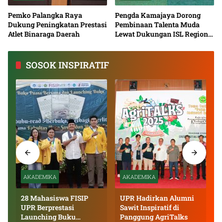
Pemko Palangka Raya
Pengda Kamajaya Dorong
Dukung Peningkatan Prestasi
Pembinaan Talenta Muda
Atlet Binaraga Daerah
Lewat Dukungan ISL Regional
Kalimantan Tengah 2026
SOSOK INSPIRATIF
AKADEMIKA
AKADEMIKA
28 Mahasiswa FISIP
UPR Hadirkan Alumni
UPR Berprestasi
Sawit Inspiratif di
Launching Buku
Panggung AgriTalks