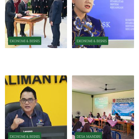
EKONOMI & BISNIS
EKONOMI & BISNIS
Pelantikan Pejabat Baru
OJK Optimistis Ekonomi
Perkuat Transformasi
Indonesia Tetap Tumbuh
Organisasi OJK
Kuat Tahun Ini
EKONOMI & BISNIS
DESA MANDIRI