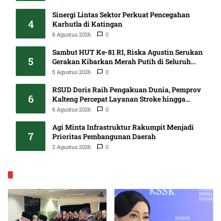
Sinergi Lintas Sektor Perkuat Pencegahan
4
Karhutla di Katingan
6 Agustus 2026
0
Sambut HUT Ke-81 RI, Riska Agustin Serukan
5
Gerakan Kibarkan Merah Putih di Seluruh
Kalteng
5 Agustus 2026
0
RSUD Doris Raih Pengakuan Dunia, Pemprov
6
Kalteng Percepat Layanan Stroke hingga
Pelosok
6 Agustus 2026
0
Agi Minta Infrastruktur Rakumpit Menjadi
7
Prioritas Pembangunan Daerah
2 Agustus 2026
0
EKONOMI & BISNIS