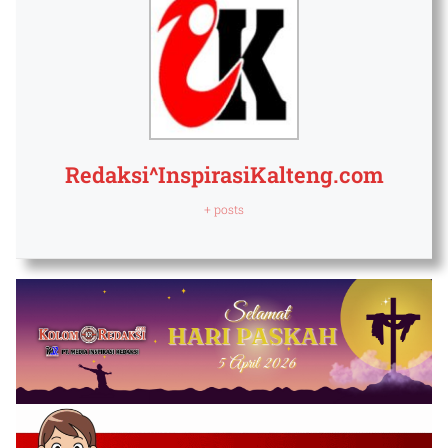
Redaksi^InspirasiKalteng.com
+ posts