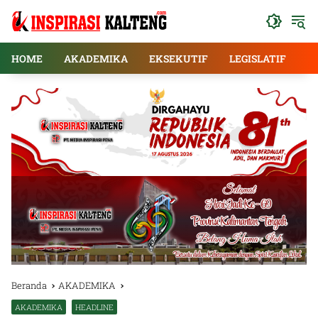
Langsung
ke
konten
HOME
AKADEMIKA
EKSEKUTIF
LEGISLATIF
E
Beranda
AKADEMIKA
AKADEMIKA
HEADLINE