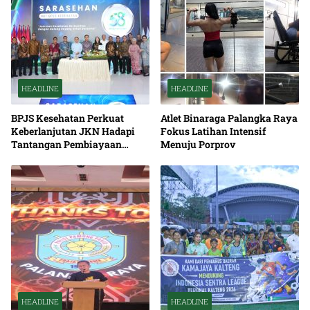
HEADLINE
HEADLINE
BPJS Kesehatan Perkuat
Atlet Binaraga Palangka Raya
Keberlanjutan JKN Hadapi
Fokus Latihan Intensif
Tantangan Pembiayaan
Menuju Porprov
Nasional Bersama
HEADLINE
HEADLINE