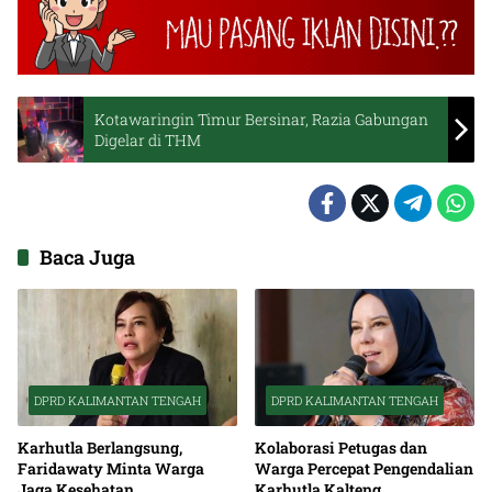
Kotawaringin Timur Bersinar, Razia Gabungan
Digelar di THM
Baca Juga
DPRD KALIMANTAN TENGAH
DPRD KALIMANTAN TENGAH
Karhutla Berlangsung,
Kolaborasi Petugas dan
Faridawaty Minta Warga
Warga Percepat Pengendalian
Jaga Kesehatan
Karhutla Kalteng