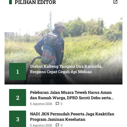
PILIHAN EDITOR
Dishut Kalteng Tangani Dua Karhutla,
1
Respons Cepat Cegah Api Meluas
5 Agustus 2026
0
Pelebaran Jalan Muara Teweh Harus Aman
2
dan Ramah Warga, DPRD Soroti Debu serta
Standar K3
6 Agustus 2026
0
NADI JKN Permudah Peserta Jaga Keaktifan
3
Program Jaminan Kesehatan
5 Agustus 2026
0