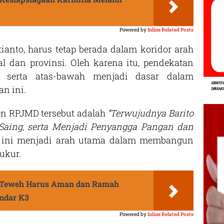
Powered by
Inline Related Posts
ianto, harus tetap berada dalam koridor arah
 dan provinsi. Oleh karena itu, pendekatan
itis, serta atas-bawah menjadi dasar dalam
n ini.
n RPJMD tersebut adalah
“Terwujudnya Barito
a Saing, serta Menjadi Penyangga Pangan dan
 ini menjadi arah utama dalam membangun
ukur.
a Teweh Harus Aman dan Ramah
andar K3
Powered by
Inline Related Posts