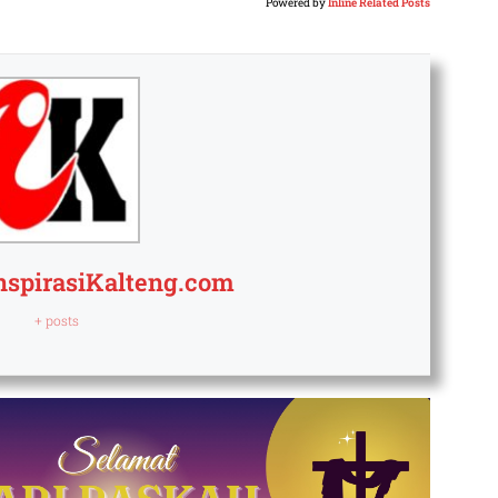
Powered by
Inline Related Posts
nspirasiKalteng.com
+ posts