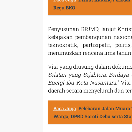
Regu BKO
Penyusunan RPJMD, lanjut Khrist
kebijakan pembangunan nasional
teknokratik, partisipatif, pol
merumuskan rencana lima tahuna
Visi yang diusung dalam dokume
Selatan yang Sejahtera, Berday
Energi Ibu Kota Nusantara.”
Visi
daerah secara menyeluruh dan ter
Baca Juga
Pelebaran Jalan Muar
Warga, DPRD Soroti Debu serta St