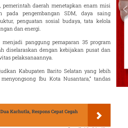
t, pemerintah daerah menetapkan enam misi
an pada pengembangan SDM, daya saing
ktur, penguatan sosial budaya, tata kelola
angan dan energi.
ga menjadi panggung pemaparan 35 program
ah diselaraskan dengan kebijakan pusat dan
vitas pelaksanaannya.
udkan Kabupaten Barito Selatan yang lebih
 menyongsong Ibu Kota Nusantara,” tandas
 Dua Karhutla, Respons Cepat Cegah