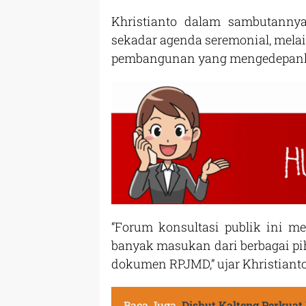
Khristianto dalam sambutann
sekadar agenda seremonial, mela
pembangunan yang mengedepankan
“Forum konsultasi publik ini m
banyak masukan dari berbagai p
dokumen RPJMD,” ujar Khristianto
Baca Juga
Dishut Kalteng Perkuat