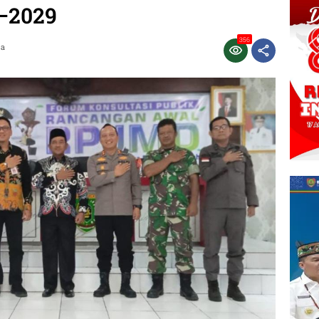
–2029
356
ca