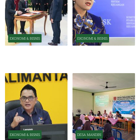
EKONOMI & BISNIS
EKONOMI & BISNIS
Pelantikan Pejabat Baru
OJK Optimistis Ekonomi
Perkuat Transformasi
Indonesia Tetap Tumbuh
Organisasi OJK
Kuat Tahun Ini
EKONOMI & BISNIS
DESA MANDIRI