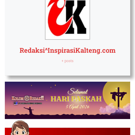
Redaksi^InspirasiKalteng.com
+ posts