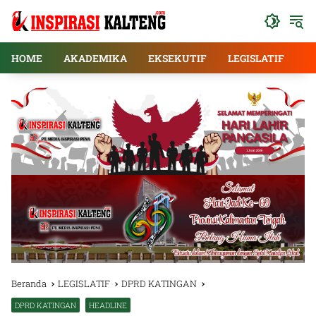
Langsung
ke
konten
HOME
AKADEMIKA
EKSEKUTIF
LEGISLATIF
E
Beranda
LEGISLATIF
DPRD KATINGAN
DPRD KATINGAN
HEADLINE