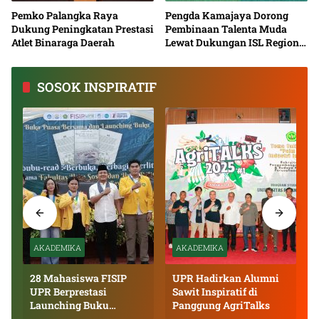
Pemko Palangka Raya
Pengda Kamajaya Dorong
Dukung Peningkatan Prestasi
Pembinaan Talenta Muda
Atlet Binaraga Daerah
Lewat Dukungan ISL Regional
Kalimantan Tengah 2026
SOSOK INSPIRATIF
AKADEMIKA
AKADEMIKA
28 Mahasiswa FISIP
UPR Hadirkan Alumni
UPR Berprestasi
Sawit Inspiratif di
Launching Buku
Panggung AgriTalks
Inspiratif