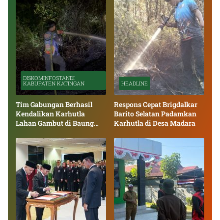
DISKOMINFOSTANDI
KABUPATEN KATINGAN
HEADLINE
Tim Gabungan Berhasil
Respons Cepat Brigdalkar
Kendalikan Karhutla
Barito Selatan Padamkan
Lahan Gambut di Baung
Karhutla di Desa Madara
Bango