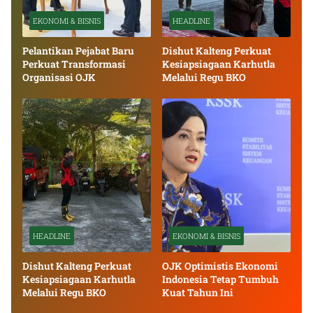
EKONOMI & BISNIS
HEADLINE
Pelantikan Pejabat Baru
Dishut Kalteng Perkuat
Perkuat Transformasi
Kesiapsiagaan Karhutla
Organisasi OJK
Melalui Regu BKO
HEADLINE
EKONOMI & BISNIS
Dishut Kalteng Perkuat
OJK Optimistis Ekonomi
Kesiapsiagaan Karhutla
Indonesia Tetap Tumbuh
Melalui Regu BKO
Kuat Tahun Ini