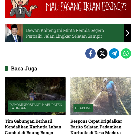
Dewan Kalteng Ini Minta Pemda Segera
Perbaiki Jalan Lingkar Selatan Sampit
Baca Juga
DISKOMINFOSTANDI KABUPATEN
KATINGAN
HEADLINE
Tim Gabungan Berhasil
Respons Cepat Brigdalkar
Kendalikan Karhutla Lahan
Barito Selatan Padamkan
Gambut di Baung Bango
Karhutla di Desa Madara