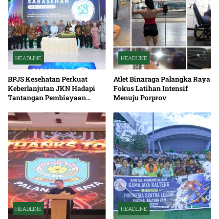
HEADLINE
HEADLINE
BPJS Kesehatan Perkuat
Atlet Binaraga Palangka Raya
Keberlanjutan JKN Hadapi
Fokus Latihan Intensif
Tantangan Pembiayaan
Menuju Porprov
Nasional Bersama
HEADLINE
HEADLINE