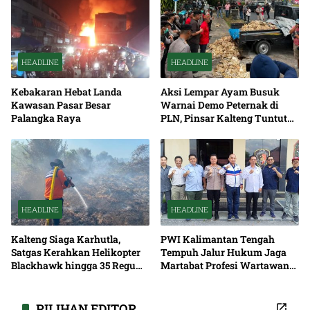
HEADLINE
HEADLINE
Kebakaran Hebat Landa
Aksi Lempar Ayam Busuk
Kawasan Pasar Besar
Warnai Demo Peternak di
Palangka Raya
PLN, Pinsar Kalteng Tuntut
Solusi Pemadaman Listrik
HEADLINE
HEADLINE
Kalteng Siaga Karhutla,
PWI Kalimantan Tengah
Satgas Kerahkan Helikopter
Tempuh Jalur Hukum Jaga
Blackhawk hingga 35 Regu
Martabat Profesi Wartawan
Pemadaman
Bersama
PILIHAN EDITOR