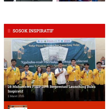
BPS Catat Kapuas Alami
Inkubasi Desa EKI
Inflasi Tertinggi di
Tingkatkan Kapasitas Usaha
Kalimantan Tengah
dan Keuangan Masyarakat
SOSOK INSPIRATIF
28 Mahasiswa FISIP UPR Berprestasi Launching Buku
Inspiratif
2 Maret 2026