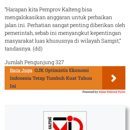
“Harapan kita Pemprov Kalteng bisa
mengalokasikan anggaran untuk perbaikan
jalan ini. Perhatian sangat penting diberikan oleh
pemerintah, sebab ini menyangkut kepentingan
masyarakat luas khususnya di wilayah Sampit,”
tandasnya.
(dd)
Jumlah Pengunjung
327
Baca Juga
OJK Optimistis Ekonomi
Indonesia Tetap Tumbuh Kuat Tahun
Ini
Powered by
Inline Related Posts