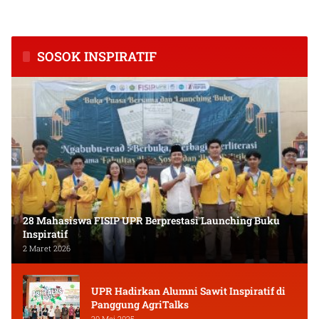
Kalimantan Tengah
dan Keuangan Masyarakat
SOSOK INSPIRATIF
28 Mahasiswa FISIP UPR Berprestasi Launching Buku
Inspiratif
2 Maret 2026
UPR Hadirkan Alumni Sawit Inspiratif di
Panggung AgriTalks
20 Mei 2025