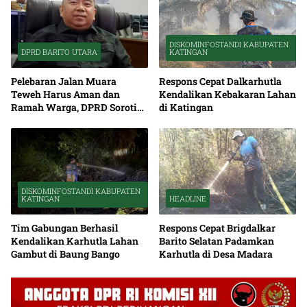
DISKOMINFOSTANDI KABUPATEN
DPRD BARITO UTARA
KATINGAN
Pelebaran Jalan Muara
Respons Cepat Dalkarhutla
Teweh Harus Aman dan
Kendalikan Kebakaran Lahan
Ramah Warga, DPRD Soroti
di Katingan
Debu serta Standar K3
DISKOMINFOSTANDI KABUPATEN
KATINGAN
HEADLINE
Tim Gabungan Berhasil
Respons Cepat Brigdalkar
Kendalikan Karhutla Lahan
Barito Selatan Padamkan
Gambut di Baung Bango
Karhutla di Desa Madara