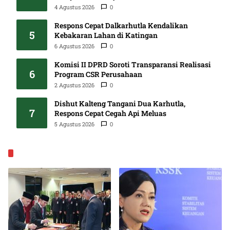
4 Agustus 2026
0
Respons Cepat Dalkarhutla Kendalikan
5
Kebakaran Lahan di Katingan
6 Agustus 2026
0
Komisi II DPRD Soroti Transparansi Realisasi
6
Program CSR Perusahaan
2 Agustus 2026
0
Dishut Kalteng Tangani Dua Karhutla,
7
Respons Cepat Cegah Api Meluas
5 Agustus 2026
0
EKONOMI & BISNIS