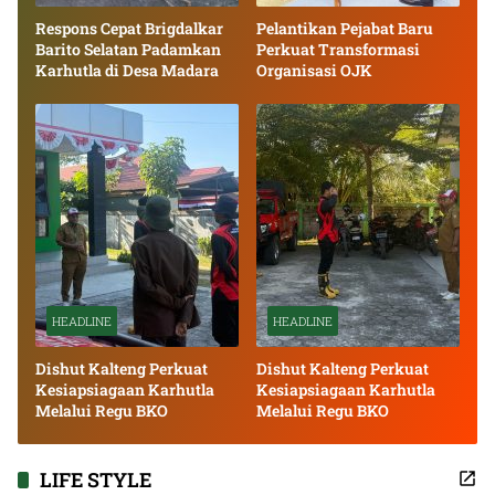
Respons Cepat Brigdalkar
Pelantikan Pejabat Baru
Barito Selatan Padamkan
Perkuat Transformasi
Karhutla di Desa Madara
Organisasi OJK
HEADLINE
HEADLINE
Dishut Kalteng Perkuat
Dishut Kalteng Perkuat
Kesiapsiagaan Karhutla
Kesiapsiagaan Karhutla
Melalui Regu BKO
Melalui Regu BKO
LIFE STYLE