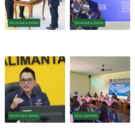
EKONOMI & BISNIS
EKONOMI & BISNIS
Pelantikan Pejabat Baru
OJK Optimistis Ekonomi
Perkuat Transformasi
Indonesia Tetap Tumbuh
Organisasi OJK
Kuat Tahun Ini
EKONOMI & BISNIS
DESA MANDIRI
BPS Catat Kapuas Alami
Inkubasi Desa EKI
Inflasi Tertinggi di
Tingkatkan Kapasitas Usaha