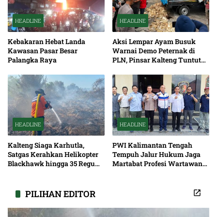
HEADLINE
HEADLINE
Kebakaran Hebat Landa
Aksi Lempar Ayam Busuk
Kawasan Pasar Besar
Warnai Demo Peternak di
Palangka Raya
PLN, Pinsar Kalteng Tuntut
Solusi Pemadaman Listrik
HEADLINE
HEADLINE
Kalteng Siaga Karhutla,
PWI Kalimantan Tengah
Satgas Kerahkan Helikopter
Tempuh Jalur Hukum Jaga
Blackhawk hingga 35 Regu
Martabat Profesi Wartawan
Pemadaman
Bersama
PILIHAN EDITOR