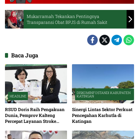
Mukarramah Tekankan Pentingnya
Transparansi Obat BPJS di Rumah Sakit
Baca Juga
DISKOMINFOSTANDI KABUPATEN
HEADLINE
KATINGAN
RSUD Doris Raih Pengakuan
Sinergi Lintas Sektor Perkuat
Dunia, Pemprov Kalteng
Pencegahan Karhutla di
Percepat Layanan Stroke
Katingan
hingga Pelosok