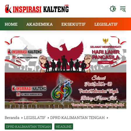
Langsung
ke
konten
HOME
AKADEMIKA
EKSEKUTIF
LEGISLATIF
E
Beranda
LEGISLATIF
DPRD KALIMANTAN TENGAH
DPRD KALIMANTAN TENGAH
HEADLINE