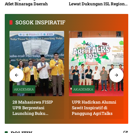
Atlet Binaraga Daerah
Lewat Dukungan ISL Regional
Kalimantan Tengah 2026
SOSOK INSPIRATIF
AKADEMIKA
AKADEMIKA
28 Mahasiswa FISIP
UPR Hadirkan Alumni
UPR Berprestasi
Sawit Inspiratif di
Launching Buku
Panggung AgriTalks
Inspiratif