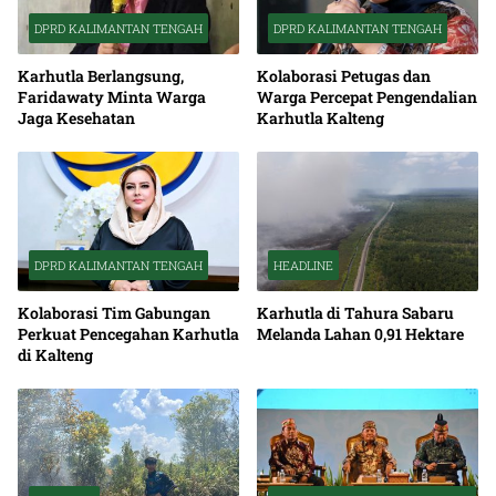
DPRD KALIMANTAN TENGAH
DPRD KALIMANTAN TENGAH
Karhutla Berlangsung,
Kolaborasi Petugas dan
Faridawaty Minta Warga
Warga Percepat Pengendalian
Jaga Kesehatan
Karhutla Kalteng
DPRD KALIMANTAN TENGAH
HEADLINE
Kolaborasi Tim Gabungan
Karhutla di Tahura Sabaru
Perkuat Pencegahan Karhutla
Melanda Lahan 0,91 Hektare
di Kalteng