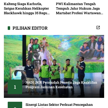
Kalteng Siaga Karhutla,
PWI Kalimantan Tengah
Satgas Kerahkan Helikopter
Tempuh Jalur Hukum Jaga
Blackhawk hingga 35 Regu
Martabat Profesi Wartawan
Pemadaman
Bersama
PILIHAN EDITOR
NADI JKN Permudah Peserta Jaga Keaktifan
1
Program Jaminan Kesehatan
5 Agustus 2026
0
Sinergi Lintas Sektor Perkuat Pencegahan