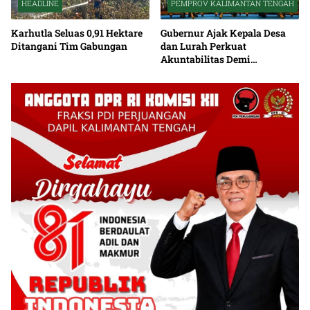
HEADLINE
PEMPROV KALIMANTAN TENGAH
Karhutla Seluas 0,91 Hektare
Gubernur Ajak Kepala Desa
Ditangani Tim Gabungan
dan Lurah Perkuat
Akuntabilitas Demi
Percepatan Pembangunan
Kalteng