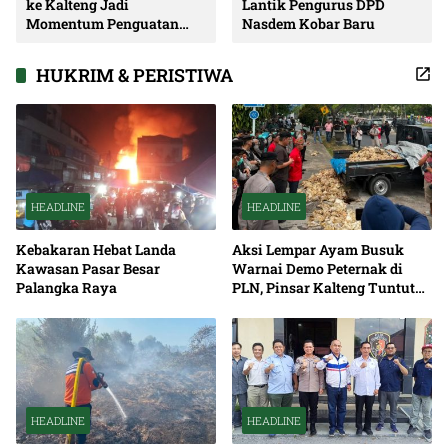
ke Kalteng Jadi
Lantik Pengurus DPD
Momentum Penguatan
Nasdem Kobar Baru
Soliditas dan Sinergi
Pembangunan
HUKRIM & PERISTIWA
HEADLINE
HEADLINE
Kebakaran Hebat Landa
Aksi Lempar Ayam Busuk
Kawasan Pasar Besar
Warnai Demo Peternak di
Palangka Raya
PLN, Pinsar Kalteng Tuntut
Solusi Pemadaman Listrik
HEADLINE
HEADLINE