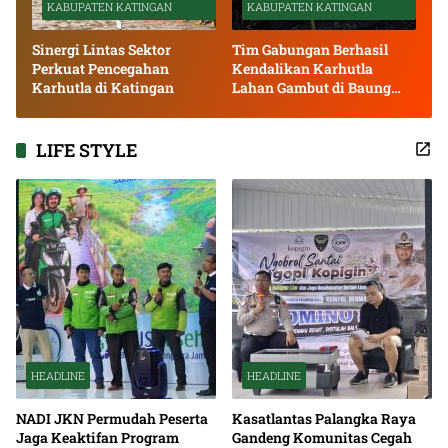
KABUPATEN KATINGAN
KABUPATEN KATINGAN
Sinergi Lintas Sektor
Tim Gabungan Berhasil
Perkuat Pencegahan
Kendalikan Karhutla
Karhutla di Katingan
Lahan Gambut di Baung
Bango
LIFE STYLE
HEADLINE
HEADLINE
NADI JKN Permudah Peserta
Kasatlantas Palangka Raya
Jaga Keaktifan Program
Gandeng Komunitas Cegah