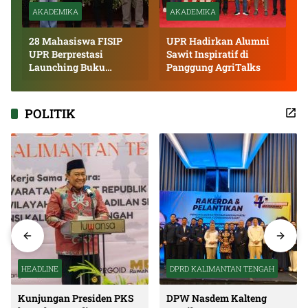
AKADEMIKA
AKADEMIKA
28 Mahasiswa FISIP
UPR Hadirkan Alumni
UPR Berprestasi
Sawit Inspiratif di
Launching Buku
Panggung AgriTalks
Inspiratif
POLITIK
HEADLINE
DPRD KALIMANTAN TENGAH
Kunjungan Presiden PKS
DPW Nasdem Kalteng