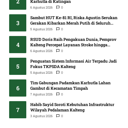
2
Karhutla di Katingan
6 Agustus 2026
0
Sambut HUT Ke-81 RI, Riska Agustin Serukan
3
Gerakan Kibarkan Merah Putih di Seluruh
Kalteng
5 Agustus 2026
0
RSUD Doris Raih Pengakuan Dunia, Pemprov
4
Kalteng Percepat Layanan Stroke hingga
Pelosok
6 Agustus 2026
0
Penguatan Sistem Informasi Air Terpadu Jadi
5
Fokus TKPSDA Kalteng
5 Agustus 2026
0
Tim Gabungan Padamkan Karhutla Lahan
6
Gambut di Kecamatan Timpah
7 Agustus 2026
0
Habib Sayid Soroti Kebutuhan Infrastruktur
7
Wilayah Pedalaman Kalteng
3 Agustus 2026
0