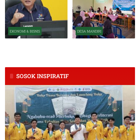
EKONOMI & BISNIS
DESA MANDIRI
BPS Catat Kapuas Alami
Inkubasi Desa EKI
Inflasi Tertinggi di
Tingkatkan Kapasitas Usaha
Kalimantan Tengah
dan Keuangan Masyarakat
SOSOK INSPIRATIF