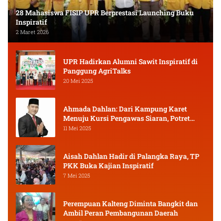
28 Mahasiswa FISIP UPR Berprestasi Launching Buku
Inspiratif
2 Maret 2026
UPR Hadirkan Alumni Sawit Inspiratif di
Panggung AgriTalks
20 Mei 2025
Ahmada Dahlan: Dari Kampung Karet
Menuju Kursi Pengawas Siaran, Potret
Pejuang Muda Kalimantan Tengah
11 Mei 2025
Aisah Dahlan Hadir di Palangka Raya, TP
PKK Buka Kajian Inspiratif
7 Mei 2025
Perempuan Kalteng Diminta Bangkit dan
Ambil Peran Pembangunan Daerah