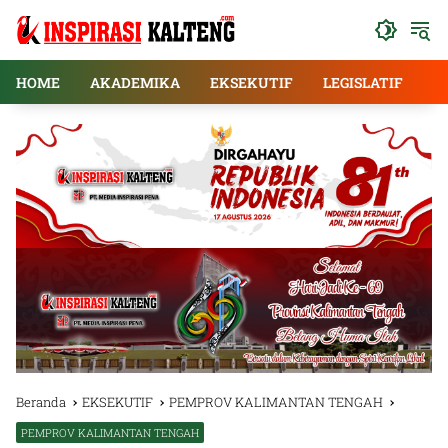
Langsung
ke
konten
HOME
AKADEMIKA
EKSEKUTIF
LEGISLATIF
E
Beranda
EKSEKUTIF
PEMPROV KALIMANTAN TENGAH
PEMPROV KALIMANTAN TENGAH