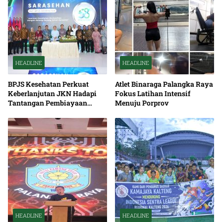
HEADLINE
HEADLINE
BPJS Kesehatan Perkuat
Atlet Binaraga Palangka Raya
Keberlanjutan JKN Hadapi
Fokus Latihan Intensif
Tantangan Pembiayaan
Menuju Porprov
Nasional Bersama
HEADLINE
HEADLINE