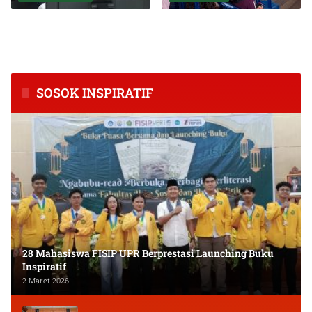
BPS Catat Kapuas Alami
Inkubasi Desa EKI
Inflasi Tertinggi di
Tingkatkan Kapasitas Usaha
Kalimantan Tengah
dan Keuangan Masyarakat
SOSOK INSPIRATIF
28 Mahasiswa FISIP UPR Berprestasi Launching Buku
Inspiratif
2 Maret 2026