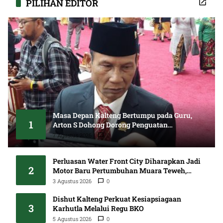
PILIHAN EDITOR
Masa Depan Kalteng Bertumpu pada Guru,
1
Arton S Dohong Dorong Penguatan
Pendidikan
7 Agustus 2026
0
Perluasan Water Front City Diharapkan Jadi
2
Motor Baru Pertumbuhan Muara Teweh,
DPRD Minta Proses Libatkan Masyarakat
3 Agustus 2026
0
Dishut Kalteng Perkuat Kesiapsiagaan
3
Karhutla Melalui Regu BKO
5 Agustus 2026
0