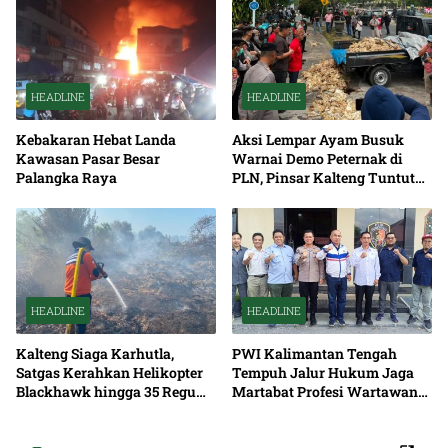
HEADLINE
HEADLINE
Kebakaran Hebat Landa
Aksi Lempar Ayam Busuk
Kawasan Pasar Besar
Warnai Demo Peternak di
Palangka Raya
PLN, Pinsar Kalteng Tuntut
Solusi Pemadaman Listrik
HEADLINE
HEADLINE
Kalteng Siaga Karhutla,
PWI Kalimantan Tengah
Satgas Kerahkan Helikopter
Tempuh Jalur Hukum Jaga
Blackhawk hingga 35 Regu
Martabat Profesi Wartawan
Pemadaman
Bersama