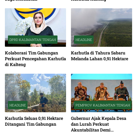
DPRD KALIMANTAN TENGAH
HEADLINE
Kolaborasi Tim Gabungan
Karhutla di Tahura Sabaru
Perkuat Pencegahan Karhutla
Melanda Lahan 0,91 Hektare
di Kalteng
HEADLINE
PEMPROV KALIMANTAN TENGAH
Karhutla Seluas 0,91 Hektare
Gubernur Ajak Kepala Desa
Ditangani Tim Gabungan
dan Lurah Perkuat
Akuntabilitas Demi
Percepatan Pembangunan