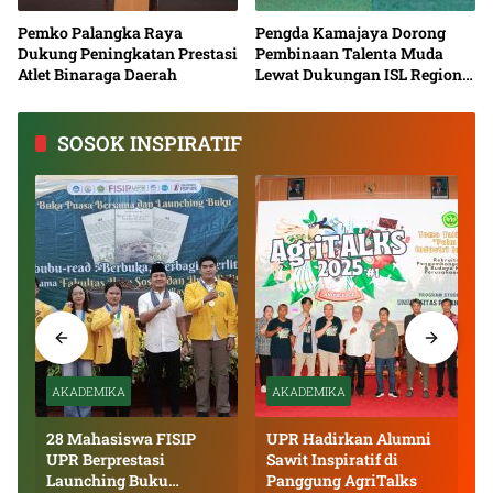
Pemko Palangka Raya
Pengda Kamajaya Dorong
Dukung Peningkatan Prestasi
Pembinaan Talenta Muda
Atlet Binaraga Daerah
Lewat Dukungan ISL Regional
Kalimantan Tengah 2026
SOSOK INSPIRATIF
AKADEMIKA
AKADEMIKA
28 Mahasiswa FISIP
UPR Hadirkan Alumni
UPR Berprestasi
Sawit Inspiratif di
Launching Buku
Panggung AgriTalks