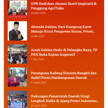
UPR Hadirkan Alumni Sawit Inspiratif di
Panggung AgriTalks
20 Mei 2025
Ahmada Dahlan: Dari Kampung Karet
Menuju Kursi Pengawas Siaran, Potret
Pejuang Muda Kalimantan Tengah
11 Mei 2025
Aisah Dahlan Hadir di Palangka Raya, TP
PKK Buka Kajian Inspiratif
7 Mei 2025
Perempuan Kalteng Diminta Bangkit dan
Ambil Peran Pembangunan Daerah
21 April 2025
Dukungan Pemerintah Daerah Iringi
Langkah Nadia di Ajang Puteri Indonesia
2025
13 April 2025