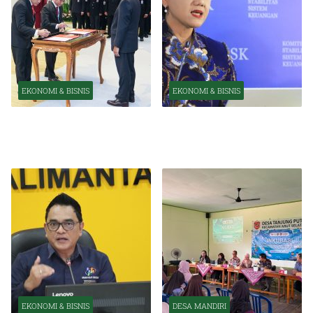
EKONOMI & BISNIS
EKONOMI & BISNIS
Pelantikan Pejabat Baru
OJK Optimistis Ekonomi
Perkuat Transformasi
Indonesia Tetap Tumbuh
Organisasi OJK
Kuat Tahun Ini
EKONOMI & BISNIS
DESA MANDIRI