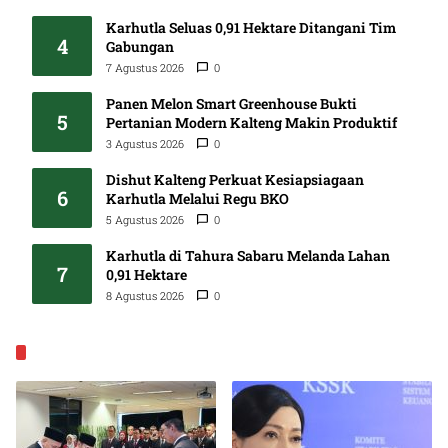
Karhutla Seluas 0,91 Hektare Ditangani Tim
4
Gabungan
7 Agustus 2026
0
Panen Melon Smart Greenhouse Bukti
5
Pertanian Modern Kalteng Makin Produktif
3 Agustus 2026
0
Dishut Kalteng Perkuat Kesiapsiagaan
6
Karhutla Melalui Regu BKO
5 Agustus 2026
0
Karhutla di Tahura Sabaru Melanda Lahan
7
0,91 Hektare
8 Agustus 2026
0
EKONOMI & BISNIS