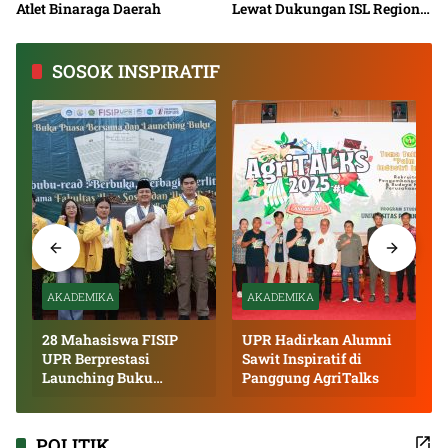
Atlet Binaraga Daerah
Lewat Dukungan ISL Regional
Kalimantan Tengah 2026
SOSOK INSPIRATIF
AKADEMIKA
AKADEMIKA
28 Mahasiswa FISIP
UPR Hadirkan Alumni
UPR Berprestasi
Sawit Inspiratif di
Launching Buku
Panggung AgriTalks
Inspiratif
POLITIK