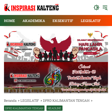
Langsung
ke
konten
HOME
AKADEMIKA
EKSEKUTIF
LEGISLATIF
E
Beranda
LEGISLATIF
DPRD KALIMANTAN TENGAH
DPRD KALIMANTAN TENGAH
HEADLINE