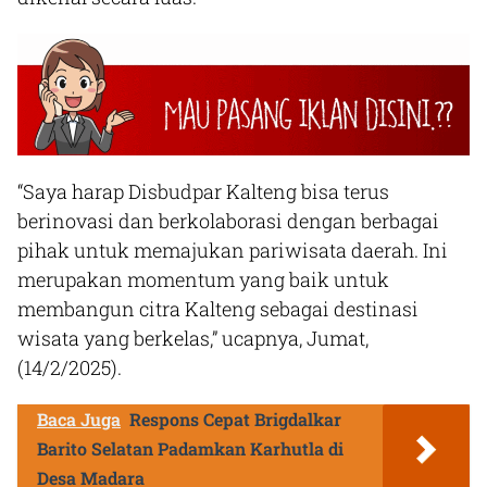
“Saya harap Disbudpar Kalteng bisa terus
berinovasi dan berkolaborasi dengan berbagai
pihak untuk memajukan pariwisata daerah. Ini
merupakan momentum yang baik untuk
membangun citra Kalteng sebagai destinasi
wisata yang berkelas,” ucapnya, Jumat,
(14/2/2025).
Baca Juga
Respons Cepat Brigdalkar
Barito Selatan Padamkan Karhutla di
Desa Madara