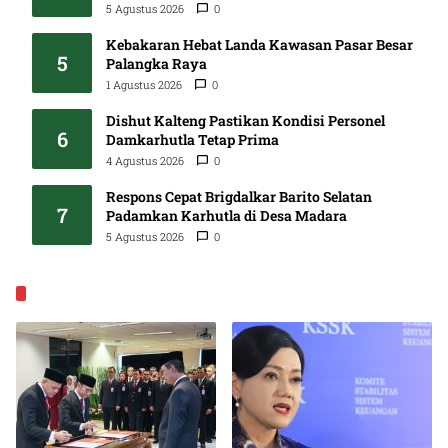
5 Agustus 2026
0
Kebakaran Hebat Landa Kawasan Pasar Besar
5
Palangka Raya
1 Agustus 2026
0
Dishut Kalteng Pastikan Kondisi Personel
6
Damkarhutla Tetap Prima
4 Agustus 2026
0
Respons Cepat Brigdalkar Barito Selatan
7
Padamkan Karhutla di Desa Madara
5 Agustus 2026
0
EKONOMI & BISNIS