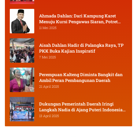
Ahmada Dahlan: Dari Kampung Karet
Menuju Kursi Pengawas Siaran, Potret
Pejuang Muda Kalimantan Tengah
11 Mei 2025
Aisah Dahlan Hadir di Palangka Raya, TP
PKK Buka Kajian Inspiratif
7 Mei 2025
Perempuan Kalteng Diminta Bangkit dan
Ambil Peran Pembangunan Daerah
21 April 2025
Dukungan Pemerintah Daerah Iringi
Langkah Nadia di Ajang Puteri Indonesia
2025
13 April 2025