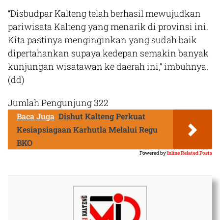
“Disbudpar Kalteng telah berhasil mewujudkan
pariwisata Kalteng yang menarik di provinsi ini.
Kita pastinya menginginkan yang sudah baik
dipertahankan supaya kedepan semakin banyak
kunjungan wisatawan ke daerah ini,” imbuhnya.
(dd)
Jumlah Pengunjung
322
Baca Juga
Dishut Kalteng Perkuat
Kesiapsiagaan Karhutla Melalui Regu
BKO
Powered by
Inline Related Posts