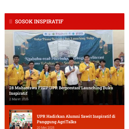
Kalimantan Tengah
dan Keuangan Masyarakat
SOSOK INSPIRATIF
28 Mahasiswa FISIP UPR Berprestasi Launching Buku
Inspiratif
2 Maret 2026
UPR Hadirkan Alumni Sawit Inspiratif di
Panggung AgriTalks
20 Mei 2025