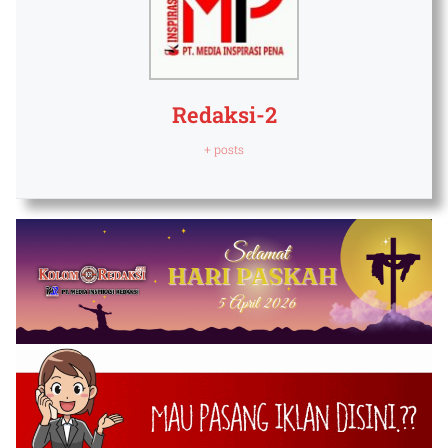
Redaksi-2
+ posts