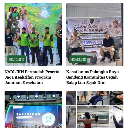
HEADLINE
HEADLINE
NADI JKN Permudah Peserta
Kasatlantas Palangka Raya
Jaga Keaktifan Program
Gandeng Komunitas Cegah
Jaminan Kesehatan
Balap Liar Sejak Dini