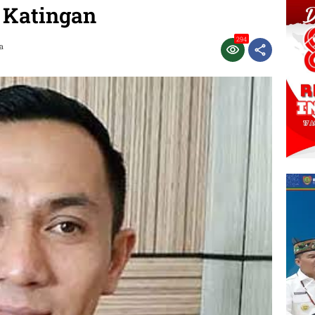
 Katingan
294
a