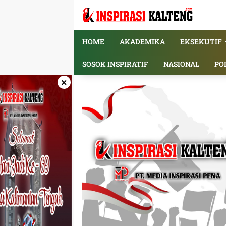
Langsung
ke
konten
HOME
AKADEMIKA
EKSEKUTIF
SOSOK INSPIRATIF
NASIONAL
PO
×