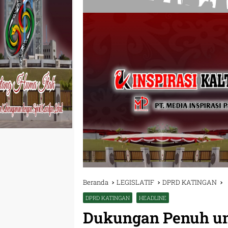
Beranda
LEGISLATIF
DPRD KATINGAN
DPRD KATINGAN
HEADLINE
Dukungan Penuh un