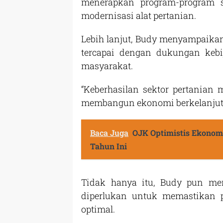
menerapkan program-program s
modernisasi alat pertanian.
Lebih lanjut, Budy menyampaikan
tercapai dengan dukungan kebij
masyarakat.
“Keberhasilan sektor pertania
membangun ekonomi berkelanjutan
Baca Juga
OJK Optimistis Ekonom
Tahun Ini
Tidak hanya itu, Budy pun me
diperlukan untuk memastikan 
optimal.