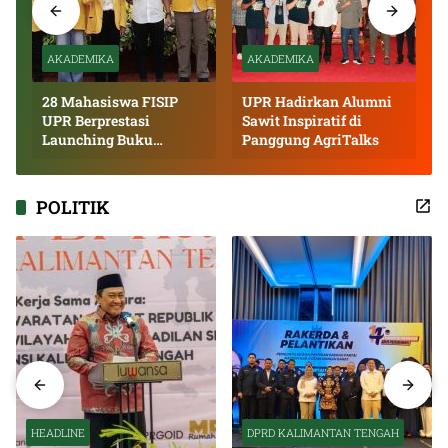
AKADEMIKA
AKADEMIKA
28 Mahasiswa FISIP
UPR Hadirkan Alumni
UPR Berprestasi
Sawit Inspiratif di
Launching Buku
Panggung AgriTalks
Inspiratif
POLITIK
HEADLINE
DPRD KALIMANTAN TENGAH