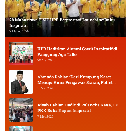
28 Mahasiswa FISIP UPR Berprestasi Launching Buku
Inspiratif
2 Maret 2026
UPR Hadirkan Alumni Sawit Inspiratif di
Panggung AgriTalks
20 Mei 2025
Ahmada Dahlan: Dari Kampung Karet
Menuju Kursi Pengawas Siaran, Potret
Pejuang Muda Kalimantan Tengah
11 Mei 2025
Aisah Dahlan Hadir di Palangka Raya, TP
PKK Buka Kajian Inspiratif
7 Mei 2025