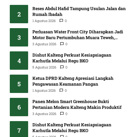
Reses Abdul Hafid Tampung Usulan Jalan dan
2
Rumah Ibadah
1 Agustus 2026
0
Perluasan Water Front City Diharapkan Jadi
3
Motor Baru Pertumbuhan Muara Teweh,
DPRD Minta Proses Libatkan Masyarakat
3 Agustus 2026
0
Dishut Kalteng Perkuat Kesiapsiagaan
4
Karhutla Melalui Regu BKO
5 Agustus 2026
0
Ketua DPRD Kalteng Apresiasi Langkah
5
Pengawasan Keamanan Pangan
1 Agustus 2026
0
Panen Melon Smart Greenhouse Bukti
6
Pertanian Modern Kalteng Makin Produktif
3 Agustus 2026
0
Dishut Kalteng Perkuat Kesiapsiagaan
7
Karhutla Melalui Regu BKO
5 Agustus 2026
0