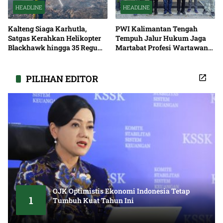
HEADLINE
HEADLINE
Kalteng Siaga Karhutla,
PWI Kalimantan Tengah
Satgas Kerahkan Helikopter
Tempuh Jalur Hukum Jaga
Blackhawk hingga 35 Regu
Martabat Profesi Wartawan
Pemadaman
Bersama
PILIHAN EDITOR
OJK Optimistis Ekonomi Indonesia Tetap
1
Tumbuh Kuat Tahun Ini
5 Agustus 2026
0