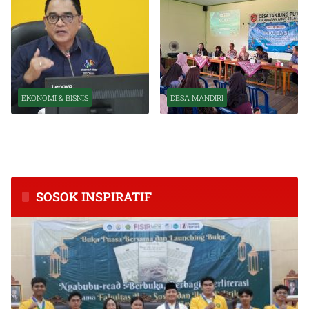
EKONOMI & BISNIS
DESA MANDIRI
BPS Catat Kapuas Alami
Inkubasi Desa EKI
Inflasi Tertinggi di
Tingkatkan Kapasitas Usaha
Kalimantan Tengah
dan Keuangan Masyarakat
SOSOK INSPIRATIF