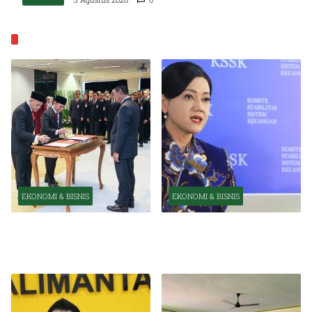
EKONOMI & BISNIS
EKONOMI & BISNIS
EKONOMI & BISNIS
Pelantikan Pejabat Baru
OJK Optimistis Ekonomi
Perkuat Transformasi
Indonesia Tetap Tumbuh
Organisasi OJK
Kuat Tahun Ini