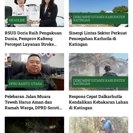
DISKOMINFOSTANDI KABUPATEN
HEADLINE
KATINGAN
RSUD Doris Raih Pengakuan
Sinergi Lintas Sektor Perkuat
Dunia, Pemprov Kalteng
Pencegahan Karhutla di
Percepat Layanan Stroke
Katingan
hingga Pelosok
DISKOMINFOSTANDI KABUPATEN
DPRD BARITO UTARA
KATINGAN
Pelebaran Jalan Muara
Respons Cepat Dalkarhutla
Teweh Harus Aman dan
Kendalikan Kebakaran Lahan
Ramah Warga, DPRD Soroti
di Katingan
Debu serta Standar K3