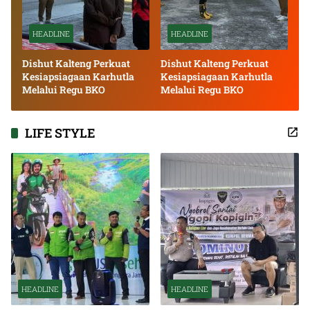
HEADLINE
HEADLINE
Dishut Kalteng Perkuat
Dishut Kalteng Perkuat
Kesiapsiagaan Karhutla
Kesiapsiagaan Karhutla
Melalui Regu BKO
Melalui Regu BKO
LIFE STYLE
HEADLINE
HEADLINE