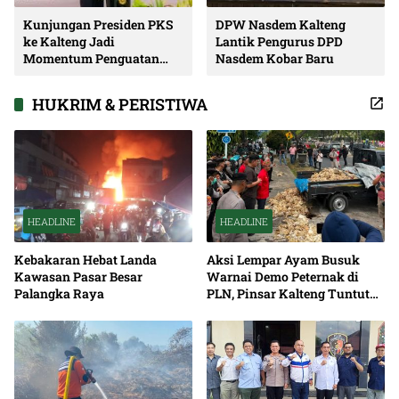
Kunjungan Presiden PKS
DPW Nasdem Kalteng
ke Kalteng Jadi
Lantik Pengurus DPD
Momentum Penguatan
Nasdem Kobar Baru
Soliditas dan Sinergi
Pembangunan
HUKRIM & PERISTIWA
HEADLINE
HEADLINE
Kebakaran Hebat Landa
Aksi Lempar Ayam Busuk
Kawasan Pasar Besar
Warnai Demo Peternak di
Palangka Raya
PLN, Pinsar Kalteng Tuntut
Solusi Pemadaman Listrik