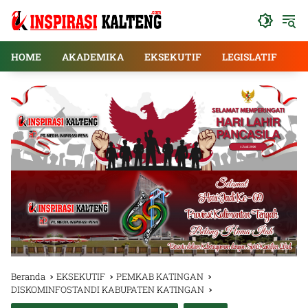
Langsung
ke
konten
HOME
AKADEMIKA
EKSEKUTIF
LEGISLATIF
E
Beranda
EKSEKUTIF
PEMKAB KATINGAN
DISKOMINFOSTANDI KABUPATEN KATINGAN