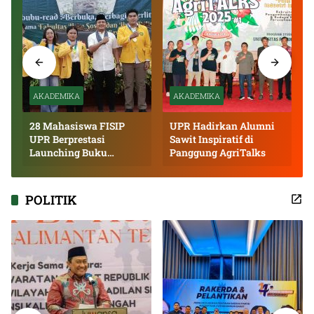
AKADEMIKA
AKADEMIKA
28 Mahasiswa FISIP
UPR Hadirkan Alumni
UPR Berprestasi
Sawit Inspiratif di
Launching Buku
Panggung AgriTalks
Inspiratif
POLITIK