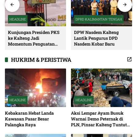
HEADLINE
DPRD KALIMANTAN TENGAH
Kunjungan Presiden PKS
DPW Nasdem Kalteng
ke Kalteng Jadi
Lantik Pengurus DPD
Momentum Penguatan
Nasdem Kobar Baru
Soliditas dan Sinergi
Pembangunan
HUKRIM & PERISTIWA
HEADLINE
HEADLINE
Kebakaran Hebat Landa
Aksi Lempar Ayam Busuk
Kawasan Pasar Besar
Warnai Demo Peternak di
Palangka Raya
PLN, Pinsar Kalteng Tuntut
Solusi Pemadaman Listrik