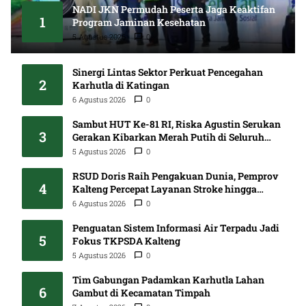
NADI JKN Permudah Peserta Jaga Keaktifan
1
Program Jaminan Kesehatan
5 Agustus 2026
0
Sinergi Lintas Sektor Perkuat Pencegahan
2
Karhutla di Katingan
6 Agustus 2026
0
Sambut HUT Ke-81 RI, Riska Agustin Serukan
3
Gerakan Kibarkan Merah Putih di Seluruh
Kalteng
5 Agustus 2026
0
RSUD Doris Raih Pengakuan Dunia, Pemprov
4
Kalteng Percepat Layanan Stroke hingga
Pelosok
6 Agustus 2026
0
Penguatan Sistem Informasi Air Terpadu Jadi
5
Fokus TKPSDA Kalteng
5 Agustus 2026
0
Tim Gabungan Padamkan Karhutla Lahan
6
Gambut di Kecamatan Timpah