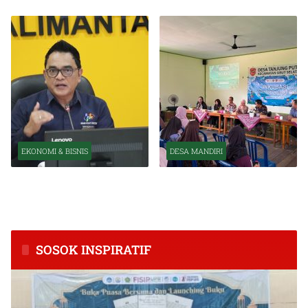
EKONOMI & BISNIS
DESA MANDIRI
BPS Catat Kapuas Alami
Inkubasi Desa EKI
Inflasi Tertinggi di
Tingkatkan Kapasitas Usaha
Kalimantan Tengah
dan Keuangan Masyarakat
SOSOK INSPIRATIF