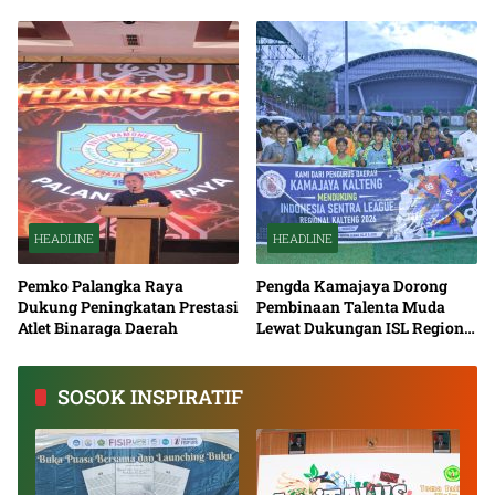
Nasional Bersama
HEADLINE
HEADLINE
Pemko Palangka Raya
Pengda Kamajaya Dorong
Dukung Peningkatan Prestasi
Pembinaan Talenta Muda
Atlet Binaraga Daerah
Lewat Dukungan ISL Regional
Kalimantan Tengah 2026
SOSOK INSPIRATIF