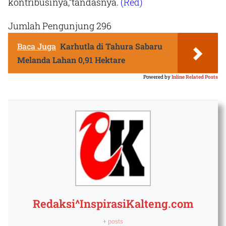
kontribusinya,”tandasnya.
(Red)
Jumlah Pengunjung
296
Baca Juga
Karhutla di Tahura Sabaru
Melanda Lahan 0,91 Hektare
Powered by
Inline Related Posts
Redaksi^InspirasiKalteng.com
+ posts