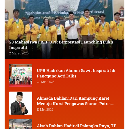
28 Mahasiswa FISIP UPR Berprestasi Launching Buku
Inspiratif
2 Maret 2026
UPR Hadirkan Alumni Sawit Inspiratif di
Panggung AgriTalks
20 Mei 2025
Ahmada Dahlan: Dari Kampung Karet
Menuju Kursi Pengawas Siaran, Potret
Pejuang Muda Kalimantan Tengah
11 Mei 2025
Aisah Dahlan Hadir di Palangka Raya, TP