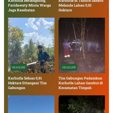
Karhutla Berlangsung,
Karhutla di Tahura Sabaru
Faridawaty Minta Warga
Melanda Lahan 0,91
Jaga Kesehatan
Hektare
HEADLINE
HEADLINE
Karhutla Seluas 0,91
Tim Gabungan Padamkan
Hektare Ditangani Tim
Karhutla Lahan Gambut di
Gabungan
Kecamatan Timpah