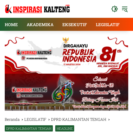
Langsung
ke
konten
HOME
AKADEMIKA
EKSEKUTIF
LEGISLATIF
E
Beranda
LEGISLATIF
DPRD KALIMANTAN TENGAH
DPRD KALIMANTAN TENGAH
HEADLINE