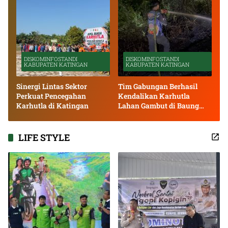
DISKOMINFOSTANDI
DISKOMINFOSTANDI
KABUPATEN KATINGAN
KABUPATEN KATINGAN
Sinergi Lintas Sektor
Tim Gabungan Berhasil
Perkuat Pencegahan
Kendalikan Karhutla
Karhutla di Katingan
Lahan Gambut di Baung
Bango
LIFE STYLE