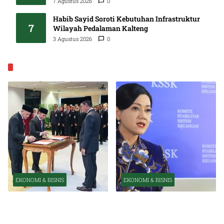
7 Agustus 2026
0
Habib Sayid Soroti Kebutuhan Infrastruktur
7
Wilayah Pedalaman Kalteng
3 Agustus 2026
0
EKONOMI & BISNIS
EKONOMI & BISNIS
EKONOMI & BISNIS
Pelantikan Pejabat Baru
OJK Optimistis Ekonomi
Perkuat Transformasi
Indonesia Tetap Tumbuh
Organisasi OJK
Kuat Tahun Ini