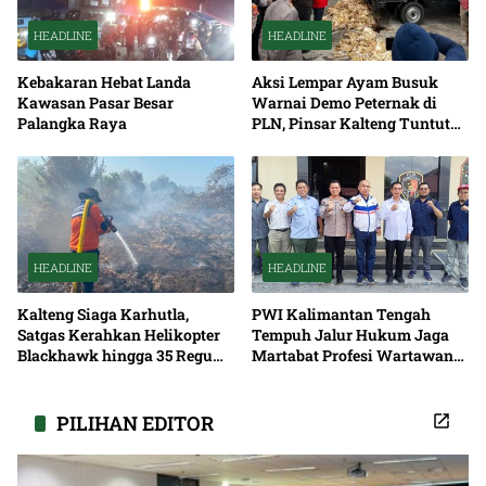
HEADLINE
HEADLINE
Kebakaran Hebat Landa
Aksi Lempar Ayam Busuk
Kawasan Pasar Besar
Warnai Demo Peternak di
Palangka Raya
PLN, Pinsar Kalteng Tuntut
Solusi Pemadaman Listrik
HEADLINE
HEADLINE
Kalteng Siaga Karhutla,
PWI Kalimantan Tengah
Satgas Kerahkan Helikopter
Tempuh Jalur Hukum Jaga
Blackhawk hingga 35 Regu
Martabat Profesi Wartawan
Pemadaman
Bersama
PILIHAN EDITOR