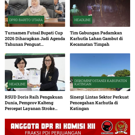
DPRD BARITO UTARA
HEADLINE
Turnamen Futsal Bupati Cup
Tim Gabungan Padamkan
2026 Diharapkan Jadi Agenda
Karhutla Lahan Gambut di
Tahunan Penguat
Kecamatan Timpah
Kebersamaan
DISKOMINFOSTANDI KABUPATEN
HEADLINE
KATINGAN
RSUD Doris Raih Pengakuan
Sinergi Lintas Sektor Perkuat
Dunia, Pemprov Kalteng
Pencegahan Karhutla di
Percepat Layanan Stroke
Katingan
hingga Pelosok