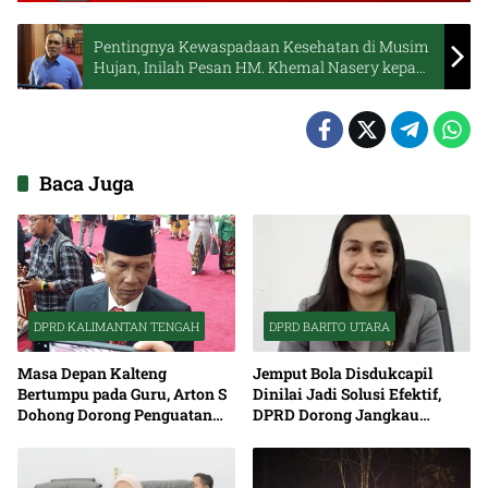
Pentingnya Kewaspadaan Kesehatan di Musim
Hujan, Inilah Pesan HM. Khemal Nasery kepada
Masyarakat
Baca Juga
DPRD KALIMANTAN TENGAH
DPRD BARITO UTARA
Masa Depan Kalteng
Jemput Bola Disdukcapil
Bertumpu pada Guru, Arton S
Dinilai Jadi Solusi Efektif,
Dohong Dorong Penguatan
DPRD Dorong Jangkau
Pendidikan
Seluruh Desa