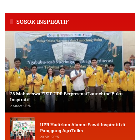
Kalimantan Tengah
dan Keuangan Masyarakat
SOSOK INSPIRATIF
28 Mahasiswa FISIP UPR Berprestasi Launching Buku
Inspiratif
2 Maret 2026
UPR Hadirkan Alumni Sawit Inspiratif di
Panggung AgriTalks
20 Mei 2025