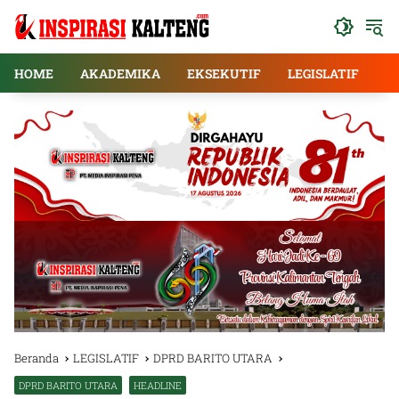
Langsung
ke
konten
HOME
AKADEMIKA
EKSEKUTIF
LEGISLATIF
E
Beranda
LEGISLATIF
DPRD BARITO UTARA
DPRD BARITO UTARA
HEADLINE