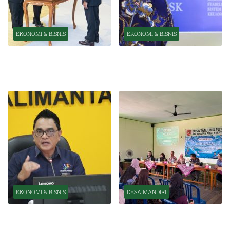
EKONOMI & BISNIS
EKONOMI & BISNIS
Pelantikan Pejabat Baru
OJK Optimistis Ekonomi
Perkuat Transformasi
Indonesia Tetap Tumbuh
Organisasi OJK
Kuat Tahun Ini
EKONOMI & BISNIS
DESA MANDIRI
BPS Catat Kapuas Alami
Inkubasi Desa EKI
Inflasi Tertinggi di
Tingkatkan Kapasitas Usaha