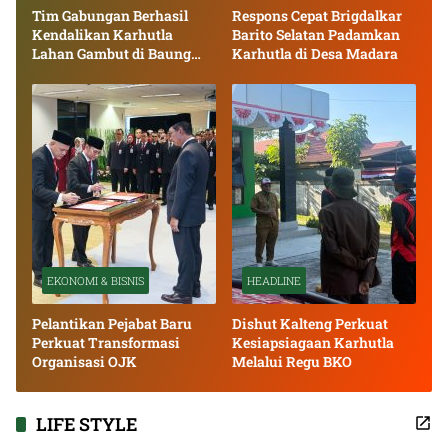
Tim Gabungan Berhasil
Respons Cepat Brigdalkar
Kendalikan Karhutla
Barito Selatan Padamkan
Lahan Gambut di Baung
Karhutla di Desa Madara
Bango
EKONOMI & BISNIS
HEADLINE
Pelantikan Pejabat Baru
Dishut Kalteng Perkuat
Perkuat Transformasi
Kesiapsiagaan Karhutla
Organisasi OJK
Melalui Regu BKO
LIFE STYLE