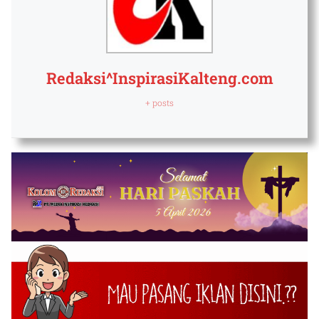
Redaksi^InspirasiKalteng.com
+ posts