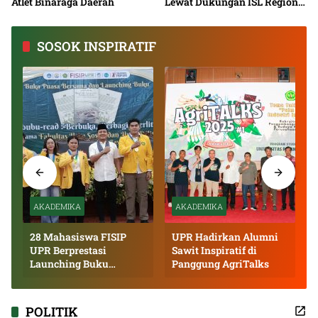
Atlet Binaraga Daerah
Lewat Dukungan ISL Regional
Kalimantan Tengah 2026
SOSOK INSPIRATIF
AKADEMIKA
AKADEMIKA
28 Mahasiswa FISIP
UPR Hadirkan Alumni
UPR Berprestasi
Sawit Inspiratif di
Launching Buku
Panggung AgriTalks
Inspiratif
POLITIK