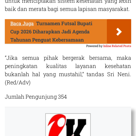
untuk menciptakan sistem kesehatan yang lebih
baik dan merata bagi semua lapisan masyarakat.
Baca Juga
Turnamen Futsal Bupati
Cup 2026 Diharapkan Jadi Agenda
Tahunan Penguat Kebersamaan
Powered by
Inline Related Posts
“Jika semua pihak bergerak bersama, maka
peningkatan kualitas layanan kesehatan
bukanlah hal yang mustahil,” tandas Sri Neni.
(Red/Adv)
Jumlah Pengunjung
354