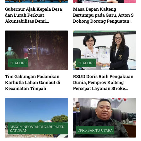
Gubernur Ajak Kepala Desa
Masa Depan Kalteng
dan Lurah Perkuat
Bertumpu pada Guru, Arton S
Akuntabilitas Demi
Dohong Dorong Penguatan
Percepatan Pembangunan
Pendidikan
Kalteng
HEADLINE
HEADLINE
Tim Gabungan Padamkan
RSUD Doris Raih Pengakuan
Karhutla Lahan Gambut di
Dunia, Pemprov Kalteng
Kecamatan Timpah
Percepat Layanan Stroke
hingga Pelosok
DISKOMINFOSTANDI KABUPATEN
KATINGAN
DPRD BARITO UTARA