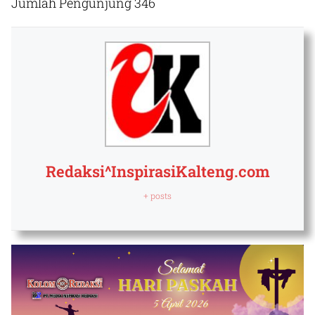
Jumlah Pengunjung
346
Redaksi^InspirasiKalteng.com
+ posts