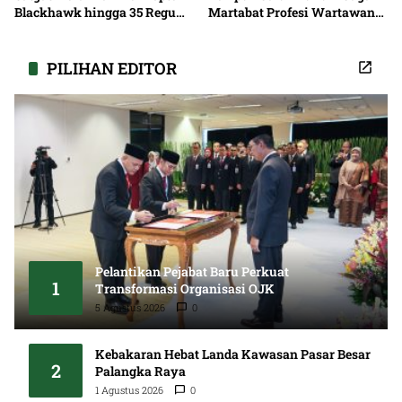
Blackhawk hingga 35 Regu
Martabat Profesi Wartawan
Pemadaman
Bersama
PILIHAN EDITOR
Pelantikan Pejabat Baru Perkuat
1
Transformasi Organisasi OJK
5 Agustus 2026
0
Kebakaran Hebat Landa Kawasan Pasar Besar
2
Palangka Raya
1 Agustus 2026
0