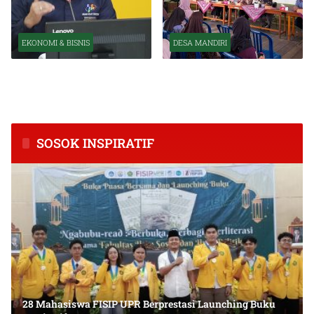
EKONOMI & BISNIS
DESA MANDIRI
BPS Catat Kapuas Alami
Inkubasi Desa EKI
Inflasi Tertinggi di
Tingkatkan Kapasitas Usaha
Kalimantan Tengah
dan Keuangan Masyarakat
SOSOK INSPIRATIF
28 Mahasiswa FISIP UPR Berprestasi Launching Buku