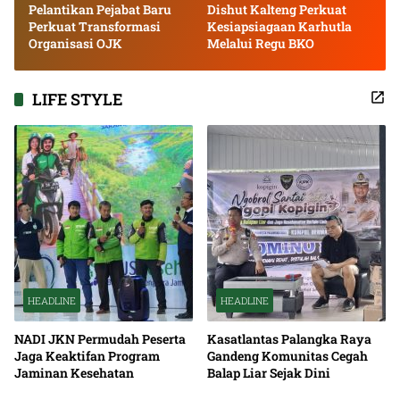
Pelantikan Pejabat Baru
Dishut Kalteng Perkuat
Perkuat Transformasi
Kesiapsiagaan Karhutla
Organisasi OJK
Melalui Regu BKO
LIFE STYLE
HEADLINE
HEADLINE
NADI JKN Permudah Peserta
Kasatlantas Palangka Raya
Jaga Keaktifan Program
Gandeng Komunitas Cegah
Jaminan Kesehatan
Balap Liar Sejak Dini