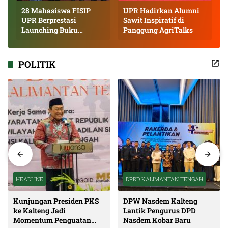
28 Mahasiswa FISIP
UPR Hadirkan Alumni
UPR Berprestasi
Sawit Inspiratif di
Launching Buku
Panggung AgriTalks
Inspiratif
POLITIK
HEADLINE
DPRD KALIMANTAN TENGAH
Kunjungan Presiden PKS
DPW Nasdem Kalteng
ke Kalteng Jadi
Lantik Pengurus DPD
Momentum Penguatan
Nasdem Kobar Baru