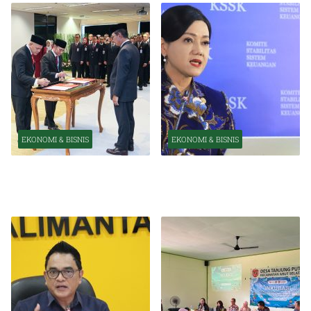
EKONOMI & BISNIS
EKONOMI & BISNIS
Pelantikan Pejabat Baru
OJK Optimistis Ekonomi
Perkuat Transformasi
Indonesia Tetap Tumbuh
Organisasi OJK
Kuat Tahun Ini