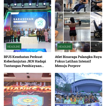
HEADLINE
HEADLINE
BPJS Kesehatan Perkuat
Atlet Binaraga Palangka Raya
Keberlanjutan JKN Hadapi
Fokus Latihan Intensif
Tantangan Pembiayaan
Menuju Porprov
Nasional Bersama