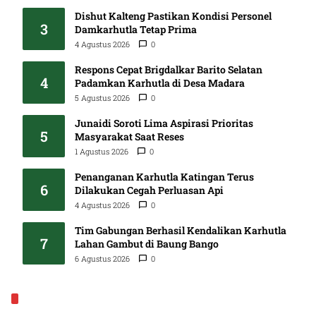
Dishut Kalteng Pastikan Kondisi Personel
3
Damkarhutla Tetap Prima
4 Agustus 2026
0
Respons Cepat Brigdalkar Barito Selatan
4
Padamkan Karhutla di Desa Madara
5 Agustus 2026
0
Junaidi Soroti Lima Aspirasi Prioritas
5
Masyarakat Saat Reses
1 Agustus 2026
0
Penanganan Karhutla Katingan Terus
6
Dilakukan Cegah Perluasan Api
4 Agustus 2026
0
Tim Gabungan Berhasil Kendalikan Karhutla
7
Lahan Gambut di Baung Bango
6 Agustus 2026
0
EKONOMI & BISNIS