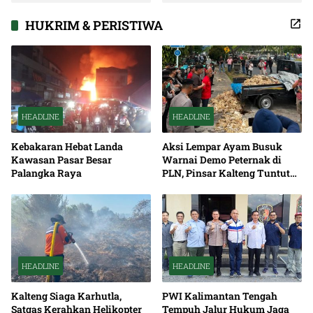
Soliditas dan Sinergi
Pembangunan
HUKRIM & PERISTIWA
HEADLINE
HEADLINE
Kebakaran Hebat Landa
Aksi Lempar Ayam Busuk
Kawasan Pasar Besar
Warnai Demo Peternak di
Palangka Raya
PLN, Pinsar Kalteng Tuntut
Solusi Pemadaman Listrik
HEADLINE
HEADLINE
Kalteng Siaga Karhutla,
PWI Kalimantan Tengah
Satgas Kerahkan Helikopter
Tempuh Jalur Hukum Jaga