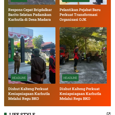
Respons Cepat Brigdalkar
Pelantikan Pejabat Baru
Barito Selatan Padamkan
Perkuat Transformasi
Karhutla di Desa Madara
Organisasi OJK
HEADLINE
HEADLINE
Dishut Kalteng Perkuat
Dishut Kalteng Perkuat
Kesiapsiagaan Karhutla
Kesiapsiagaan Karhutla
Melalui Regu BKO
Melalui Regu BKO
LIFE STYLE