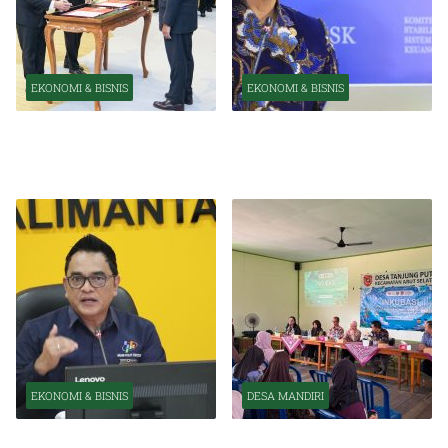
EKONOMI & BISNIS
EKONOMI & BISNIS
Pelantikan Pejabat Baru
OJK Optimistis Ekonomi
Perkuat Transformasi
Indonesia Tetap Tumbuh
Organisasi OJK
Kuat Tahun Ini
EKONOMI & BISNIS
DESA MANDIRI
BPS Catat Kapuas Alami
Inkubasi Desa EKI