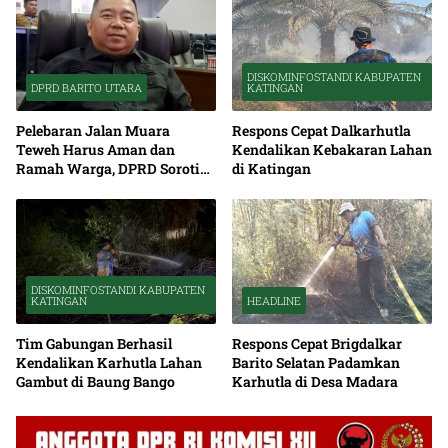
DISKOMINFOSTANDI KABUPATEN
DPRD BARITO UTARA
KATINGAN
Pelebaran Jalan Muara
Respons Cepat Dalkarhutla
Teweh Harus Aman dan
Kendalikan Kebakaran Lahan
Ramah Warga, DPRD Soroti
di Katingan
Debu serta Standar K3
DISKOMINFOSTANDI KABUPATEN
KATINGAN
HEADLINE
Tim Gabungan Berhasil
Respons Cepat Brigdalkar
Kendalikan Karhutla Lahan
Barito Selatan Padamkan
Gambut di Baung Bango
Karhutla di Desa Madara