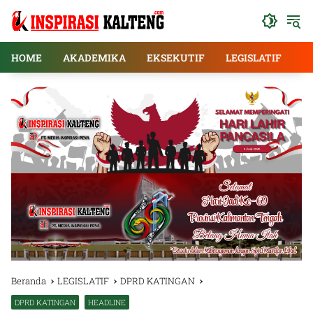
Langsung
ke
konten
HOME
AKADEMIKA
EKSEKUTIF
LEGISLATIF
E
Beranda
LEGISLATIF
DPRD KATINGAN
DPRD KATINGAN
HEADLINE