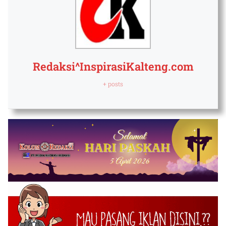
Redaksi^InspirasiKalteng.com
+ posts