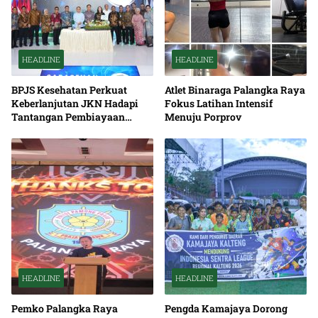
HEADLINE
HEADLINE
BPJS Kesehatan Perkuat
Atlet Binaraga Palangka Raya
Keberlanjutan JKN Hadapi
Fokus Latihan Intensif
Tantangan Pembiayaan
Menuju Porprov
Nasional Bersama
HEADLINE
HEADLINE
Pemko Palangka Raya
Pengda Kamajaya Dorong