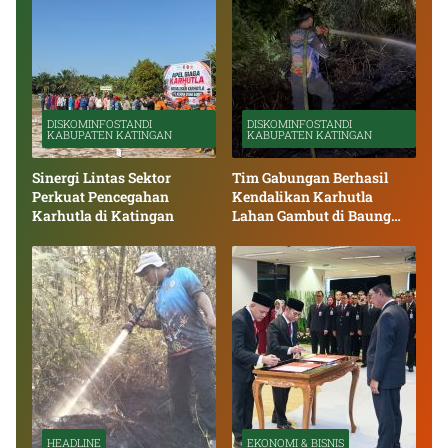
DISKOMINFOSTANDI
DISKOMINFOSTANDI
KABUPATEN KATINGAN
KABUPATEN KATINGAN
Sinergi Lintas Sektor
Tim Gabungan Berhasil
Perkuat Pencegahan
Kendalikan Karhutla
Karhutla di Katingan
Lahan Gambut di Baung
Bango
HEADLINE
EKONOMI & BISNIS