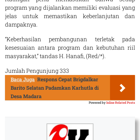
program yang dijalankan memiliki evaluasi yang
jelas untuk memastikan keberlanjutan dan
dampaknya.
“Keberhasilan pembangunan terletak pada
kesesuaian antara program dan kebutuhan riil
masyarakat,” tandas H. Hanafi, (Red/*).
Jumlah Pengunjung
333
Baca Juga
Respons Cepat Brigdalkar
Barito Selatan Padamkan Karhutla di
Desa Madara
Powered by
Inline Related Posts