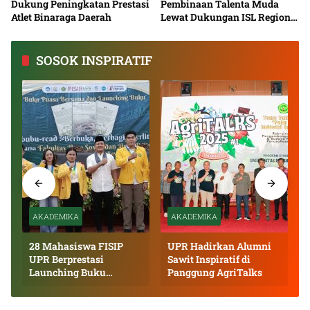
Dukung Peningkatan Prestasi
Pembinaan Talenta Muda
Atlet Binaraga Daerah
Lewat Dukungan ISL Regional
Kalimantan Tengah 2026
SOSOK INSPIRATIF
AKADEMIKA
AKADEMIKA
28 Mahasiswa FISIP
UPR Hadirkan Alumni
UPR Berprestasi
Sawit Inspiratif di
Launching Buku
Panggung AgriTalks
Inspiratif