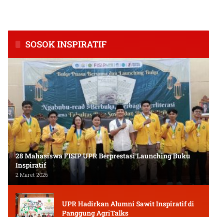
Inflasi Tertinggi di
Tingkatkan Kapasitas Usaha
Kalimantan Tengah
dan Keuangan Masyarakat
SOSOK INSPIRATIF
28 Mahasiswa FISIP UPR Berprestasi Launching Buku
Inspiratif
2 Maret 2026
UPR Hadirkan Alumni Sawit Inspiratif di
Panggung AgriTalks