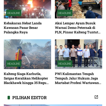
HEADLINE
HEADLINE
Kebakaran Hebat Landa
Aksi Lempar Ayam Busuk
Kawasan Pasar Besar
Warnai Demo Peternak di
Palangka Raya
PLN, Pinsar Kalteng Tuntut
Solusi Pemadaman Listrik
HEADLINE
HEADLINE
Kalteng Siaga Karhutla,
PWI Kalimantan Tengah
Satgas Kerahkan Helikopter
Tempuh Jalur Hukum Jaga
Blackhawk hingga 35 Regu
Martabat Profesi Wartawan
Pemadaman
Bersama
PILIHAN EDITOR