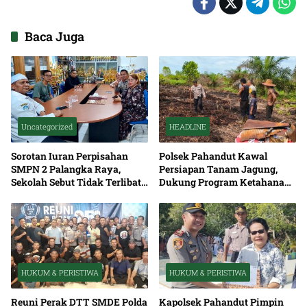
Baca Juga
Uncategorized
HEADLINE
Sorotan Iuran Perpisahan
Polsek Pahandut Kawal
SMPN 2 Palangka Raya,
Persiapan Tanam Jagung,
Sekolah Sebut Tidak Terlibat
Dukung Program Ketahanan
Penentuan Biaya
Pangan Nasional
HUKUM & PERISTIWA
HUKUM & PERISTIWA
Reuni Perak DTT SMDE Polda
Kapolsek Pahandut Pimpin