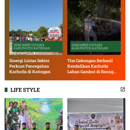
DISKOMINFOSTANDI
DISKOMINFOSTANDI
KABUPATEN KATINGAN
KABUPATEN KATINGAN
Sinergi Lintas Sektor
Tim Gabungan Berhasil
Perkuat Pencegahan
Kendalikan Karhutla
Karhutla di Katingan
Lahan Gambut di Baung
Bango
LIFE STYLE