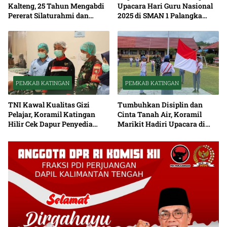
Kalteng, 25 Tahun Mengabdi
Upacara Hari Guru Nasional
Pererat Silaturahmi dan
2025 di SMAN 1 Palangka
Kepedulian Sosial
Raya, Tekankan Peran Guru
dan Bahaya Narkoba
PEMKAB KATINGAN
PEMKAB KATINGAN
TNI Kawal Kualitas Gizi
Tumbuhkan Disiplin dan
Pelajar, Koramil Katingan
Cinta Tanah Air, Koramil
Hilir Cek Dapur Penyedia
Marikit Hadiri Upacara di
Makanan Sekolah
SMAN 1 Marikit