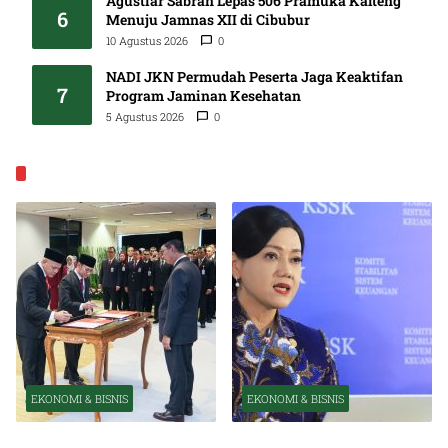
Agustiar Sabran Lepas 506 Pramuka Kalteng
6
Menuju Jamnas XII di Cibubur
10 Agustus 2026
0
NADI JKN Permudah Peserta Jaga Keaktifan
7
Program Jaminan Kesehatan
5 Agustus 2026
0
EKONOMI & BISNIS
EKONOMI & BISNIS
EKONOMI & BISNIS
Pelantikan Pejabat Baru
OJK Optimistis Ekonomi