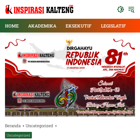
Langsung
ke
konten
HOME
AKADEMIKA
EKSEKUTIF
LEGISLATIF
E
Beranda
Uncategorized
Uncategorized