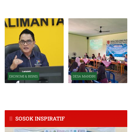
Perkuat Transformasi
Indonesia Tetap Tumbuh
Organisasi OJK
Kuat Tahun Ini
EKONOMI & BISNIS
DESA MANDIRI
BPS Catat Kapuas Alami
Inkubasi Desa EKI
Inflasi Tertinggi di
Tingkatkan Kapasitas Usaha
Kalimantan Tengah
dan Keuangan Masyarakat
SOSOK INSPIRATIF