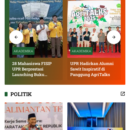
AKADEMIKA
AKADEMIKA
28 Mahasiswa FISIP
UPR Hadirkan Alumni
UPR Berprestasi
Sawit Inspiratif di
Launching Buku
Panggung AgriTalks
Inspiratif
POLITIK