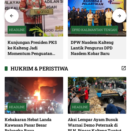
HEADLINE
DPRD KALIMANTAN TENGAH
Kunjungan Presiden PKS
DPW Nasdem Kalteng
ke Kalteng Jadi
Lantik Pengurus DPD
Momentum Penguatan
Nasdem Kobar Baru
Soliditas dan Sinergi
Pembangunan
HUKRIM & PERISTIWA
HEADLINE
HEADLINE
Kebakaran Hebat Landa
Aksi Lempar Ayam Busuk
Kawasan Pasar Besar
Warnai Demo Peternak di
Palangka Raya
PLN, Pinsar Kalteng Tuntut