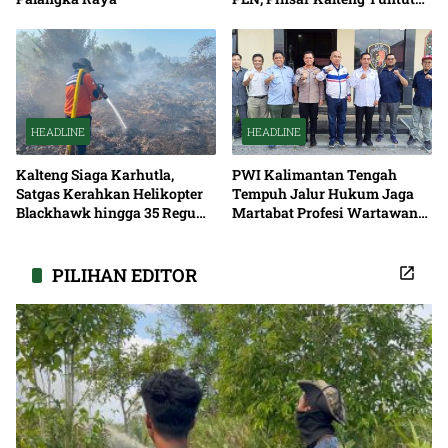
Solusi Pemadaman Listrik
HEADLINE
HEADLINE
Kalteng Siaga Karhutla,
PWI Kalimantan Tengah
Satgas Kerahkan Helikopter
Tempuh Jalur Hukum Jaga
Blackhawk hingga 35 Regu
Martabat Profesi Wartawan
Pemadaman
Bersama
PILIHAN EDITOR