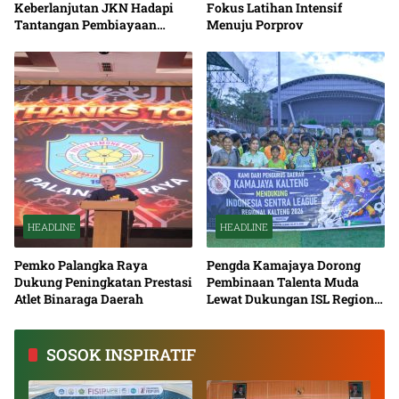
Keberlanjutan JKN Hadapi
Fokus Latihan Intensif
Tantangan Pembiayaan
Menuju Porprov
Nasional Bersama
HEADLINE
HEADLINE
Pemko Palangka Raya
Pengda Kamajaya Dorong
Dukung Peningkatan Prestasi
Pembinaan Talenta Muda
Atlet Binaraga Daerah
Lewat Dukungan ISL Regional
Kalimantan Tengah 2026
SOSOK INSPIRATIF