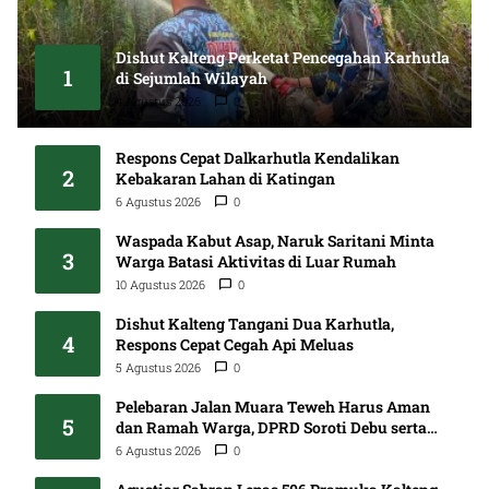
Dishut Kalteng Perketat Pencegahan Karhutla
1
di Sejumlah Wilayah
4 Agustus 2026
0
Respons Cepat Dalkarhutla Kendalikan
2
Kebakaran Lahan di Katingan
6 Agustus 2026
0
Waspada Kabut Asap, Naruk Saritani Minta
3
Warga Batasi Aktivitas di Luar Rumah
10 Agustus 2026
0
Dishut Kalteng Tangani Dua Karhutla,
4
Respons Cepat Cegah Api Meluas
5 Agustus 2026
0
Pelebaran Jalan Muara Teweh Harus Aman
5
dan Ramah Warga, DPRD Soroti Debu serta
Standar K3
6 Agustus 2026
0