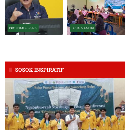
EKONOMI & BISNIS
DESA MANDIRI
BPS Catat Kapuas Alami
Inkubasi Desa EKI
Inflasi Tertinggi di
Tingkatkan Kapasitas Usaha
Kalimantan Tengah
dan Keuangan Masyarakat
SOSOK INSPIRATIF