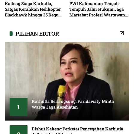
Kalteng Siaga Karhutla,
PWI Kalimantan Tengah
Satgas Kerahkan Helikopter
Tempuh Jalur Hukum Jaga
Blackhawk hingga 35 Regu
Martabat Profesi Wartawan
Pemadaman
Bersama
PILIHAN EDITOR
Karhutla Berlangsung, Faridawaty Minta
1
Warga Jaga Kesehatan
8 Agustus 2026
0
Dishut Kalteng Perketat Pencegahan Karhutla