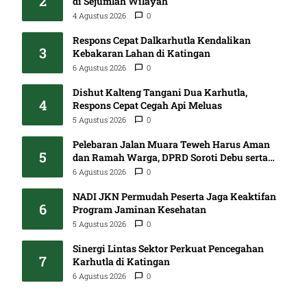
2
di Sejumlah Wilayah
4 Agustus 2026
0
Respons Cepat Dalkarhutla Kendalikan
3
Kebakaran Lahan di Katingan
6 Agustus 2026
0
Dishut Kalteng Tangani Dua Karhutla,
4
Respons Cepat Cegah Api Meluas
5 Agustus 2026
0
Pelebaran Jalan Muara Teweh Harus Aman
5
dan Ramah Warga, DPRD Soroti Debu serta
Standar K3
6 Agustus 2026
0
NADI JKN Permudah Peserta Jaga Keaktifan
6
Program Jaminan Kesehatan
5 Agustus 2026
0
Sinergi Lintas Sektor Perkuat Pencegahan
7
Karhutla di Katingan
6 Agustus 2026
0