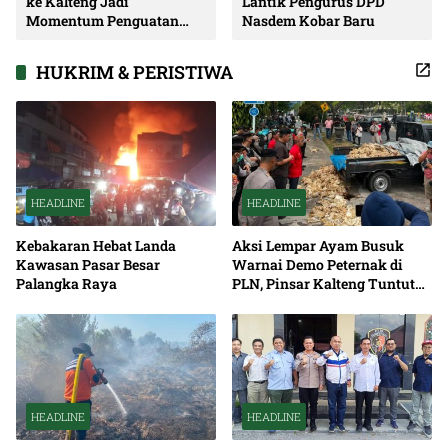
ke Kalteng Jadi
Lantik Pengurus DPD
Momentum Penguatan
Nasdem Kobar Baru
Soliditas dan Sinergi
Pembangunan
HUKRIM & PERISTIWA
HEADLINE
HEADLINE
Kebakaran Hebat Landa
Aksi Lempar Ayam Busuk
Kawasan Pasar Besar
Warnai Demo Peternak di
Palangka Raya
PLN, Pinsar Kalteng Tuntut
Solusi Pemadaman Listrik
HEADLINE
HEADLINE