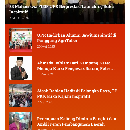
28 Mahasiswa FISIP UPR Berprestasi Launching Buku
Inspiratif
2 Maret 2026
UPR Hadirkan Alumni Sawit Inspiratif di
Panggung AgriTalks
20 Mei 2025
Ahmada Dahlan: Dari Kampung Karet
Menuju Kursi Pengawas Siaran, Potret
Pejuang Muda Kalimantan Tengah
11 Mei 2025
Aisah Dahlan Hadir di Palangka Raya, TP
PKK Buka Kajian Inspiratif
7 Mei 2025
Perempuan Kalteng Diminta Bangkit dan
Ambil Peran Pembangunan Daerah
21 April 2025