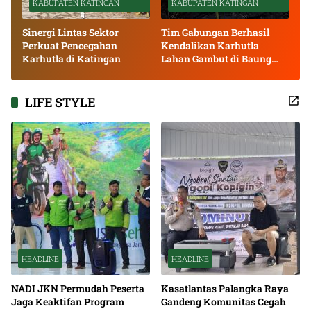
KABUPATEN KATINGAN
KABUPATEN KATINGAN
Sinergi Lintas Sektor
Tim Gabungan Berhasil
Perkuat Pencegahan
Kendalikan Karhutla
Karhutla di Katingan
Lahan Gambut di Baung
Bango
LIFE STYLE
HEADLINE
HEADLINE
NADI JKN Permudah Peserta
Kasatlantas Palangka Raya
Jaga Keaktifan Program
Gandeng Komunitas Cegah