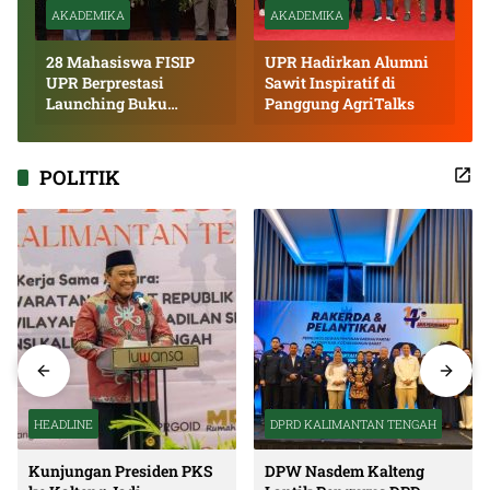
AKADEMIKA
AKADEMIKA
28 Mahasiswa FISIP
UPR Hadirkan Alumni
UPR Berprestasi
Sawit Inspiratif di
Launching Buku
Panggung AgriTalks
Inspiratif
POLITIK
HEADLINE
DPRD KALIMANTAN TENGAH
Kunjungan Presiden PKS
DPW Nasdem Kalteng