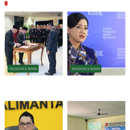
EKONOMI & BISNIS
EKONOMI & BISNIS
EKONOMI & BISNIS
Pelantikan Pejabat Baru
OJK Optimistis Ekonomi
Perkuat Transformasi
Indonesia Tetap Tumbuh
Organisasi OJK
Kuat Tahun Ini