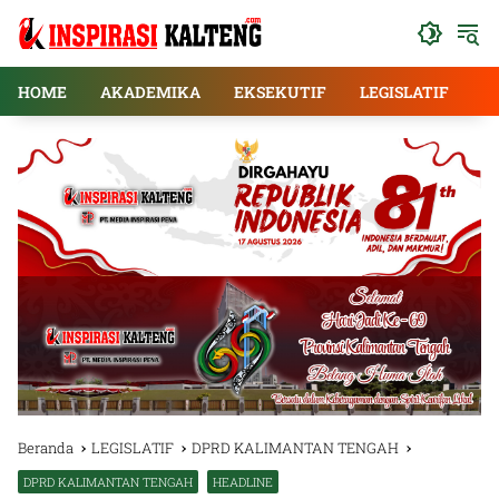
Langsung
ke
konten
HOME
AKADEMIKA
EKSEKUTIF
LEGISLATIF
E
Beranda
LEGISLATIF
DPRD KALIMANTAN TENGAH
DPRD KALIMANTAN TENGAH
HEADLINE