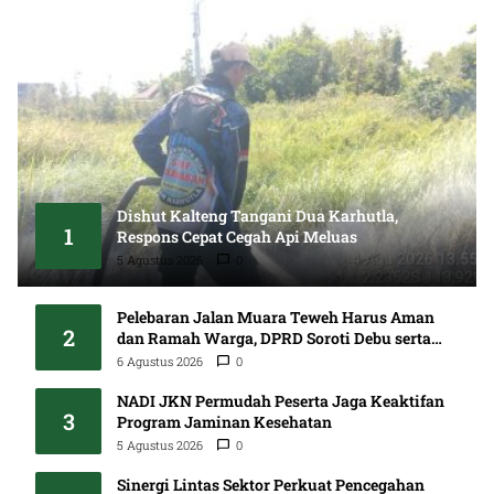
Dishut Kalteng Tangani Dua Karhutla,
1
Respons Cepat Cegah Api Meluas
5 Agustus 2026
0
Pelebaran Jalan Muara Teweh Harus Aman
2
dan Ramah Warga, DPRD Soroti Debu serta
Standar K3
6 Agustus 2026
0
NADI JKN Permudah Peserta Jaga Keaktifan
3
Program Jaminan Kesehatan
5 Agustus 2026
0
Sinergi Lintas Sektor Perkuat Pencegahan