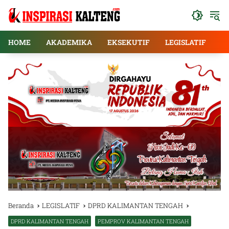
Langsung
ke
konten
HOME
AKADEMIKA
EKSEKUTIF
LEGISLATIF
E
Beranda
LEGISLATIF
DPRD KALIMANTAN TENGAH
DPRD KALIMANTAN TENGAH
PEMPROV KALIMANTAN TENGAH