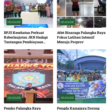
HEADLINE
HEADLINE
BPJS Kesehatan Perkuat
Atlet Binaraga Palangka Raya
Keberlanjutan JKN Hadapi
Fokus Latihan Intensif
Tantangan Pembiayaan
Menuju Porprov
Nasional Bersama
HEADLINE
HEADLINE
Pemko Palangka Raya
Pengda Kamajaya Dorong