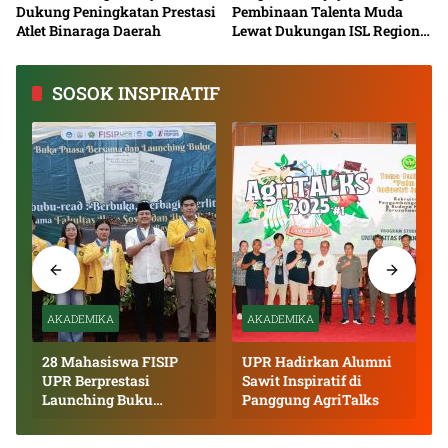
Dukung Peningkatan Prestasi
Pembinaan Talenta Muda
Atlet Binaraga Daerah
Lewat Dukungan ISL Regional
Kalimantan Tengah 2026
SOSOK INSPIRATIF
AKADEMIKA
AKADEMIKA
28 Mahasiswa FISIP
UPR Hadirkan Alumni
UPR Berprestasi
Sawit Inspiratif di
Launching Buku
Panggung AgriTalks
Inspiratif