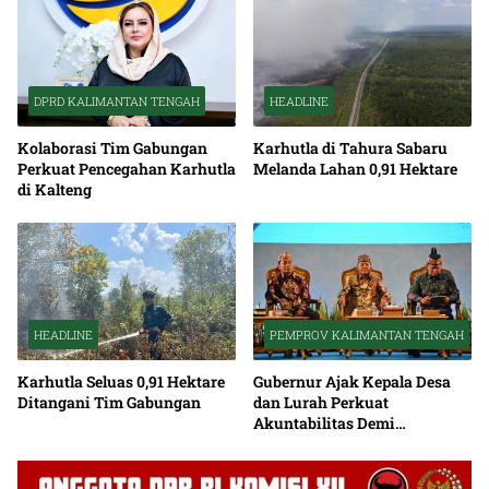
DPRD KALIMANTAN TENGAH
HEADLINE
Kolaborasi Tim Gabungan
Karhutla di Tahura Sabaru
Perkuat Pencegahan Karhutla
Melanda Lahan 0,91 Hektare
di Kalteng
HEADLINE
PEMPROV KALIMANTAN TENGAH
Karhutla Seluas 0,91 Hektare
Gubernur Ajak Kepala Desa
Ditangani Tim Gabungan
dan Lurah Perkuat
Akuntabilitas Demi
Percepatan Pembangunan
Kalteng