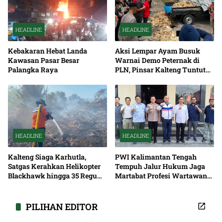
HEADLINE
HEADLINE
Kebakaran Hebat Landa
Aksi Lempar Ayam Busuk
Kawasan Pasar Besar
Warnai Demo Peternak di
Palangka Raya
PLN, Pinsar Kalteng Tuntut
Solusi Pemadaman Listrik
HEADLINE
HEADLINE
Kalteng Siaga Karhutla,
PWI Kalimantan Tengah
Satgas Kerahkan Helikopter
Tempuh Jalur Hukum Jaga
Blackhawk hingga 35 Regu
Martabat Profesi Wartawan
Pemadaman
Bersama
PILIHAN EDITOR